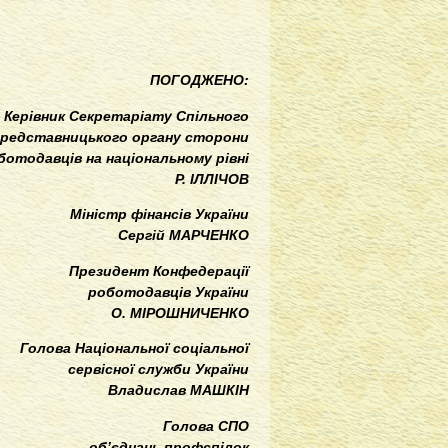
ПОГОДЖЕНО:
Керівник Секретаріату Спільного
редставницького органу сторони
ботодавців на національному рівні
Р. ІЛЛІЧОВ
Міністр фінансів України
Сергій МАРЧЕНКО
Президент Конфедерації
роботодавців України
О. МІРОШНИЧЕНКО
Голова Національної соціальної
сервісної служби України
Владислав МАШКІН
Голова СПО
об’єднань профспілок