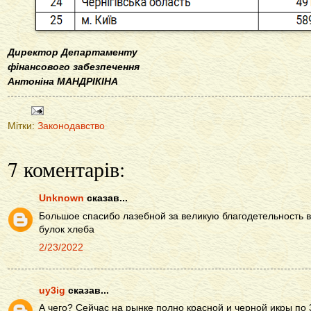
Директор Департаменту
фінансового забезпечення
Антоніна МАНДРІКІНА
Мітки:
Законодавство
7 коментарів:
Unknown
сказав...
Большое спасибо лазебной за великую благодетельность 
булок хлеба
2/23/2022
uy3ig
сказав...
А чего? Сейчас на рынке полно красной и черной икры по 