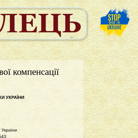
ої компенсації
КИ УКРАЇНИ
ї України
543