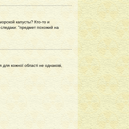
морской капусты? Кто-то и
т следаки: "предмет похожий на
 для кожної області не однакові,