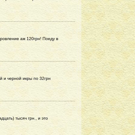
оровление аж 120грн! Поеду в
й и черной икры по 32грн
дцать) тысяч грн., и это