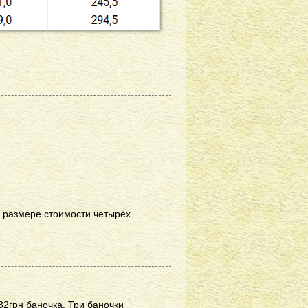
в размере стоимости четырёх
32грн баночка. Три баночки