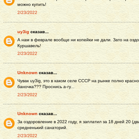
можно купить!
2/23/2022
uy3ig
сказав...
А нам в феврале вообще ни копейки не дали. Зато на озд
Куршавель!
2/23/2022
Unknown
сказав...
Чувак uy3ig, это в каком селе СССР на рынке полно красно
баночка??? Проснись а-гу...
2/23/2022
Unknown
сказав...
За оздоровление в 2022 году, я заплатил за 18 дней 20 (два
средненький санаторий.
2/23/2022