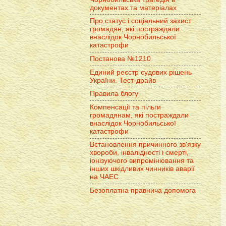
документах та матеріалах
Про статус і соціальний захист
громадян, які постраждали
внаслідок Чорнобильської
катастрофи
Постанова №1210
Единий реєстр судових рішень
України. Тест-драйв
Правила блогу
Компенсації та пільги
громадянам, які постраждали
внаслідок Чорнобильської
катастрофи
Встановлення причинного зв'язку
хвороби, інвалідності і смерті,
іонізуючого випромінювання та
інших шкідливих чинників аварії
на ЧАЕС
Безоплатна правнича допомога