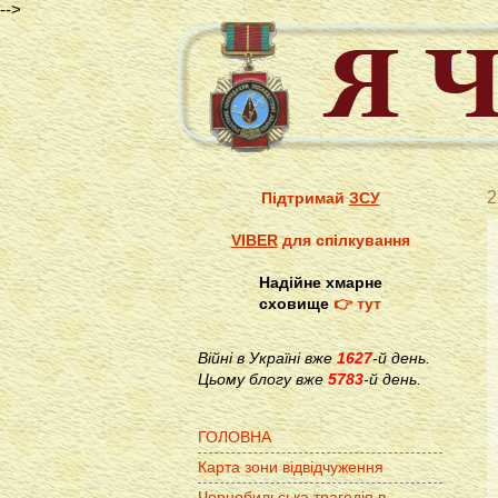
-->
2
Підтримай
ЗСУ
VIBER
для спілкування
Надійне хмарне
сховище
👉 тут
Війні в Україні вже
1627
-й день.
Цьому блогу вже
5783
-й день.
ГОЛОВНА
Карта зони відвідчуження
Чорнобильська трагедія в