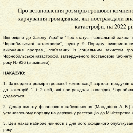
Про встановлення розмірів грошової компенс
харчування громадянам, які постраждали вн
катастрофи, на 2022 рі
Відповідно до Закону України “Про статус і соціальний захист 
Чорнобильської катастрофи”, пункту 9 Порядку використан
виконання програм, пов’язаних із соціальним захистом гро
Чорнобильської катастрофи, затвердженого постановою Кабінету М
року № 936 (зі змінами),
НАКАЗУЮ:
1. Затвердити розміри грошової компенсації вартості продуктів
до категорій 1 і 2 осіб, які постраждали внаслідок Чорнобил
додаються.
2. Департаменту фінансового забезпечення (Мандрікіна А. В.)
установленому порядку на державну реєстрацію до Міністерства ю
3. Цей наказ набирає чинності з дня його офіційного опублікуван
року.