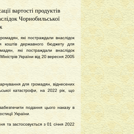
ації вартості продуктів
аслідок Чорнобильської
к
громадян, які постраждали внаслідок
ня коштів державного бюджету для
мадян, які постраждали внаслідок
іністрів України від 20 вересня 2005
 харчування для громадян, віднесених
ьської катастрофи, на 2022 рік, що
 забезпечити подання цього наказу в
стиції України.
ня та застосовується з 01 січня 2022