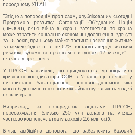
переданому УНІАН.
"Згідно з попереднім прогнозом, опублікованим сьогодні
Програмою розвитку Організації Об'єднаних Націй
(ПРООН), якщо війна в Україні затягнеться, то країна
може втратити соціально-економічні досягнення, здобуті
за 18 років, при цьому майже третина населення житиме
за межею бідності, а ще 62% постануть перед високим
ризиком зубожіння протягом наступних 12 місяців", -
сказано у прес-релізі.
У ПРООН зазначили, що приєднуються до ініціативи
кризового координатора ООН в Україні, що полягає у
використанні багатоцільової грошової допомоги, яка
могла б допомогти охопити якнайбільшу кількість людей
по всій країні.
Наприклад, за попередніми оцінками ПРООН,
перерахування близько 250 млн доларів на місяць
частково компенсує втрату доходів 2,6 млн осіб.
Більш амбіційна допомога, що забезпечить базовий