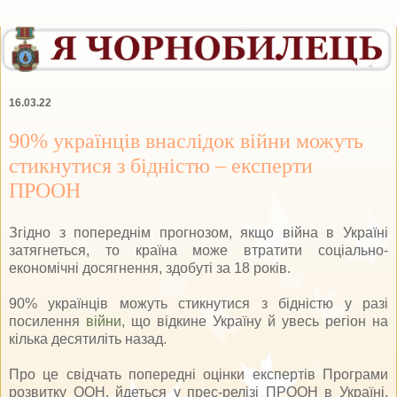
16.03.22
90% українців внаслідок війни можуть
стикнутися з бідністю – експерти
ПРООН
Згідно з попереднім прогнозом, якщо війна в Україні
затягнеться, то країна може втратити соціально-
економічні досягнення, здобуті за 18 років.
90% українців можуть стикнутися з бідністю у разі
посилення
війни
, що відкине Україну й увесь регіон на
кілька десятиліть назад.
Про це свідчать попередні оцінки експертів Програми
розвитку ООН, йдеться у прес-релізі ПРООН в Україні,