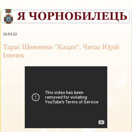
10.03.22
Тарас Шевченко "Кацап". Читає Юрій
Ілючек