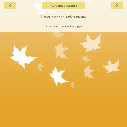
‹
›
Головна сторінка
Переглянути веб-версію
На платформі
Blogger
.