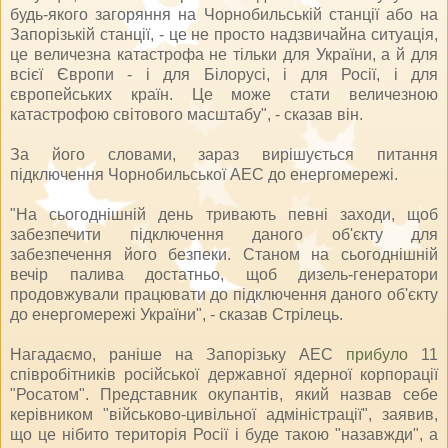
будь-якого загоряння на Чорнобильській станції або на
Запорізькій станції, - це не просто надзвичайна ситуація,
це величезна катастрофа не тільки для України, а й для
всієї Європи - і для Білорусі, і для Росії, і для
європейських країн. Це може стати величезною
катастрофою світового масштабу", - сказав він.
За його словами, зараз вирішується питання
підключення Чорнобильської АЕС до енергомережі.
"На сьогоднішній день тривають певні заходи, щоб
забезпечити підключення даного об'єкту для
забезпечення його безпеки. Станом на сьогоднішній
вечір палива достатньо, щоб дизель-генератори
продовжували працювати до підключення даного об'єкту
до енергомережі України", - сказав Стрілець.
Нагадаємо, раніше на Запорізьку АЕС
прибуло
11
співробітників російської державної ядерної корпорації
"Росатом". Представник окупантів, який назвав себе
керівником "військово-цивільної адміністрації", заявив,
що це нібито територія Росії і буде такою "назавжди", а