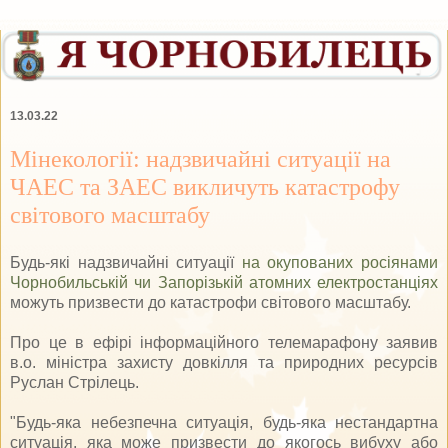
13.03.22
Мінекології: надзвичайні ситуації на
ЧАЕС та ЗАЕС викличуть катастрофу
світового масштабу
Будь-які надзвичайні ситуації
на окупованих росіянами
Чорнобильській чи Запорізькій атомних електростанціях
можуть призвести до катастрофи світового масштабу.
Про це в ефірі інформаційного телемарафону заявив
в.о. міністра захисту довкілля та природних ресурсів
Руслан Стрілець.
"Будь-яка небезпечна ситуація, будь-яка нестандартна
ситуація, яка може призвести до якогось вибуху або