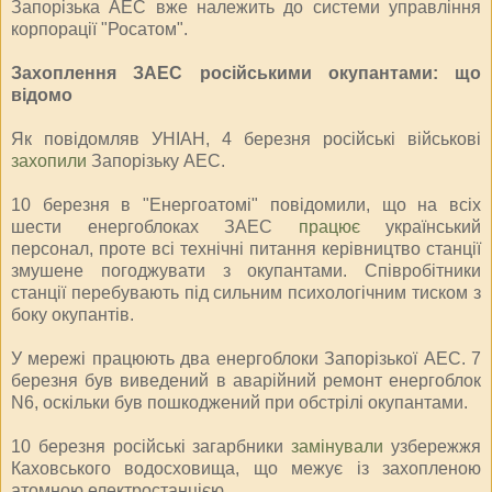
Запорізька АЕС вже належить до системи управління
корпорації "Росатом".
Захоплення ЗАЕС російськими окупантами: що
відомо
Як повідомляв УНІАН, 4 березня російські військові
захопили
Запорізьку АЕС.
10 березня в "Енергоатомі" повідомили, що на всіх
шести енергоблоках ЗАЕС
працює
український
персонал, проте всі технічні питання керівництво станції
змушене погоджувати з окупантами. Співробітники
станції перебувають під сильним психологічним тиском з
боку окупантів.
У мережі працюють два енергоблоки Запорізької АЕС. 7
березня був виведений в аварійний ремонт енергоблок
N6, оскільки був пошкоджений при обстрілі окупантами.
10 березня російські загарбники
замінували
узбережжя
Каховського водосховища, що межує із захопленою
атомною електростанцією.