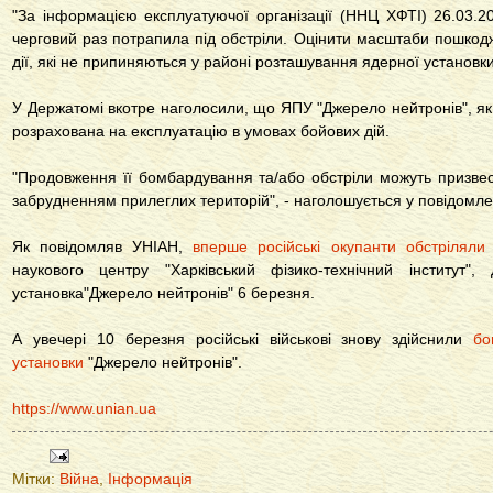
"За інформацією експлуатуючої організації (ННЦ ХФТІ) 26.03.
черговий раз потрапила під обстріли. Оцінити масштаби пошко
дії, які не припиняються у районі розташування ядерної установки
У Держатомі вкотре наголосили, що ЯПУ "Джерело нейтронів", як 
розрахована на експлуатацію в умовах бойових дій.
"Продовження її бомбардування та/або обстріли можуть призвест
забрудненням прилеглих територій", - наголошується у повідомле
Як повідомляв УНІАН,
вперше російські окупанти обстріляли
наукового центру "Харківський фізико-технічний інститут"
установка"Джерело нейтронів" 6 березня.
А увечері 10 березня російські військові знову здійснили
бо
установки
"Джерело нейтронів".
https://www.unian.ua
Мітки:
Війна
,
Інформація