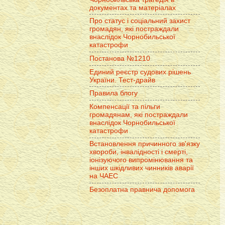
документах та матеріалах
Про статус і соціальний захист
громадян, які постраждали
внаслідок Чорнобильської
катастрофи
Постанова №1210
Единий реєстр судових рішень
України. Тест-драйв
Правила блогу
Компенсації та пільги
громадянам, які постраждали
внаслідок Чорнобильської
катастрофи
Встановлення причинного зв'язку
хвороби, інвалідності і смерті,
іонізуючого випромінювання та
інших шкідливих чинників аварії
на ЧАЕС
Безоплатна правнича допомога