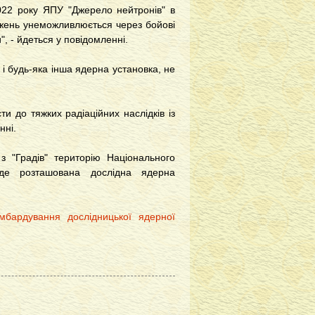
2022 року ЯПУ "Джерело нейтронів" в
джень унеможливлюється через бойові
", - йдеться у повідомленні.
і будь-яка інша ядерна установка, не
и до тяжких радіаційних наслідків із
нні.
з "Градів" територію Національного
, де розташована дослідна ядерна
мбардування дослідницької ядерної