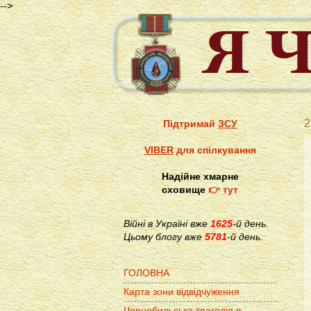
-->
2
Підтримай
ЗСУ
VIBER
для спілкування
Надійне хмарне
сховище
👉 тут
Війні в Україні вже
1625
-й день.
Цьому блогу вже
5781
-й день.
ГОЛОВНА
Карта зони відвідчуження
Чорнобильська трагедія в