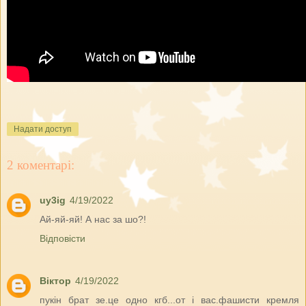
Надати доступ
2 коментарі:
uy3ig
4/19/2022
Ай-яй-яй! А нас за шо?!
Відповісти
Віктор
4/19/2022
пукін брат зе.це одно кгб...от і вас.фашисти кремля