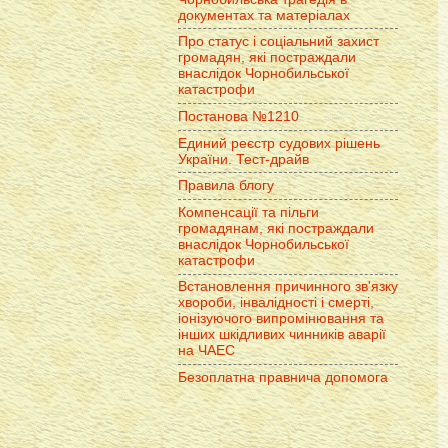
документах та матеріалах
Про статус і соціальний захист
громадян, які постраждали
внаслідок Чорнобильської
катастрофи
Постанова №1210
Единий реєстр судових рішень
України. Тест-драйв
Правила блогу
Компенсації та пільги
громадянам, які постраждали
внаслідок Чорнобильської
катастрофи
Встановлення причинного зв'язку
хвороби, інвалідності і смерті,
іонізуючого випромінювання та
інших шкідливих чинників аварії
на ЧАЕС
Безоплатна правнича допомога