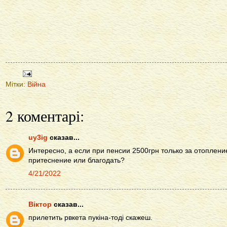
Мітки:
Війна
2 коментарі:
uy3ig
сказав...
Интересно, а если при пенсии 2500грн только за отопление
притеснение или благодать?
4/21/2022
Віктор
сказав...
прилетить рвкета пукіна-тоді скажеш.