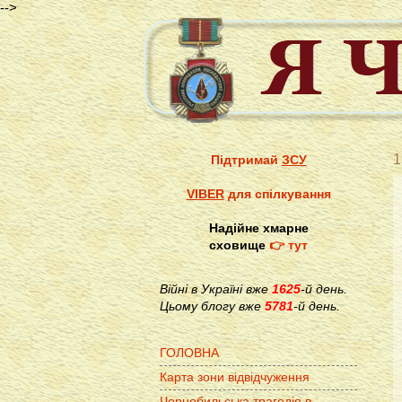
-->
1
Підтримай
ЗСУ
VIBER
для спілкування
Надійне хмарне
сховище
👉 тут
Війні в Україні вже
1625
-й день.
Цьому блогу вже
5781
-й день.
ГОЛОВНА
Карта зони відвідчуження
Чорнобильська трагедія в