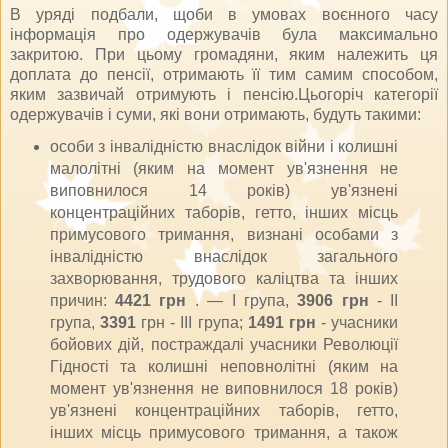
В уряді подбали, щоби в умовах воєнного часу
інформація про одержувачів була максимально
закритою. При цьому громадяни, яким належить ця
доплата до пенсії, отримають її тим самим способом,
яким зазвичай отримують і пенсію.Цьогоріч категорії
одержувачів і суми, які вони отримають, будуть такими:
особи з інвалідністю внаслідок війни і колишні
малолітні (яким на момент ув'язнення не
виповнилося 14 років) ув'язнені
концентраційних таборів, гетто, інших місць
примусового тримання, визнані особами з
інвалідністю внаслідок загального
захворювання, трудового каліцтва та інших
причин:
4421 грн
. — I група,
3906 грн
- ІІ
група,
3391
грн - ІІІ група;
1491 грн
- учасники
бойових дій, постраждалі учасники Революції
Гідності та колишні неповнолітні (яким на
момент ув'язнення не виповнилося 18 років)
ув'язнені концентраційних таборів, гетто,
інших місць примусового тримання, а також