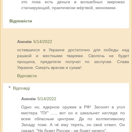
это пока есть деньги в волшебных закромах
стагнирующей, практически мёртвой, экономики.
Відповісти
Анонім
5/14/2022
оставшихся в Украине достаточно для победы над
рашкой и местными тварями. Сволочь не будет
прощена, предатели получат по заслугам. Слава
Украине. Смерть врагам и сукам!
Відповісти
Відповіді
Анонім
5/14/2022
Одно но, ядерное оружие в РФ! Загонят в угол
мистера "ПУ" ...., вот он и шмальнет неглядя по
всем обласным центрам. Да по коллективному
Западу тоже. А чё ему терять, он своё отжил. Он
сказал: "Не будет России - не будет ничего".