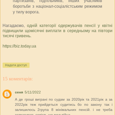
партизанів, підпільників, інших учасників
боротьби з націонал-соціалістським режимом
у тилу ворога.
Нагадаємо,
одній категорії одержувачів пенсії у квітні
підвищили щомісячні виплати в середньому на півтори
тисячі гривень.
https://biz.today.ua
Надати доступ
15 коментарів:
сеня
5/11/2022
А де гроші виграні по судам за 2020рік та 2021рік а за
2022рік теж прийдеться судитись бо по закону так і
залишилось 2група 8 мінімальних пенсій. і не треба
затрагувать совість шо мол війна