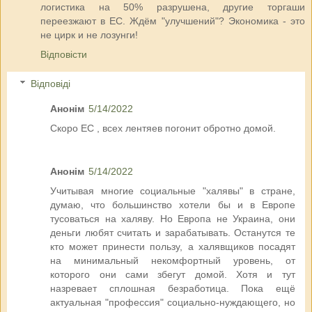
логистика на 50% разрушена, другие торгаши
переезжают в ЕС. Ждём "улучшений"? Экономика - это
не цирк и не лозунги!
Відповісти
Відповіді
Анонім
5/14/2022
Скоро ЕС , всех лентяев погонит обротно домой.
Анонім
5/14/2022
Учитывая многие социальные "халявы" в стране,
думаю, что большинство хотели бы и в Европе
тусоваться на халяву. Но Европа не Украина, они
деньги любят считать и зарабатывать. Останутся те
кто может принести пользу, а халявщиков посадят
на минимальный некомфортный уровень, от
которого они сами збегут домой. Хотя и тут
назревает сплошная безработица. Пока ещё
актуальная "профессия" социально-нуждающего, но