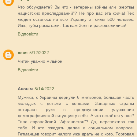
Что обсуждаете? Вы что - ветераны войны или "жертвы
нацистских преследований"? Не про вас эта фича! Тех
людей осталось на всю Украину от силы 500 человек.
Ишь, губы раскатали. Так вам Зеля и раскошелилися!
Відповісти
сеня
5/12/2022
Читай уважно мільйон
Відповісти
Анонім
5/14/2022
Мужики, с Украины дёрнули 6 мильонов, большая часть
молодых с детьми с концами. Западные страны
потирают руки в предвкушении улучшения
демографической ситуации у себя. А что остаётся у нас?
Типа европейский "Афганистан"? Да, перспектива так
себе. И что ожидать далее в социальном вопросе.
Гетманцев говорит налоги уже драть не с кого. Торговая