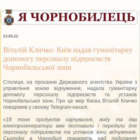
23.05.22
Віталій Кличко: Київ надав гуманітарну
допомогу персоналу підприємств
Чорнобильської зони
Столиця, на прохання Державного агентства України з
управління зоною відчуження, надала гуманітарну
допомогу персоналу підприємств та установ
Чорнобильської зони. Про це мер Києва Віталій Кличко
повідомив у своєму
Telegram-каналі
.
«18 тонн продуктів харчування, воду та два
електрогенератори вже доставили і передали для
персоналу підприємств та установ зони відчуження.
Сьогодні в Чорнобилі працюють над подолання