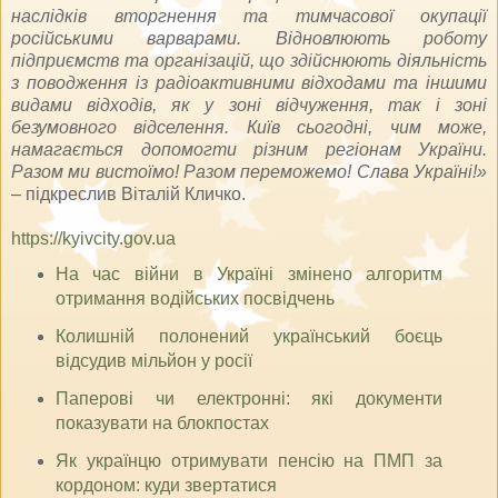
наслідків вторгнення та тимчасової окупації
російськими варварами. Відновлюють роботу
підприємств та організацій, що здійснюють діяльність
з поводження із радіоактивними відходами та іншими
видами відходів, як у зоні відчуження, так і зоні
безумовного відселення. Київ сьогодні, чим може,
намагається допомогти різним регіонам України.
Разом ми вистоїмо! Разом переможемо! Слава Україні!»
– підкреслив Віталій Кличко.
https://kyivcity.gov.ua
На час війни в Україні змінено алгоритм
отримання водійських посвідчень
Колишній полонений український боєць
відсудив мільйон у росії
Паперові чи електронні: які документи
показувати на блокпостах
Як українцю отримувати пенсію на ПМП за
кордоном: куди звертатися