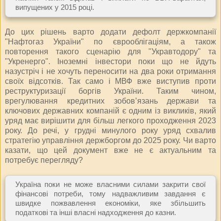
випущених у 2015 році.
До цих рішень варто додати дефолт держкомпанії
"Нафтогаз України" по єврооблігаціям, а також
повторення такого сценарію для "Укравтодору" та
"Укренерго". Іноземні інвестори поки що не йдуть
назустріч і не хочуть переносити на два роки отримання
своїх відсотків. Так само і МВФ вже виступив проти
реструктуризації боргів України. Таким чином,
врегулювання кредитних зобов’язань держави та
ключових державних компаній є одним із викликів, який
уряд має вирішити для більш легкого проходження 2023
року. До речі, у грудні минулого року уряд схвалив
стратегію управління держборгом до 2025 року. Чи варто
казати, що цей документ вже не є актуальним та
потребує перегляду?
Україна поки не може власними силами закрити свої
фінансові потреби, тому надважливим завдання є
швидке пожвавлення економіки, яке збільшить
податкові та інші власні надходження до казни.