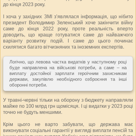
до кінця 2023 року.
І хоча у західних ЗМІ з’являлася інформація, що нібито
президент Володимир Зеленський хоче закінчити війну
саме до кінця 2022 року, проте реальність вперто
доводить, що краще готуватися саме до найважчого
варіанту розвитку подій. І саме до цього починає
схилятися багато вітчизняних та іноземних експертів.
Логічно, що левова частка видатків у наступному році
буде направлена на військові потреби, а саме – на
виплату достойної зарплати героїчним захисникам
держави, закупівлю необхідного озброєння та інші
оборонні потреби.
У травні-червні тільки на оборону з бюджету направляли
майже по 100 млрд грн щомісяця. І ці видатки у 2023 році
точно не будуть меншими.
Крім цього не варто забувати, що держава має
виконувати соціальні гарантії у вигляді виплати пенсій та