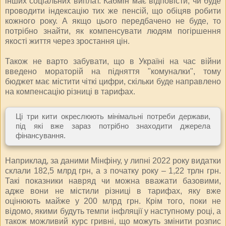
інших соціальних виплат. Кабмін має відповісти, чи буде
проводити індексацію тих же пенсій, що обіцяв робити
кожного року. А якщо цього передбачено не буде, то
потрібно знайти, як компенсувати людям погіршення
якості життя через зростання цін.
Також не варто забувати, що в Україні на час війни
введено мораторій на підняття "комуналки", тому
бюджет має містити чіткі цифри, скільки буде направлено
на компенсацію різниці в тарифах.
Ці три кити окреслюють мінімальні потреби держави,
під які вже зараз потрібно знаходити джерела
фінансування.
Наприклад, за даними Мінфіну, у липні 2022 року видатки
склали 182,5 млрд грн, а з початку року – 1,22 трлн грн.
Такі показники навряд чи можна вважати базовими,
адже вони не містили різниці в тарифах, яку вже
оцінюють майже у 200 млрд грн. Крім того, поки не
відомо, якими будуть темпи інфляції у наступному році, а
також можливий курс гривні, що можуть змінити розпис