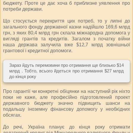
бюджету. Проте це дає хоча б приблизне уявлення про
потреби держави.
Що стосується перекриття цих потреб, то у липні до
загального фонду державної казни надійшло 169,6 млрд
грн, з яких 80,4 млрд грн склала міжнародна допомога у
вигляді грантів та кредитів. Загалом з початку війни
наша держава залучила вже $12,7 млрд зовнішньої
грантової і кредитної допомоги.
Зараз йдуть перемовини про отримання ще близько $14
млрд . Тобто, всього йдеться про отримання $27 млрд
до кінця року
Про гарантії чи конкретні обіцянки на наступний рік ніхто
поки не каже, але професійно підготовлений проект
державного бюджету значно підвищить шанси на
подальшу іноземну фінансову допомогу у необхідних
обсягах.
До речі, Україна планує до кінця року отримати
додатковий кредит від Міжнародного валютного фонду у