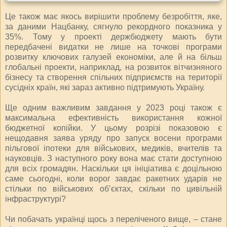
Це також має якось вирішити проблему безробіття, яке,
за даними Нацбанку, сягнуло рекордного показника у
35%. Тому у проекті держбюджету мають бути
передбачені видатки не лише на точкові програми
розвитку ключових галузей економіки, але й на більш
глобальні проекти, наприклад, на розвиток вітчизняного
бізнесу та створення спільних підприємств на території
сусідніх країн, які зараз активно підтримують Україну.
Ще одним важливим завдання у 2023 році також є
максимальна ефективність використання кожної
бюджетної копійки. У цьому розрізі показовою є
нещодавня заява уряду про запуск восени програми
пільгової іпотеки для військових, медиків, вчителів та
науковців. З наступного року вона має стати доступною
для всіх громадян. Наскільки ця ініціатива є доцільною
саме сьогодні, коли ворог завдає ракетних ударів не
стільки по військових об’єктах, скільки по цивільній
інфраструктурі?
Чи побачать українці щось з переліченого вище, – стане