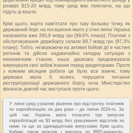
розмірі $15-20 млрд, тому уряд має пояснити, на що
підуть ці кошти.
Крім цього, варто пам’ятати про таку больову точку, як
державний борг, на погашення якого у січні-липні Україна
направила вже 260,9 млрд грн (99,6% плану). Платежі з
обслуговування держборгу склали 89,7 млрд грн (97,3%
плану). Тобто, незважаючи на активні бойові дії в частині
регіонів та дійсно надзвичайно складну ситуацію з
економічним станом, наша держава продовжувала
виконувати свої зобов’язання перед кредиторами. Проте
з кожним місяцем робити це було все важче, тому
держава мала б колись порушити питання
реструктуризації державного боргу, хоча Міністерство
фінансів довгий час виступало проти цього.
У липні уряд ухвалив рішення про відстрочку платежів
по єврооблігаціях на два роки – до липня 2024-го. За
цей час Україна мала погасити три випуски
єврооблігацій на $3 млрд без урахування відсотків за
ними та ще за одинадцятьма випусками. Крім цього,
Кабмін також відклав і виплати по ВВП-варантах,