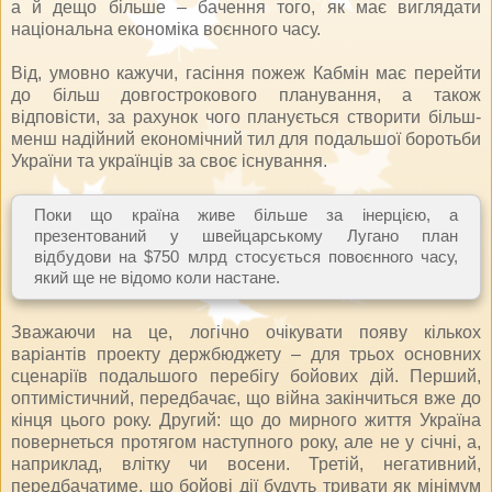
а й дещо більше – бачення того, як має виглядати
національна економіка воєнного часу.
Від, умовно кажучи, гасіння пожеж Кабмін має перейти
до більш довгострокового планування, а також
відповісти, за рахунок чого планується створити більш-
менш надійний економічний тил для подальшої боротьби
України та українців за своє існування.
Поки що країна живе більше за інерцією, а
презентований у швейцарському Лугано план
відбудови на $750 млрд стосується повоєнного часу,
який ще не відомо коли настане.
Зважаючи на це, логічно очікувати появу кількох
варіантів проекту держбюджету – для трьох основних
сценаріїв подальшого перебігу бойових дій. Перший,
оптимістичний, передбачає, що війна закінчиться вже до
кінця цього року. Другий: що до мирного життя Україна
повернеться протягом наступного року, але не у січні, а,
наприклад, влітку чи восени. Третій, негативний,
передбачатиме, що бойові дії будуть тривати як мінімум