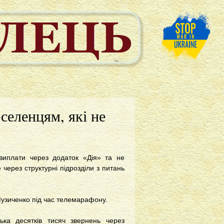
селенцям, які не
 виплати через додаток «Дія» та не
через структурні підрозділи з питань
 Музиченко під час телемарафону.
ька десятків тисяч звернень через