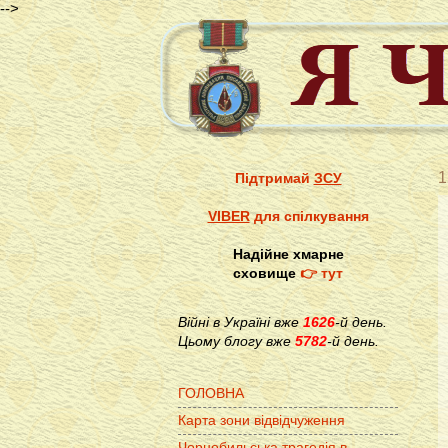
-->
1
Підтримай
ЗСУ
VIBER
для спілкування
Надійне хмарне
сховище
👉 тут
Війні в Україні вже
1626
-й день.
Цьому блогу вже
5782
-й день.
ГОЛОВНА
Карта зони відвідчуження
Чорнобильська трагедія в