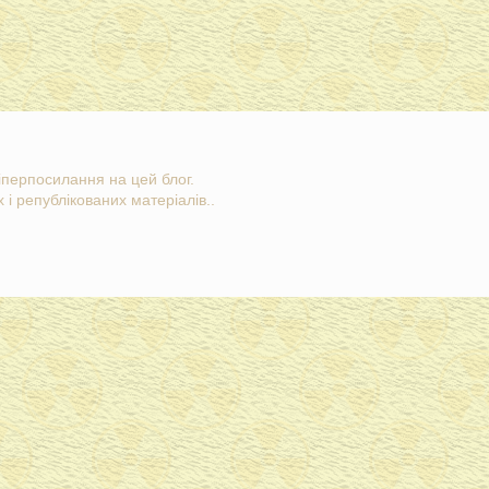
гіперпосилання на цей блог.
 і републікованих матеріалів..