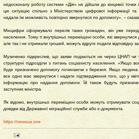
недосконалу роботу системи «Дія» не дійшли до кінцевої точки
цю ситуацію спільно з Міністерством цифрової інформації т
надали їм можливість повторно звернутися по допомогу», – сказа
Мінцифри сформувало перелік таких громадян, він уже переда
населення. Тому ті внутрішньо переміщені особи, які звернулися 
але так і не отримали грошей, можуть вдруге подати відповідну за
Музиченко підкреслив, що заяви подаються не через ЦНАП чи т
структурні підрозділи з питань соцзахисту населення. «Якщо во
буде призначено допомогу починаючи з березня. Якщо людина н
все одно має звернутися і надати підтвердження того, що у кві
інформацію про надання допомоги. Їй також будуть призначені
заступник міністра.
Як відомо, внутрішньо переміщені особи можуть отримувати соці
довідки від Державної міграційної служби або є-документа.
https://newsua.one