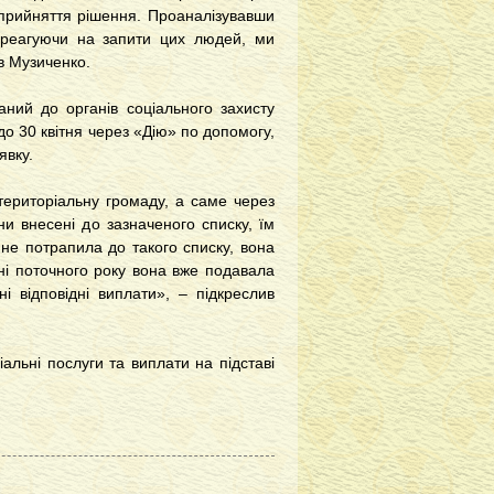
 прийняття рішення. Проаналізувавши
а реагуючи на запити цих людей, ми
в Музиченко.
ний до органів соціального захисту
до 30 квітня через «Дію» по допомогу,
явку.
ериторіальну громаду, а саме через
ни внесені до зазначеного списку, їм
е потрапила до такого списку, вона
тні поточного року вона вже подавала
 відповідні виплати», – підкреслив
альні послуги та виплати на підставі