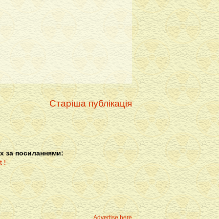
Старіша публікація
х за посиланнями:
Advertise here