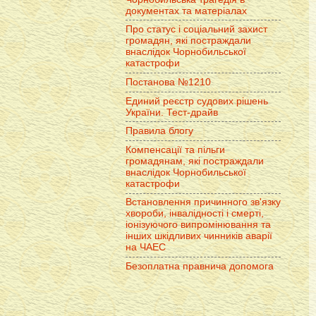
документах та матеріалах
Про статус і соціальний захист
громадян, які постраждали
внаслідок Чорнобильської
катастрофи
Постанова №1210
Единий реєстр судових рішень
України. Тест-драйв
Правила блогу
Компенсації та пільги
громадянам, які постраждали
внаслідок Чорнобильської
катастрофи
Встановлення причинного зв'язку
хвороби, інвалідності і смерті,
іонізуючого випромінювання та
інших шкідливих чинників аварії
на ЧАЕС
Безоплатна правнича допомога