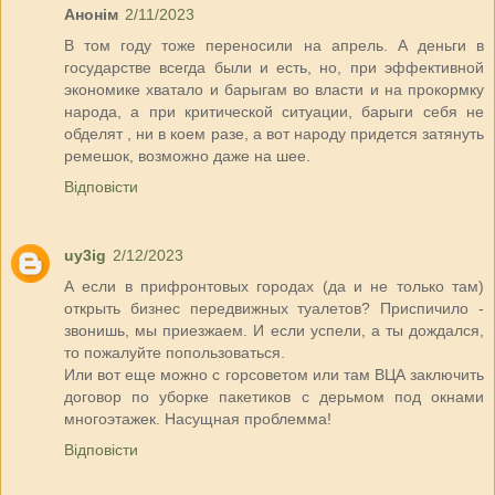
Анонім
2/11/2023
В том году тоже переносили на апрель. А деньги в
государстве всегда были и есть, но, при эффективной
экономике хватало и барыгам во власти и на прокормку
народа, а при критической ситуации, барыги себя не
обделят , ни в коем разе, а вот народу придется затянуть
ремешок, возможно даже на шее.
Відповісти
uy3ig
2/12/2023
А если в прифронтовых городах (да и не только там)
открыть бизнес передвижных туалетов? Приспичило -
звонишь, мы приезжаем. И если успели, а ты дождался,
то пожалуйте попользоваться.
Или вот еще можно с горсоветом или там ВЦА заключить
договор по уборке пакетиков с дерьмом под окнами
многоэтажек. Насущная проблемма!
Відповісти