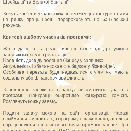
Швейцарії та Великої Британії.
Хочуть зробити українських переселенців конкурентними
на ринку праці. Гроші перераховують на банківський
рахунок.
Критерії відбору учасників програми:
Життєздатність та реалістичність бізнес-ідеї, розуміння
заявником схеми її реалізації.
Наявність досвіду ведення бізнесу у заявника.
Актуальність і збалансованість бюджету бізнес-ідеї.
Особлива перевага буде надаватися сім'ям які мають
соціальну або фінансову вразливість.
Заповнення заявки не гарантує автоматичної участі в
програмі. Найкращі обиратиме конкурсна комісія.
Розглянуть кожну заявку.
Подати заявку можна на сайті організації. Наразі
приймання заявок на цю програму призупинено, оскільки
опрацьовуються ті заявки, які були отримані раніше. Про
відновлення приймання DRC можна буде дізнатися на