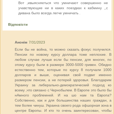
Вот ,ивыясняеться что умничают совершенно не
учавствующие ни в каких поездках к кабмину ,,с
дивана было всегда легче умничать .
Відповісти
Анонім
7/31/2023
Если бы не война, то можно сказать фокус получился.
Пенсии по новому курсу доллара тоже неплохие. В
любом случае лучше если бы пенсии, для многих, по
этому курсу были в размере 3000-5000 гривен. Обидно
естественно тем, которые по курсу 8 получали 1000
долларов и выше, оценивая свой подвиг именно
размером пенсии, а не потерей здоровья. Благодарим
Украину за либерально-демократический подход ко
всему ,что связано с Чернобылем. В Европе это было бы
нАмного проблемней. И на шо нам та Европа?
Собственно, как и для большинства наших граждан, а
тем более чинуш. Украина своего рода офшорная зона в
центре Европы. И кто то очень заинтересован, чтобы