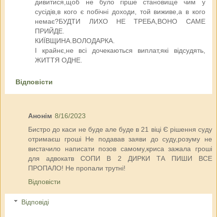
дивитися,щоб не було гірше становище чим у
сусідів,в кого є побічні доходи, той виживе,а в кого
немає?БУДТИ ЛИХО НЕ ТРЕБА,ВОНО САМЕ
ПРИЙДЕ.
КИЇВЩИНА.ВОЛОДАРКА.
І крайнє,не всі дочекаються виплат,які відсудять,
ЖИТТЯ ОДНЕ.
Відповісти
Анонім
8/16/2023
Бистро до каси не буде але буде в 21 віці Є рішення суду
отримаєш гроші Не подавав заяви до суду,розуму не
вистачило написати позов самому,криса зажала гроші
для адвокатв СОПИ В 2 ДИРКИ ТА ПИШИ ВСЕ
ПРОПАЛО! Не пропали трутні!
Відповісти
Відповіді