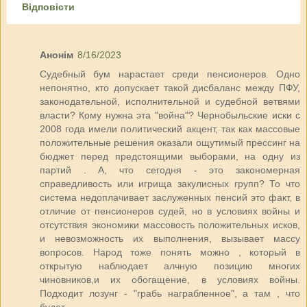
Відповісти
Анонім
8/16/2023
Судебный бум нарастает среди пенсионеров. Одно
непонятно, кто допускает такой дисбаланс между ПФУ,
законодательной, исполнительной и судебной ветвями
власти? Кому нужна эта "война"? Чернобыльские иски с
2008 года имели политический акцент, так как массовые
положительные решения оказали ощутимый прессинг на
бюджет перед предстоящими выборами, на одну из
партий . А, что сегодня - это закономерная
справедливость или игрища закулисных групп? То что
система недоплачивает заслуженных пенсий это факт, в
отличие от пенсионеров судей, но в условиях войны и
отсутствия экономики массовость положительных исков,
и невозможность их выполнения, вызывает массу
вопросов. Народ тоже понять можно , который в
открытую наблюдает алчную позицию многих
чиновников,и их обогащение, в условиях войны.
Подходит лозунг - "грабь награбленное", а там , что