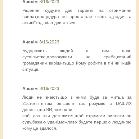
Анонім
8/16/2023
Рішення суду,не дає гарантії на отримання
виплат,процедура не проста,але якщо є,,родичі а
активі"тоді діло движеться.
Анонім
8/16/2023
Будоражить людей а тим паче
суспільство,провокувати не треба,кожний
громадянин вирішить,що йому робити в тій чи іншій
ситуації.
Анонім
8/16/2023
Люди не знають,що з ними буде за мить,а за
21століття,тим більше,я так розумію з ВАШИХ
дописів,що ВИ,наміряли
собі два віки для життя,щоб отримати виплати по
суду,бажаю удачі,можливо будете першою людиною
кому це вдалося.