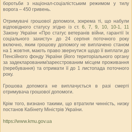
боротьби з націонал-соціалістським режимом у тилу
ворога – 450 гривень.
Отримувачі грошової допомоги, зокрема ті, що набули
відповідного статусу згідно із ст.
6
,
7
,
9
,
10
,
10-1
,
11
Закону України «Про статус ветеранів війни, гарантії їх
соціального захисту» до 24 серпня поточного року
включно, яким грошову допомогу не виплачено станом
на 1 жовтня, мають право звернутися щодо її виплати до
Пенсійного фонду України (його територіального органу
за задекларованим/зареєстрованим місцем проживання
(перебування) та отримати її до 1 листопада поточного
року.
Грошова допомога не виплачується в разі смерті
отримувача грошової допомоги.
Крім того, визнано такими, що втратили чинність, низку
постанов Кабінету Міністрів України.
https://www.kmu.gov.ua