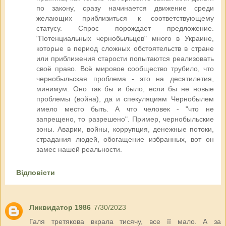
по закону, сразу начинается движение среди
желающих приблизиться к соответствующему
статусу. Спрос порождает предложение.
"Потенциальных чернобыльцев" много в Украине,
которые в период сложных обстоятельств в стране
или приближения старости попытаются реализовать
своё право. Всё мировое сообщество трубило, что
чернобыльская проблема - это на десятилетия,
минимум. Оно так бы и было, если бы не новые
проблемы (война), да и спекуляциям Чернобылем
имело место быть. А что человек - "что не
запрещено, то разрешено". Пример, чернобыльские
зоны. Аварии, войны, коррупция, денежные потоки,
страдания людей, обогащение избранных, вот он
замес нашей реальности.
Відповісти
Ликвидатор 1986
7/30/2023
Галя третякова вкрала тисячу, все її мало. А за