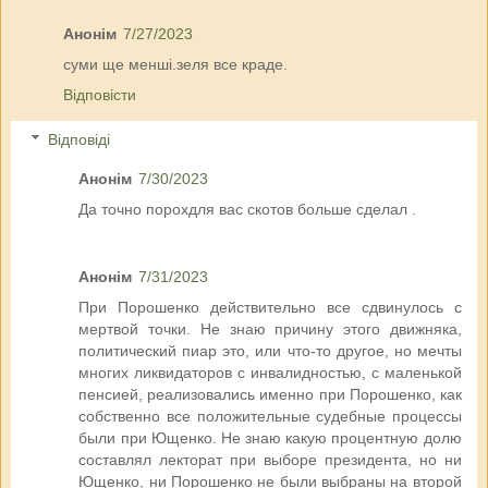
Анонім
7/27/2023
суми ще менші.зеля все краде.
Відповісти
Відповіді
Анонім
7/30/2023
Да точно порохдля вас скотов больше сделал .
Анонім
7/31/2023
При Порошенко действительно все сдвинулось с
мертвой точки. Не знаю причину этого движняка,
политический пиар это, или что-то другое, но мечты
многих ликвидаторов с инвалидностью, с маленькой
пенсией, реализовались именно при Порошенко, как
собственно все положительные судебные процессы
были при Ющенко. Не знаю какую процентную долю
составлял лекторат при выборе президента, но ни
Ющенко, ни Порошенко не были выбраны на второй