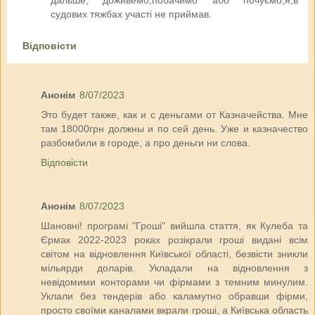
дальше, доживемо,побачимо або почуємо,я,в
судових тяжбах участі не приймав.
Відповісти
Анонім
8/07/2023
Это будет также, как и с деньгами от Казначейства. Мне
там 18000грн должны и по сей день. Уже и казначество
разбомбили в городе, а про деньги ни слова.
Відповісти
Анонім
8/07/2023
Шановні! програмі "Гроші" вийшла стаття, як Кулеба та
Єрмак 2022-2023 роках розікрали гроші видані всім
світом на відновлення Київської області, безвісти зникли
мільярди доларів. Укладали на відновлення з
невідомими конторами чи фірмами з темним минулим.
Уклали без тендерів або каламутно обравши фірми,
просто своїми каналами вкрали гроші, а Київська область