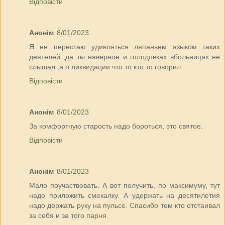
Відповісти
Анонім
8/01/2023
Я не перестаю удивляться ляпаньем языком таких
деятелей ,да ты наверное и голодовках вбольницах не
слышал ,а о ликвидации что то кто то говорил .
Відповісти
Анонім
8/01/2023
За комфортную старость надо бороться, это святое.
Відповісти
Анонім
8/01/2023
Мало поучаствовать. А вот получить, по максимуму, тут
надо приложить смекалку. А удержать на десятилетия
надо держать руку на пульсе. Спасибо тем кто отстаивал
за себя и за того парня.