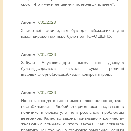
срок. "Что имели не ценили потерявши плачем".
Анонім
7/31/2023
З мертвої точки здвиж був для військових,а для
командировочних-ні,це було при ПОРОШЕНКУ.
Анонім
7/31/2023
Забули Януковича,при ньому теж движуха
була,відсуджували чималі суми, родинні
інваліди-,,чорнобильці,збивали конкретні гроші.
Анонім
7/31/2023
Наше законодательство имеет такое качество, как -
нестабильность. Любой зеериод акон подвязан к
политике и бюджету, а не к реальным проблемам
ветеранов. Качество закона привязано к количеству
желающих поиметь с этого закона. Как показала
практика, как только на горизонте замаячили деньги