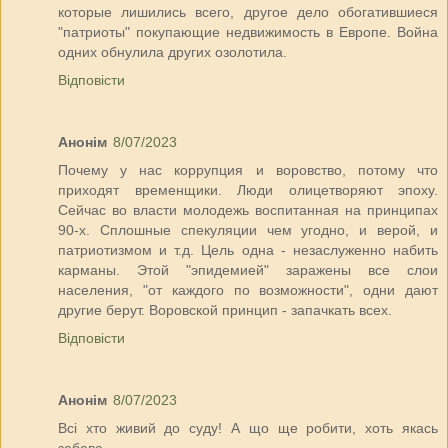
которые лишились всего, другое дело обогатившиеся
"патриоты" покупающие недвижимость в Европе. Война
одних обнулила других озолотила.
Відповісти
Анонім
8/07/2023
Почему у нас коррупция и воровство, потому что
приходят временщики. Люди олицетворяют эпоху.
Сейчас во власти молодежь воспитанная на принципах
90-х. Сплошные спекуляции чем угодно, и верой, и
патриотизмом и т.д. Цель одна - незаслуженно набить
карманы. Этой "эпидемией" заражены все слои
населения, "от каждого по возможности", одни дают
другие берут. Воровской принцип - запачкать всех.
Відповісти
Анонім
8/07/2023
Всі хто живий до суду! А що ще робити, хоть якась