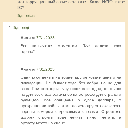
этот коррупционный оазис оставался. Какое НАТО, какое
ЕС?
Відповісти
Відповіді
Анонім
7/31/2023
Все пользуются моментом. "Куй железо пока
горячо".
Анонім
7/31/2023
Одни куют деньги на войне, другие ковали деньги на
ликвидации. Не бывает худа без добра, но не для
всех. При некоторых улучшениях сегодня, опять же
не для всех, все остальное катастрофа для страны и
будущего. Все обещания о курсе доллара, о
прекращении войны, и много чего другого оказалось
черным юмором с кровавыми слезами. Строитель
должен строить, врач лечить, пилот летать, а
артисту место на сцене.