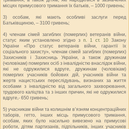
місцях примусового тримання їх батьків, – 1000 гривень;
3) особам, які мають особливі заслуги перед
Батьківщиною, – 3100 гривень;
4) членам сімей загиблих (померлих) ветеранів війни,
статус яким установлено згідно з
п. 1 ст. 10
Закону
України «Про статус ветеранів війни, гарантії їх
соціального захисту», членам сімей загиблих (померлих)
Захисників і Захисниць України, а також дружинам
(чоловікам) померлих осіб з інвалідністю внаслідок війни,
які не одружилися вдруге, дружинам (чоловікам)
померлих учасників бойових дій, учасників війни та
жертв нацистських переслідувань, визнаних за життя
особами з інвалідністю від загального захворювання,
трудового каліцтва та з інших причин, які не одружилися
вдруге,- 650 гривень;
5) учасникам війни та колишнім в’язням концентраційних
таборів, гетто, інших місць примусового тримання,
особам, яких було насильно вивезено на примусові
роботи, дітям партизанів, підпільників, інших учасників