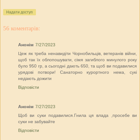
Надати доступ
56 коментарів:
Анонім
7/27/2023
Цеж як треба ненавидіти Чорнобильців, ветеранів війни,
щоб так їх облопошувати, сімя загиблого минулого року
було 950 гр, а сьогодні дають 650, та щоб ви подавилися
урядові потвори! Санаторно курортного нема, сукі
недають дожити
Відповісти
Анонім
7/27/2023
Щоб ви суки подавилися.Гнила ця влада ,просебе ви
суки не забувайте
Відповісти