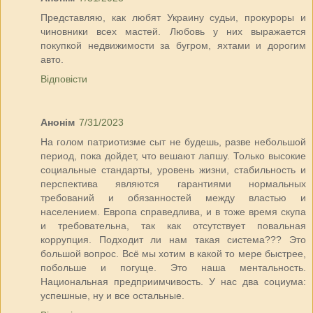
Представляю, как любят Украину судьи, прокуроры и
чиновники всех мастей. Любовь у них выражается
покупкой недвижимости за бугром, яхтами и дорогим
авто.
Відповісти
Анонім
7/31/2023
На голом патриотизме сыт не будешь, разве небольшой
период, пока дойдет, что вешают лапшу. Только высокие
социальные стандарты, уровень жизни, стабильность и
перспектива являются гарантиями нормальных
требований и обязанностей между властью и
населением. Европа справедлива, и в тоже время скупа
и требовательна, так как отсутствует повальная
коррупция. Подходит ли нам такая система??? Это
большой вопрос. Всё мы хотим в какой то мере быстрее,
побольше и погуще. Это наша ментальность.
Национальная предприимчивость. У нас два социума:
успешные, ну и все остальные.