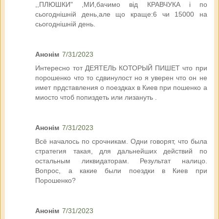
,,ПЛЮШКИ" ,МИ,бачимо від КРАВЧУКА і по
сьогоднішній день,але що краще:6 чи 15000 на
сьогоднішній день.
Анонім
7/31/2023
Интересно тот ДЕЯТЕЛЬ КОТОРЫЙ ПИШЕТ что при
порошенко что то сдвинулост но я уверен что он не
имет прдставления о поездках в Киев при пошенко а
миосто чтоб попиздеть или лизануть .
Анонім
7/31/2023
Всё началось по срочникам. Одни говорят, что была
стратегия такая, для дальнейших действий по
остальным ликвидаторам. Результат налицо.
Вопрос, а какие были поездки в Киев при
Порошенко?
Анонім
7/31/2023