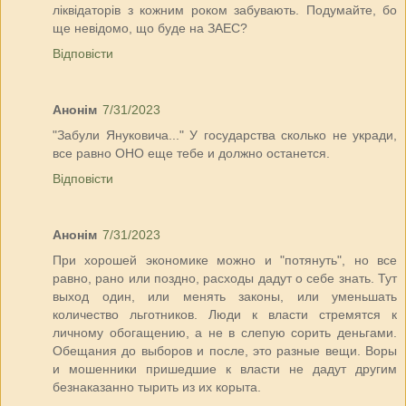
ліквідаторів з кожним роком забувають. Подумайте, бо
ще невідомо, що буде на ЗАЕС?
Відповісти
Анонім
7/31/2023
"Забули Януковича..." У государства сколько не укради,
все равно ОНО еще тебе и должно останется.
Відповісти
Анонім
7/31/2023
При хорошей экономике можно и "потянуть", но все
равно, рано или поздно, расходы дадут о себе знать. Тут
выход один, или менять законы, или уменьшать
количество льготников. Люди к власти стремятся к
личному обогащению, а не в слепую сорить деньгами.
Обещания до выборов и после, это разные вещи. Воры
и мошенники пришедшие к власти не дадут другим
безнаказанно тырить из их корыта.