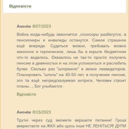
Відповісти
Анонім
8/07/2023
Война когда-нибудь закончится ,спонсоры разбегутся, а
пенсионеры и инвалиды останутся. Самое страшное
ещё впереди. Судиться можно, требовать можно
законное и героическое, лишь бы в корыте бюджетном
что-то водилось. Оказалось не так-то просто получить
пенсию в девяностых и на этом успокоиться и раслабить
булки. Сколько раз "штормило" в жизни ликвидаторов.
Планировать "штиль" на 40-50 лет, в получении пенсии,
это та ещё непредсказуемая интрига. Человек строит
планы..., Бог улыбается.
Відповісти
Анонім
8/15/2023
Трутні через суд зможите вирішити питання! Гроші
викристаєте на ЖКХ або щось інше НЕ ЛЕНІТЬСЯ! ДУПИ