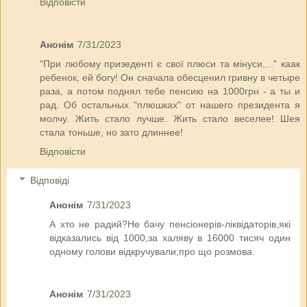
Відповісти
Анонім
7/31/2023
"При любому призеденті є свої плюси та мінуси,..." каак
ребенок, ей богу! Он сначала обесценил гривну в четыре
раза, а потом поднял тебе пенсию на 1000грн - а ты и
рад. Об остальных "плюшках" от нашего президента я
молчу. Жить стало лучше. Жить стало веселее! Шея
стала тоньше, но зато длиннее!
Відповісти
Відповіді
Анонім
7/31/2023
А хто не радий?Не бачу пенсіонерів-ліквідаторів,які
відказались від 1000,за халяву в 16000 тисяч один
одному голови відкручували,про що розмова.
Анонім
7/31/2023