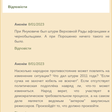
Відповісти
Анонім
8/01/2023
При Януковиче был штурм Верховной Рады афганцами и
чернобыльцами. А при Порошенко ничего такого не
было.
Відповісти
Анонім
8/01/2023
Насколько народное противостояние может повлиять на
изменение ситуации? Что дал штурм 2011 года? "Если
сучка не захочет кобель не вскочет". Если отсутствует
политическая подоплёка навряд ли, что-то может
измениться. Народ верит, что участвует в
демократическом требовательном процессе, а на самом
деле является ведомым "актером" закулисных
режиссеров. Произойдёт то, что должно произойти.