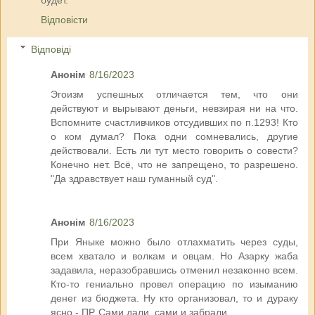
будет.
Відповісти
Відповіді
Анонім
8/16/2023
Эгоизм успешных отличается тем, что они
действуют и вырывают деньги, невзирая ни на что.
Вспомните счастливчиков отсудивших по п.1293! Кто
о ком думал? Пока одни сомневались, другие
действовали. Есть ли тут место говорить о совести?
Конечно нет. Всё, что не запрещено, то разрешено.
"Да здравствует наш гуманный суд".
Анонім
8/16/2023
При Яныке можно было отлахматить через суды,
всем хватало и волкам и овцам. Но Азарку жаба
задавила, неразобравшись отменил незаконно всем.
Кто-то гениально провел операцию по изыманию
денег из бюджета. Ну кто организовал, то и дураку
ясно - ПР. Сами дали, сами и забрали.