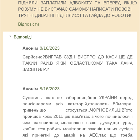
ПІДНЯЛИ ЗАПЛАТИЛИ АДВОКАТУ ТА ВПЕРЕД ЯКЩО
РОЗУМУ НЕ ВИСТАЧАЄ САМОМУ НАПИСАТИ ПОЗОВ!
ТРУТНІ ДИВАННІ ПІДНЯЛИСЯ ТА ГАЙДА ДО РОБОТИ!
Відповісти
Відповіді
Анонім
8/16/2023
Серйозно?ВИГРАВ СУД І БИСТРО ДО КАСИ.ЦЕ ДЕ
ТАКИЙ РАЙ,В ЯКІЙ ОБЛАСТІ,КОМУ ТАКА ЛАФА
ЗАСВІТИЛА?
Анонім
8/16/2023
Судитись ніхто не забороняє,борг УКРАЇНИ перед
пенсіонерами усіх категорій,становить 50млард.
гривень,що стосується,,ЧОРНОБИЛЬЦІВ"хто
пройшов крізь 2011 рік пам'ятає з чого починалося і
чим закінчилося,висловлюю свою думку,що уряд
країни теж робить моніторинг законів наших сусідів
які причетні до аварії на АЕС,так що треба