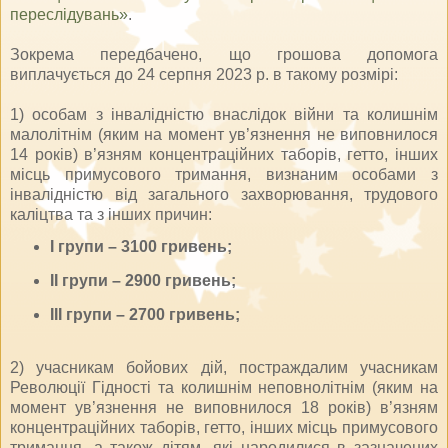
переслідувань»
.
Зокрема передбачено, що грошова допомога
виплачується до 24 серпня 2023 р. в такому розмірі:
1) особам з інвалідністю внаслідок війни та колишнім
малолітнім (яким на момент ув’язнення не виповнилося
14 років) в’язням концентраційних таборів, гетто, інших
місць примусового тримання, визнаним особами з
інвалідністю від загального захворювання, трудового
каліцтва та з інших причин:
I групи – 3100 гривень;
II групи – 2900 гривень;
III групи – 2700 гривень;
2) учасникам бойових дій, постраждалим учасникам
Революції Гідності та колишнім неповнолітнім (яким на
момент ув’язнення не виповнилося 18 років) в’язням
концентраційних таборів, гетто, інших місць примусового
тримання, а також дітям, які народилися в зазначених