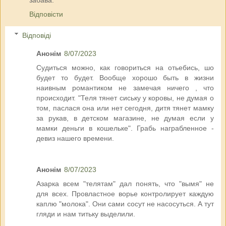
забава.
Відповісти
Відповіді
Анонім
8/07/2023
Судиться можно, как говориться на отьебись, шо
будет то будет. Вообще хорошо быть в жизни
наивным романтиком не замечая ничего , что
происходит. "Теля тянет сиську у коровы, не думая о
том, паслася она или нет сегодня, дитя тянет мамку
за рукав, в детском магазине, не думая если у
мамки деньги в кошельке". Грабь награбленное -
девиз нашего времени.
Анонім
8/07/2023
Азарка всем "телятам" дал понять, что "вымя" не
для всех. Провластное ворье контролирует каждую
каплю "молока". Они сами сосут не насосуться. А тут
гляди и нам титьку выделили.