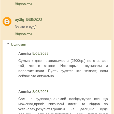
Відповісти
uy3ig
8/05/2023
За что в суд?
Відповісти
Відповіді
Анонім
8/05/2023
Сумма к дню независимости (2900гр.) не отвечает
той, что в законе. Некоторые отсуживали и
пересчитывали. Пусть судятся кто желает, если
сейчас это актуально.
Анонім
8/05/2023
Сам не судився,знайомий повідсужував все що
можливо,привіз виконавчі листи та віддав по
установах,результат,грошей не дали,що буде