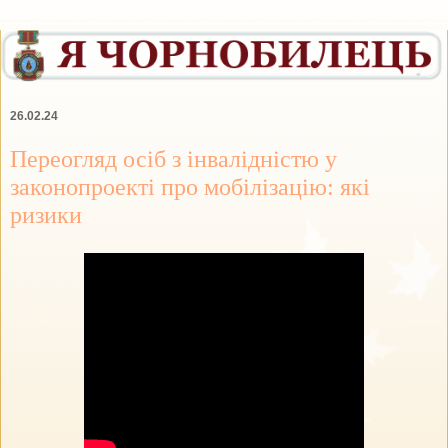
26.02.24
Переогляд осіб з інвалідністю у
законопроекті про мобілізацію: які
ризики