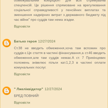
обмежувальний коефіцієнт для всіх отримувачів
спецпенсій. Це рішення спрямоване на врегулювання
соціальної справедливості у пенсійних виплатах та
зменшення надмірних витрат з державного бюджету під
час війни" про суддів там нема згадки.
Відповісти
Батько героя
12/27/2024
Ст.38 не вводить обмеження,хоча там вспомин про
суддів є.Ця стаття в частині фінансування,а ст.46 вводить
обмеження,але там суддів немає.А ст. 7 Прикінцевих
положень знівелює пільги кат.1,2,3 в частині оплати
комунальних послуг.
Відповісти
" Лжеліквідатор"
12/27/2024
БРЕД ПОВНИЙ!
Відповісти