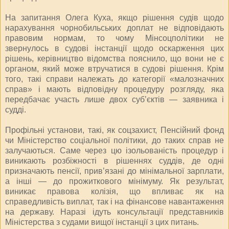
На запитання Олега Куха, якщо рішення судів щодо
нарахування чорнобильських доплат не відповідають
правовим нормам, то чому Мінсоцполітики не
звернулось в судові інстанції щодо оскарження цих
рішень, керівництво відомства пояснило, що вони не є
органом, який може втручатися в судові рішення. Крім
того, такі справи належать до категорії «малозначних
справ» і мають відповідну процедуру розгляду, яка
передбачає участь лише двох суб’єктів — заявника і
судді.
Профільні установи, такі, як соцзахист, Пенсійний фонд
чи Міністерство соціальної політики, до таких справ не
залучаються. Саме через цю ізольованість процедур і
виникають розбіжності в рішеннях суддів, де одні
призначають пенсії, прив’язані до мінімальної зарплати,
а інші — до прожиткового мінімуму. Як результат,
виникає правова колізія, що впливає як на
справедливість виплат, так і на фінансове навантаження
на державу. Наразі ідуть консультації представників
Міністерства з судами вищої інстанції з цих питань.