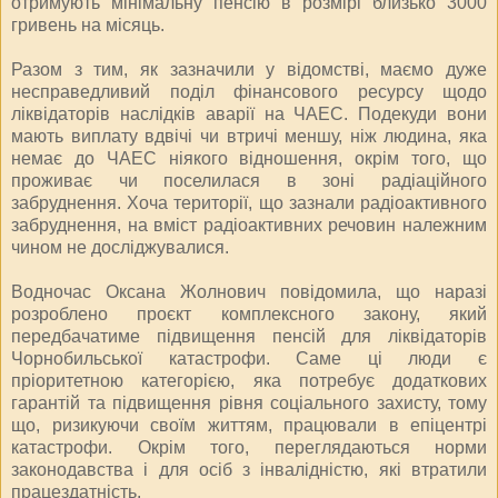
отримують мінімальну пенсію в розмірі близько 3000
гривень на місяць.
Разом з тим, як зазначили у відомстві, маємо дуже
несправедливий поділ фінансового ресурсу щодо
ліквідаторів наслідків аварії на ЧАЕС. Подекуди вони
мають виплату вдвічі чи втричі меншу, ніж людина, яка
немає до ЧАЕС ніякого відношення, окрім того, що
проживає чи поселилася в зоні радіаційного
забруднення. Хоча території, що зазнали радіоактивного
забруднення, на вміст радіоактивних речовин належним
чином не досліджувалися.
Водночас Оксана Жолнович повідомила, що наразі
розроблено проєкт комплексного закону, який
передбачатиме підвищення пенсій для ліквідаторів
Чорнобильської катастрофи. Саме ці люди є
пріоритетною категорією, яка потребує додаткових
гарантій та підвищення рівня соціального захисту, тому
що, ризикуючи своїм життям, працювали в епіцентрі
катастрофи. Окрім того, переглядаються норми
законодавства і для осіб з інвалідністю, які втратили
працездатність.