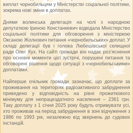
виплат чорнобильцям у Міністерстві соціальної політики,
зокрема нові зміни в доплатах.
Днями волинська делегація на чолі з народною
депутаткою Іриною Констанкевич відвідала Міністерство
соціальної політики для обговорення з міністеркою
Оксаною Жолнович питання «чорнобильських» доплат. У
складі делегації був і голова Любешівської селищної
ради Олег Кух. На
сайті
громади він надає роз’яснення
про основні моменти цієї зустрічі, порушені питання та
обговорені рішення щодо ситуації з «чорнобильськими»
доплатами.
Найперше очільник громади зазначає, що доплати за
проживання на територіях радіоактивного забруднення
приведено у відповідність на рівні прожиткового
мінімуму для непрацездатного населення – 2361 грн.
Таку доплату з 1 січня 2025 року будуть отримувати усі,
хто проживав на період забруднення в зоні відчуження з
1986 по 1993 рік, незалежно від звернень до судових
інстанцій.