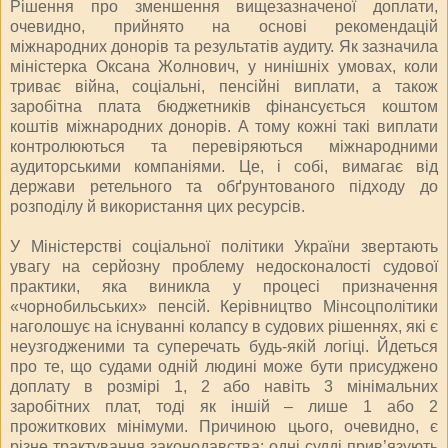
Рішення про зменшення вищезазначеної доплати,
очевидно, прийнято на основі рекомендацій
міжнародних донорів та результатів аудиту. Як зазначила
міністерка Оксана Жолнович, у нинішніх умовах, коли
триває війна, соціальні, пенсійні виплати, а також
заробітна плата бюджетників фінансується коштом
коштів міжнародних донорів. А тому кожні такі виплати
контролюються та перевіряються міжнародними
аудиторськими компаніями. Це, і собі, вимагає від
держави ретельного та обґрунтованого підходу до
розподілу й використання цих ресурсів.
У Міністерстві соціальної політики України звертають
увагу на серйозну проблему недосконалості судової
практики, яка виникла у процесі призначення
«чорнобильських» пенсій. Керівництво Мінсоцполітики
наголошує на існуванні колапсу в судових рішеннях, які є
неузгодженими та суперечать будь-якій логіці. Йдеться
про те, що судами одній людині може бути присуджено
доплату в розмірі 1, 2 або навіть 3 мінімальних
заробітних плат, тоді як іншій – лише 1 або 2
прожиткових мінімуми. Причиною цього, очевидно, є
різне трактування законодавства: одні судді прив’язують