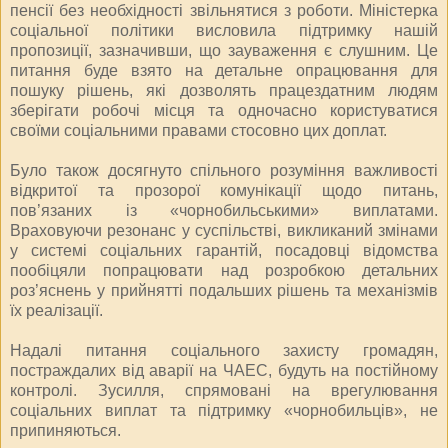
пенсії без необхідності звільнятися з роботи. Міністерка
соціальної політики висловила підтримку нашій
пропозиції, зазначивши, що зауваження є слушним. Це
питання буде взято на детальне опрацювання для
пошуку рішень, які дозволять працездатним людям
зберігати робочі місця та одночасно користуватися
своїми соціальними правами стосовно цих доплат.
Було також досягнуто спільного розуміння важливості
відкритої та прозорої комунікації щодо питань,
пов’язаних із «чорнобильськими» виплатами.
Враховуючи резонанс у суспільстві, викликаний змінами
у системі соціальних гарантій, посадовці відомства
пообіцяли попрацювати над розробкою детальних
роз’яснень у прийнятті подальших рішень та механізмів
їх реалізації.
Надалі питання соціального захисту громадян,
постраждалих від аварії на ЧАЕС, будуть на постійному
контролі. Зусилля, спрямовані на врегулювання
соціальних виплат та підтримку «чорнобильців», не
припиняються.