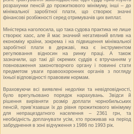
розрахунки пенсій до прожиткового мінімуму, інші – до
мінімальної заробітної плати, що створює значні
фінансові розбіжності серед отримувачів цих виплат.
Міністерка наголосила, що така судова практика не лише
створює хаос, але й має значний негативний вплив на
економіку країни, зокрема і на підвищення мінімальної
заробітної плати в державі, яка є інструментом
регулювання відносин на ринку праці. А також
зазначили, що такі дії окремих суддів є втручанням у
повноваження законотворчого органу і повинні стати
предметом уваги правоохоронних органів з погляду
їхньої відповідності правовим нормам.
Враховуючи всі виявлені недоліки та невідповідності,
було врегульовано порядок нарахувань. Звідси й
рішення вирівняти розмір доплати чорнобильських
пенсій, прив’язавши їх до рівня прожиткового мінімуму
для непрацездатного населення – 2361 грн, та
необхідність доплачувати усім, хто проживав на період
забруднення в зоні відчуження з 1986 по 1993 рік.