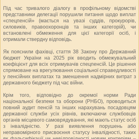
Під час тривалого діалогу в профільному відомстві
представники делегації порушили питання щодо виплат
«спецпенсій» (мається на увазі суддів, прокурорів,
силовиків, правоохоронців та інших категорій), чи
встановлені обмеження для цієї категорії осіб, і
отримали ствердну відповідь.
Як пояснили фахівці, стаття 38 Закону про Державний
бюджет України на 2025 рік вводить обмежувальний
коефіцієнт для всіх отримувачів спецпенсій. Це рішення
спрямоване на врегулювання соціальної справедливості
у пенсійних виплатах та зменшення надмірних витрат з
державного бюджету під час війни.
Крім того, відповідно до окремої норми Ради
національної безпеки та оборони (РНБО), проводиться
повний аудит пенсій та інших нарахувань посадовцям
державної служби усіх рівнів, включаючи службовців
органів місцевого самоврядування, які мають статус осіб
з інвалідністю. У разі виявлення порушень або
неправомірного присвоєння статусу інвалідності, таких
як фальсифікації чи невідповідності новим критеріям –