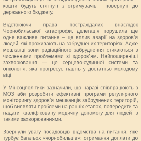
кошти будуть стягнуті з отримувачів і повернуті до
державного бюджету.
Відстоюючи права постраждалих внаслідок
Чорнобильської катастрофи, делегація порушила ще
одне важливе питання – це вплив аварії на здоров’я
людей, які проживають на забруднених територіях. Адже
мешканці зони радіаційного забруднення стикаються з
численними проблемами зі здоров’ям. Найпоширеніші
захворювання — це серцево-судинної системи та
онкологія, яка прогресує навіть у достатньо молодому
віці.
У Мінсоцполітики зазначили, що наразі співпрацюють з
МОЗ аби розробити ефективні програми регулярного
моніторингу здоров’я мешканців забруднених територій,
щоб виявляти проблеми на ранніх етапах, попередити та
надати кваліфіковану медичну допомогу для людей із
такими захворюваннями.
Звернули увагу посадовців відомства на питання, яке
турбує багатьох «чорнобильців»: отримання доплати до