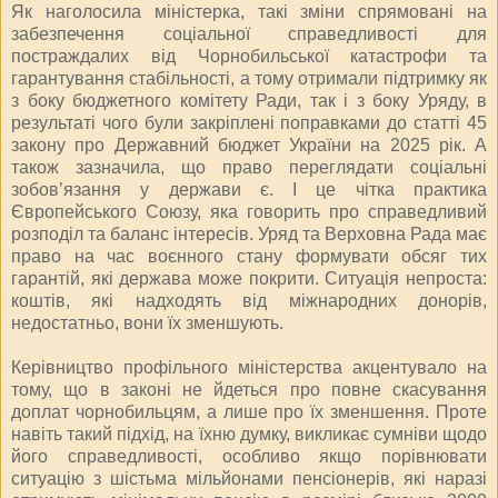
Як наголосила міністерка, такі зміни спрямовані на
забезпечення соціальної справедливості для
постраждалих від Чорнобильської катастрофи та
гарантування стабільності, а тому отримали підтримку як
з боку бюджетного комітету Ради, так і з боку Уряду, в
результаті чого були закріплені поправками до статті 45
закону про Державний бюджет України на 2025 рік. А
також зазначила, що право переглядати соціальні
зобов’язання у держави є. І це чітка практика
Європейського Союзу, яка говорить про справедливий
розподіл та баланс інтересів. Уряд та Верховна Рада має
право на час воєнного стану формувати обсяг тих
гарантій, які держава може покрити. Ситуація непроста:
коштів, які надходять від міжнародних донорів,
недостатньо, вони їх зменшують.
Керівництво профільного міністерства акцентувало на
тому, що в законі не йдеться про повне скасування
доплат чорнобильцям, а лише про їх зменшення. Проте
навіть такий підхід, на їхню думку, викликає сумніви щодо
його справедливості, особливо якщо порівнювати
ситуацію з шістьма мільйонами пенсіонерів, які наразі