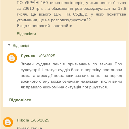
ПО УКРАЇНІ 160 тисяч пенсіонерів, у яких пенсія більша
за 23610 грн. , а обмеження розповсюджується на 17,6
тисяч. Це всього 11%. На СУДДІВ, у яких пожиттєве
утримання, це не розповсюджується??
Якщо я неправий - апелюйте.
Відповісти
Відповіді
Лукьян
1/06/2025
Згоден суддям пенсія призначена по закону Про
судоустрій і статус суддів його в переліку постанови
нема, а строк дії постанови визначено як - на період
воєнного стану може означати назавжди, після війни
як правило економічна ситуація погіршується.
Відповісти
Hikola
1/06/2025
Думаю так і е.