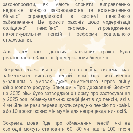
законопроєкти, які мають сприяти виправленню
недоліків чинного законодавства та встановленню
більшої справедливості в системі пенсійного
забезпечення. Це проєкти законів щодо модернізації
солідарної пенсійної системи, впровадження
накопичувальних пенсій і реформи соціального
страхування.
Але, крім того, декілька важливих кроків було
реалізовано в Законі «Про державний бюджет».
Зокрема, зважаючи на те, що пенсійна система має
забезпечити виплату пенсій всім без виключення
українцям в умовах дуже обмеженого через війну
фінансового ресурсу, Законом «Про державний бюджет
на 2025 рік» було затверджено норму про застосування
у 2025 році обмежувальних коефіцієнтів до пенсій, які в
4 чи більше рази перевищують середню пенсію по краіні,
або 10 прожиткових мінімумів для непрацездатних осіб.
Зокрема, мова йде про обмеження пенсій, які на
сьогодні можуть становити 60, 80 чи навіть 100 тисяч