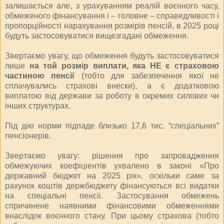
залишається але, з урахуванням реалій воєнного часу,
обмеженого фінансування і – головне – справедливості і
пропорційності нарахування розмірів пенсій, в 2025 році
будуть застосовуватися вищезгадані обмеження.
Звертаємо увагу, що обмеження будуть застосовуватися
лише
на той розмір виплати, яка НЕ є страховою
частиною пенсії
(тобто для забезпечення якої не
сплачувались страхові внески), а є додатковою
виплатою від держави за роботу в окремих силових чи
інших структурах.
Під дію норми підпаде близько 17,6 тис. “спеціальних”
пенсіонерів.
Звертаємо увагу: рішення про запровадження
обмежуючих коефіціентів ухвалено в законі «Про
державний бюджет на 2025 рік», оскільки саме за
рахунок коштів держбюджету фінансуються всі видатки
на спеціальні пенсіі. Застосування обмежень
спричинене наявними фінансовими обмеженнями
внаслідок воєнного стану. При цьому страхова (тобто