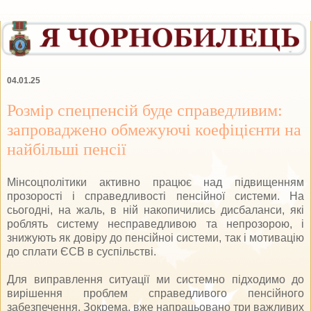
04.01.25
Розмір спецпенсій буде справедливим:
запроваджено обмежуючі коефіцієнти на
найбільші пенсії
Мінсоцполітики активно працює над підвищенням
прозорості і справедливості пенсійної системи. На
сьогодні, на жаль, в ній накопичились дисбаланси, які
роблять систему несправедливою та непрозорою, і
знижують як довіру до пенсійноі системи, так і мотивацію
до сплати ЄСВ в суспільстві.
Для виправлення ситуації ми системно підходимо до
вирішення проблем справедливого пенсійного
забезпечення. Зокрема, вже напрацьовано три важливих