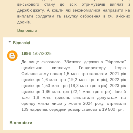
військового стану до всіх отримувачів виплат з
держбюджету. А кошти які зекономилися направити на
виплати солдатам та закупку озброєння в т.ч. якісних
дронів.
Відповісти
Відповіді
1986
1/07/2025
До вище сказаного. Збиткова державна "Укрпочта"
щомісячно виплачує Гендиректору Ігорю
Смілянському понад 1,5 млн. грн заоплати. 2021 рік
щомісяця 1,6 млн. грн (19,2 млн. грн в рік); 2022 рік
щомісяця 1,53 млн. грн (18,3 млн. грн в рік); 2023 рік
щомісяця 1,86 млн. грн (22,4 млн. грн в рік). Іще й
таке 1,8 млн. гривень виплатили депутатам на
оренду житла лише у жовтні 2024 року, отримали
109 нардепів, середній розмір становить 19 500 грн.
Відповісти