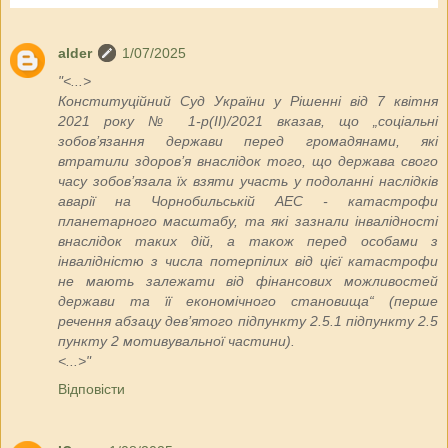
alder
1/07/2025
"<...>
Конституційний Суд України у Рішенні від 7 квітня
2021 року № 1-р(II)/2021 вказав, що „соціальні
зобов’язання держави перед громадянами, які
втратили здоров’я внаслідок того, що держава свого
часу зобов’язала їх взяти участь у подоланні наслідків
аварії на Чорнобильській АЕС - катастрофи
планетарного масштабу, та які зазнали інвалідності
внаслідок таких дій, а також перед особами з
інвалідністю з числа потерпілих від цієї катастрофи
не мають залежати від фінансових можливостей
держави та її економічного становища“ (перше
речення абзацу дев’ятого підпункту 2.5.1 підпункту 2.5
пункту 2 мотивувальної частини).
<...>"
Відповісти