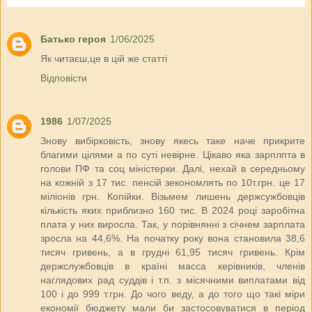
Батько героя
1/06/2025
Як читаєш,це в цій же статті
Відповісти
1986
1/07/2025
Знову вибірковість, знову якесь таке наче прикрите
благими цілями а по суті невірне. Цікаво яка зарплпта в
голови ПФ та соц міністерки. Далі, нехай в середньому
на кожній з 17 тис. пенсій зекономлять по 10т.грн. це 17
міліонів грн. Копійки. Візьмем лишень держсужбовців
кількість яких приблизно 160 тис. В 2024 році заробітна
плата у них виросла. Так, у порівнянні з січнем зарплата
зросла на 44,6%. На початку року вона становила 38,6
тисяч гривень, а в грудні 61,95 тисяч гривень. Крім
держслужбовців в країні масса керівників, членів
наглядових рад суддів і т.п. з місячними виплатами від
100 і до 999 т.грн. До чого веду, а до того що такі міри
економії бюджету мали би застосовуватися в період