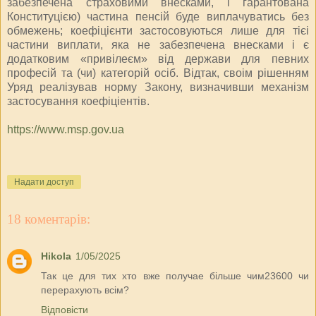
забезпечена страховими внесками, і гарантована
Конституцією) частина пенсій буде виплачуватись без
обмежень; коефіцієнти застосовуються лише для тієі
частини виплати, яка не забезпечена внесками і є
додатковим «привілеєм» від держави для певних
професій та (чи) категорій осіб. Відтак, своім рішенням
Уряд реалізував норму Закону, визначивши механізм
застосування коефіціентів.
https://www.msp.gov.ua
Надати доступ
18 коментарів:
Hikola
1/05/2025
Так це для тих хто вже получае більше чим23600 чи
перерахують всім?
Відповісти