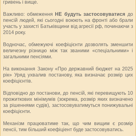
гривень і вище.
Важливо: обмеження
НЕ будуть застосовуватися
до
пенсій людей, які сьогодні воюють на фронті або брали
участь у захисті Батьківщини від агресії рф, починаючи з
2014 року.
Водночас, обмежуючі коефіцієнти дозволять зменшити
величезну різницю між так званими «спеціальними» і
загальними пенсіями.
На виконання Закону «Про державний бюджет на 2025
рік» Уряд ухвалив постанову, яка визначає розмір цих
коефіцієнтів.
Відповідно до постанови, до пенсій, які перевищують 10
прожиткових мінімумів (зокрема, розмір яких визначено
за рішеннями судів), застосовуватимуться понижувальні
коефіцієнти.
Механізм працюватиме так, що чим вищим є розмір
пенсіі, тим більший коефіціент буде застосовуватись.