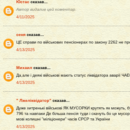
Юстас
сказав...
Автор видалив цей коментар.
4/11/2025
сеня
сказав...
ЦЕ справи по військових пенсіонерах по закону 2262 не пр
4/13/2025
Михаил
сказав...
Да,але і деякі військові мають статус ліквідатора аварії ЧАЕ
4/13/2025
" Лжеліквідатор"
сказав...
Дуже хитренькі військові ЯК МУСОРКИ крутять як можуть, 
796 та навпаки Де більша пенсія туди і скачуть бо це мусо
мові колишні "міліціонери" часів СРСР та України
4/13/2025