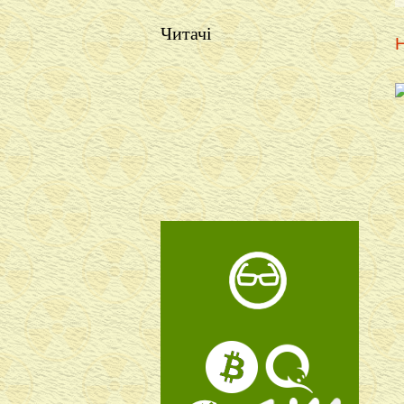
Читачі
Н