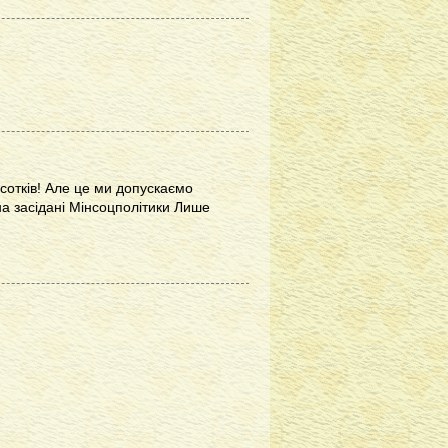
сотків! Але це ми допускаємо
на засідані Мінсоцполітики Лише