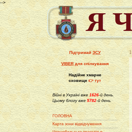
-->
1
Підтримай
ЗСУ
VIBER
для спілкування
Надійне хмарне
сховище
👉 тут
Війні в Україні вже
1626
-й день.
Цьому блогу вже
5782
-й день.
ГОЛОВНА
Карта зони відвідчуження
Чорнобильська трагедія в