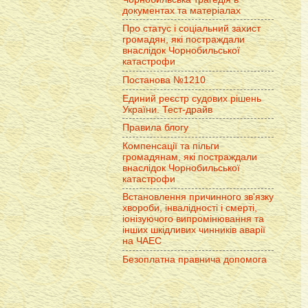
документах та матеріалах
Про статус і соціальний захист
громадян, які постраждали
внаслідок Чорнобильської
катастрофи
Постанова №1210
Единий реєстр судових рішень
України. Тест-драйв
Правила блогу
Компенсації та пільги
громадянам, які постраждали
внаслідок Чорнобильської
катастрофи
Встановлення причинного зв'язку
хвороби, інвалідності і смерті,
іонізуючого випромінювання та
інших шкідливих чинників аварії
на ЧАЕС
Безоплатна правнича допомога