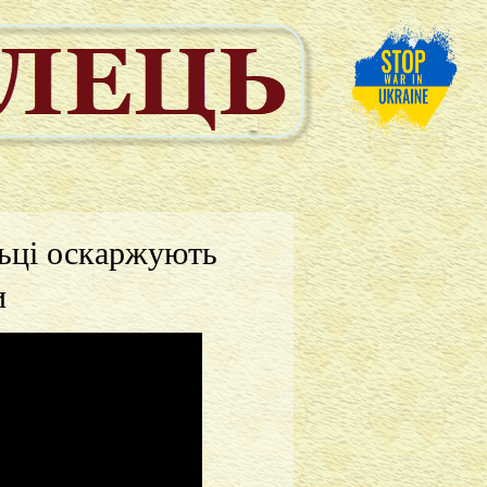
льці оскаржують
и