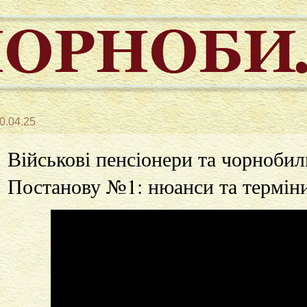
0.04.25
Військові пенсіонери та чорноби
Постанову №1: нюанси та термін