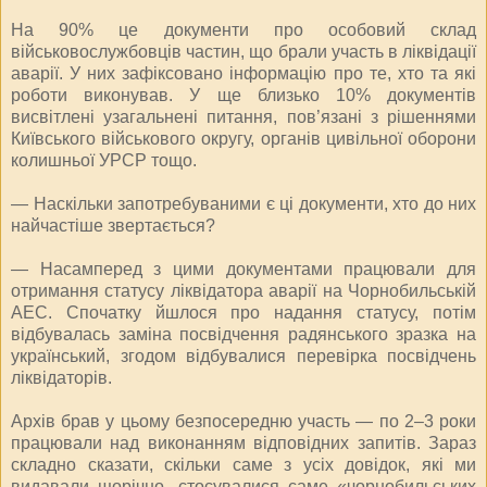
На 90% це документи про особовий склад
військовослужбовців частин, що брали участь в ліквідації
аварії. У них зафіксовано інформацію про те, хто та які
роботи виконував. У ще близько 10% документів
висвітлені узагальнені питання, пов’язані з рішеннями
Київського військового округу, органів цивільної оборони
колишньої УРСР тощо.
— Наскільки запотребуваними є ці документи, хто до них
найчастіше звертається?
— Насамперед з цими документами працювали для
отримання статусу ліквідатора аварії на Чорнобильській
АЕС. Спочатку йшлося про надання статусу, потім
відбувалась заміна посвідчення радянського зразка на
український, згодом відбувалися перевірка посвідчень
ліквідаторів.
Архів брав у цьому безпосередню участь — по 2‒3 роки
працювали над виконанням відповідних запитів. Зараз
складно сказати, скільки саме з усіх довідок, які ми
видавали щорічно, стосувалися саме «чорнобильських