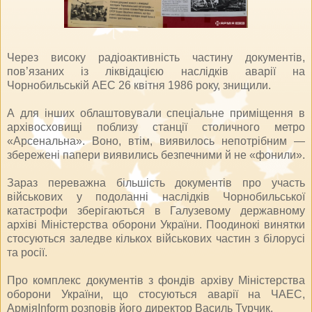
Через високу радіоактивність частину документів,
пов’язаних із ліквідацією наслідків аварії на
Чорнобильській АЕС 26 квітня 1986 року, знищили.
А для інших облаштовували спеціальне приміщення в
архівосховищі поблизу станції столичного метро
«Арсенальна». Воно, втім, виявилось непотрібним —
збережені папери виявились безпечними й не «фонили».
Зараз переважна більшість документів про участь
військових у подоланні наслідків Чорнобильської
катастрофи зберігаються в Галузевому державному
архіві Міністерства оборони України. Поодинокі винятки
стосуються заледве кількох військових частин з білорусі
та росії.
Про комплекс документів з фондів архіву Міністерства
оборони України, що стосуються аварії на ЧАЕС,
АрміяInform розповів його директор Василь Турчик.