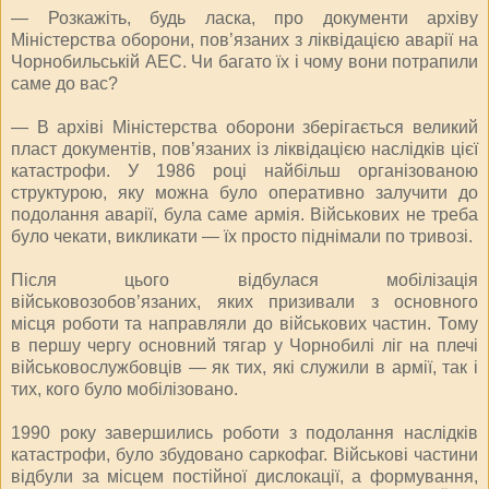
— Розкажіть, будь ласка, про документи архіву
Міністерства оборони, пов’язаних з ліквідацією аварії на
Чорнобильській АЕС. Чи багато їх і чому вони потрапили
саме до вас?
— В архіві Міністерства оборони зберігається великий
пласт документів, пов’язаних із ліквідацією наслідків цієї
катастрофи. У 1986 році найбільш організованою
структурою, яку можна було оперативно залучити до
подолання аварії, була саме армія. Військових не треба
було чекати, викликати — їх просто піднімали по тривозі.
Після цього відбулася мобілізація
військовозобов’язаних, яких призивали з основного
місця роботи та направляли до військових частин. Тому
в першу чергу основний тягар у Чорнобилі ліг на плечі
військовослужбовців — як тих, які служили в армії, так і
тих, кого було мобілізовано.
1990 року завершились роботи з подолання наслідків
катастрофи, було збудовано саркофаг. Військові частини
відбули за місцем постійної дислокації, а формування,