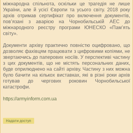
міжнародна спільнота, оскільки це трагедія не лише
України, але й усієї Європи та усього світу. 2018 року
архів отримав сертифікат про включення документів,
пов’язані з аварією на Чорнобильській АЕС до
міжнародного реєстру програми ЮНЕСКО «Пам’ять
світу».
Документи архіву практично повністю оцифровано, що
дозволяє фахівцям працювати з цифровими копіями, не
звертаючись до паперових носіїв. У перспективі частину
з цих документів, що не містять персональних даних,
буде оприлюднено на сайті архіву. Частину з них можна
було бачити на кількох виставках, які в різні роки архів
готував до чергових роковин Чорнобильської
катастрофи.
https://armyinform.com.ua
Надати доступ