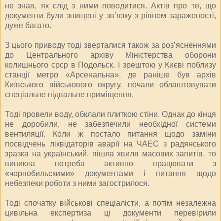
не знав, як слід з ними поводитися. Актів про те, що
документи були знищені у зв’язку з рівнем зараженості,
дуже багато.
З цього приводу тоді зверталися також за роз’ясненнями
до Центрального архіву Міністерства оборони
колишнього срср в Подольск. І зрештою у Києві поблизу
станції метро «Арсенальна», де раніше був архів
Київського військового округу, почали облаштовувати
спеціальне підвальне приміщення.
Тоді провели воду, обклали плиткою стіни. Однак до кінця
не доробили, не забезпечили необхідної системи
вентиляції. Коли ж постало питання щодо заміни
посвідчень ліквідаторів аварії на ЧАЕС з радянського
зразка на український, пішла хвиля масових запитів, то
виникла потреба активно працювати з
«чорнобильскими» документами і питання щодо
небезпеки роботи з ними загострилося.
Тоді спочатку військові спеціалісти, а потім незалежна
цивільна експертиза ці документи перевірили