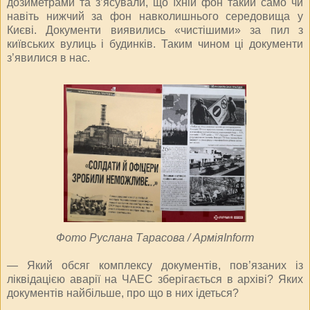
дозиметрами та з’ясували, що їхній фон такий само чи
навіть нижчий за фон навколишнього середовища у
Києві. Документи виявились «чистішими» за пил з
київських вулиць і будинків. Таким чином ці документи
з’явилися в нас.
Фото Руслана Тарасова / АрміяInform
— Який обсяг комплексу документів, пов’язаних із
ліквідацією аварії на ЧАЕС зберігається в архіві? Яких
документів найбільше, про що в них ідеться?