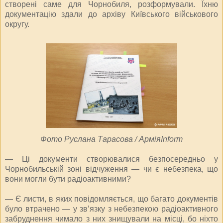
створені саме для Чорнобиля, розформували. Їхню
документацію здали до архіву Київського військового
округу.
Фото Руслана Тарасова / АрміяInform
— Ці документи створювалися безпосередньо у
Чорнобильській зоні відчуження — чи є небезпека, що
вони могли бути радіоактивними?
— Є листи, в яких повідомляється, що багато документів
було втрачено — у зв’язку з небезпекою радіоактивного
забруднення чимало з них знищували на місці, бо ніхто