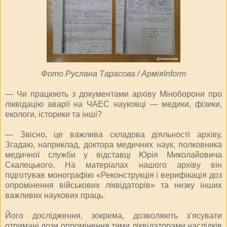
Фото Руслана Тарасова / АрміяInform
— Чи працюють з документами архіву Міноборони про
ліквідацію аварії на ЧАЕС науковці — медики, фізики,
екологи, історики та інші?
— Звісно, це важлива складова діяльності архіву.
Згадаю, наприклад, доктора медичних наук, полковника
медичної служби у відставці Юрія Миколайовича
Скалецького. На матеріалах нашого архіву він
підготував монографію «Реконструкція і верифікація доз
опромінення військових ліквідаторів» та низку інших
важливих наукових праць.
Його дослідження, зокрема, дозволяють з’ясувати
отримані дози опромінення тими ліквідаторами наслідків