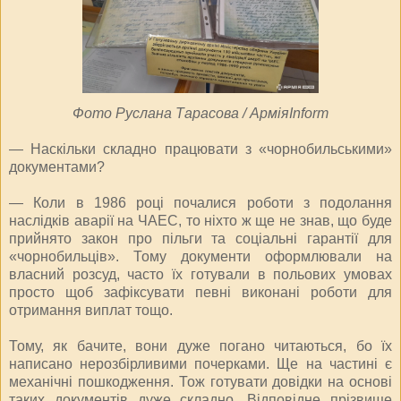
Фото Руслана Тарасова / АрміяInform
— Наскільки складно працювати з «чорнобильськими»
документами?
— Коли в 1986 році почалися роботи з подолання
наслідків аварії на ЧАЕС, то ніхто ж ще не знав, що буде
прийнято закон про пільги та соціальні гарантії для
«чорнобильців». Тому документи оформлювали на
власний розсуд, часто їх готували в польових умовах
просто щоб зафіксувати певні виконані роботи для
отримання виплат тощо.
Тому, як бачите, вони дуже погано читаються, бо їх
написано нерозбірливими почерками. Ще на частині є
механічні пошкодження. Тож готувати довідки на основі
таких документів дуже складно. Відповідне прізвище