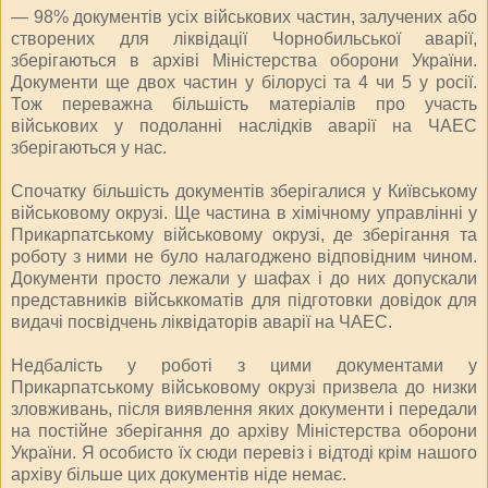
— 98% документів усіх військових частин, залучених або
створених для ліквідації Чорнобильської аварії,
зберігаються в архіві Міністерства оборони України.
Документи ще двох частин у білорусі та 4 чи 5 у росії.
Тож переважна більшість матеріалів про участь
військових у подоланні наслідків аварії на ЧАЕС
зберігаються у нас.
Спочатку більшість документів зберігалися у Київському
військовому окрузі. Ще частина в хімічному управлінні у
Прикарпатському військовому окрузі, де зберігання та
роботу з ними не було налагоджено відповідним чином.
Документи просто лежали у шафах і до них допускали
представників військкоматів для підготовки довідок для
видачі посвідчень ліквідаторів аварії на ЧАЕС.
Недбалість у роботі з цими документами у
Прикарпатському військовому окрузі призвела до низки
зловживань, після виявлення яких документи і передали
на постійне зберігання до архіву Міністерства оборони
України. Я особисто їх сюди перевіз і відтоді крім нашого
архіву більше цих документів ніде немає.