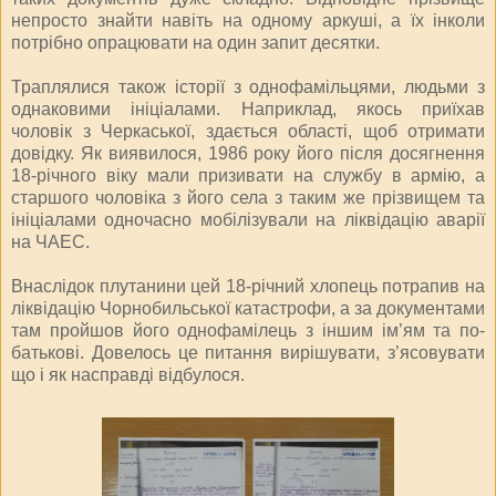
непросто знайти навіть на одному аркуші, а їх інколи
потрібно опрацювати на один запит десятки.
Траплялися також історії з однофамільцями, людьми з
однаковими ініціалами. Наприклад, якось приїхав
чоловік з Черкаської, здається області, щоб отримати
довідку. Як виявилося, 1986 року його після досягнення
18-річного віку мали призивати на службу в армію, а
старшого чоловіка з його села з таким же прізвищем та
ініціалами одночасно мобілізували на ліквідацію аварії
на ЧАЕС.
Внаслідок плутанини цей 18-річний хлопець потрапив на
ліквідацію Чорнобильської катастрофи, а за документами
там пройшов його однофамілець з іншим ім’ям та по-
батькові. Довелось це питання вирішувати, з’ясовувати
що і як насправді відбулося.