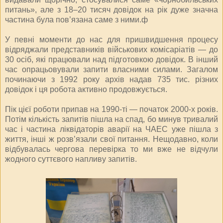
питань», але з 18‒20 тисяч довідок на рік дуже значна
частина була пов’язана саме з ними.ф
У певні моменти до нас для пришвидшення процесу
відряджали представників військових комісаріатів — до
30 осіб, які працювали над підготовкою довідок. В інший
час опрацьовували запити власними силами. Загалом
починаючи з 1992 року архів надав 735 тис. різних
довідок і ця робота активно продовжується.
Пік цієї роботи припав на 1990-ті — початок 2000-х років.
Потім кількість запитів пішла на спад, бо минув тривалий
час і частина ліквідаторів аварії на ЧАЕС уже пішла з
життя, інші ж розв’язали свої питання. Нещодавно, коли
відбувалась чергова перевірка то ми вже не відчули
жодного суттєвого напливу запитів.