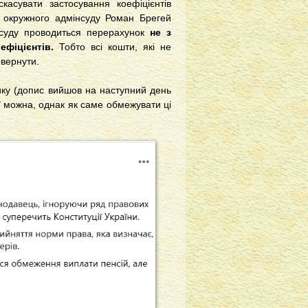
касувати застосування коефіцієнтів
о окружного адмінсуду Роман Брегей
 суду проводиться перерахунок
не з
фіцієнтів.
Тобто всі кошти, які не
овернути.
ику (допис вийшов на наступний день
ї можна, однак як саме обмежувати ці