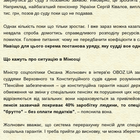
звернутись до суду з позовною заявою. Ймовірно, це зроблять д
Наприклад, найбагатший пенсіонер України Сергій Ківалов, випл
тис. грн, позов до суду поки що не подавав.
Однак кількість поки що тільки зростає. І вже зараз можна казат
невдала спроба домогтись справедливого розподілу ресурсів
помилок. Головне питання: чому не передбачити коефіцієнти в 
Навіщо для цього окрема постанова уряду, яку судді все од
Що кажуть про ситуацію в Мінсоці
Міністр соцполітики Оксана Жолнович в інтерв'ю OBOZ.UA за
суддями Верховного та Конституційного судів єдине розумінн
"Пенсійне забезпечення – це конституційна гарантія нашої дер
обмеження чи зміни у спеціальних пенсіях як порушення цих нор
відрізняються від загальних: вони нараховуються за привіле
пенсія зазвичай покриває 40% заробітку людини, то спец
"брутто" – без сплати податків"
, – пояснила вона.
Жолнович вважає, що система перерахунку пенсій для спеціа
соціальна гарантія. І треба прийти до висновку, чи можна зберегти