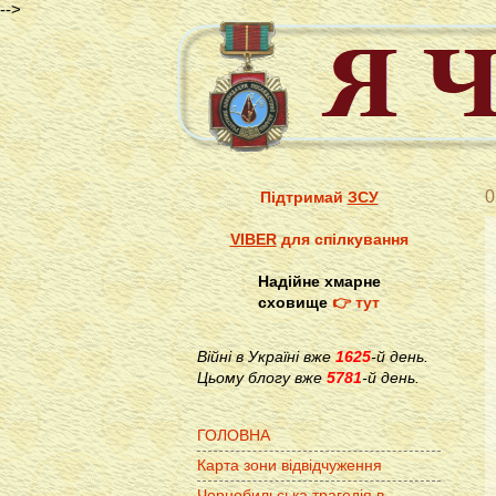
-->
0
Підтримай
ЗСУ
VIBER
для спілкування
Надійне хмарне
сховище
👉 тут
Війні в Україні вже
1625
-й день.
Цьому блогу вже
5781
-й день.
ГОЛОВНА
Карта зони відвідчуження
Чорнобильська трагедія в