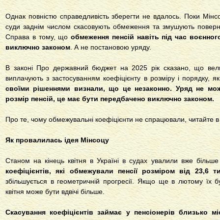
Однак повністю справедливість зберегти не вдалось. Поки Мінс
суди заднім числом скасовують обмеження та змушують поверн
Справа в тому, що
обмеження пенсій навіть під час воєнног
виключно законом
. А не постановою уряду.
В законі Про державний бюджет на 2025 рік сказано, що велик
виплачують з застосуванням коефіцієнту в розміру і порядку, 
своїми рішеннями визнали, що це незаконно. Уряд не мо
розмір пенсій, це має бути передбачено виключно законом.
Про те, чому обмежувальні коефіцієнти не спрацювали, читайте в
Як провалилась ідея Мінсоцу
Станом на кінець квітня в Україні в судах увалили вже більш
коефіцієнтів, які обмежували пенсії розміром від 23,6 ти
збільшується в геометричній прогресії. Якщо ще в лютому їх б
квітня може бути вдвічі більше.
Скасування коефіцієнтів займає у пенсіонерів близько мі