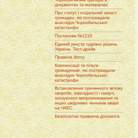
документах та матеріалах
Про статус і соціальний захист
громадян, які постраждали
внаслідок Чорнобильської
катастрофи
Постанова №1210
Единий реєстр судових рішень
України. Тест-драйв
Правила блогу
Компенсації та пільги
громадянам, які постраждали
внаслідок Чорнобильської
катастрофи
Встановлення причинного зв'язку
хвороби, інвалідності і смерті,
іонізуючого випромінювання та
інших шкідливих чинників аварії
на ЧАЕС
Безоплатна правнича допомога