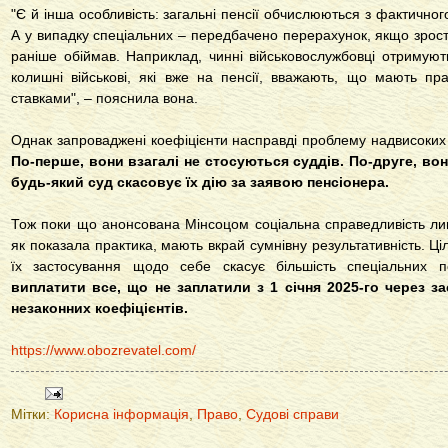
"Є й інша особливість: загальні пенсії обчислюються з фактичног
А у випадку спеціальних – передбачено перерахунок, якщо зрост
раніше обіймав. Наприклад, чинні військовослужбовці отримують
колишні військові, які вже на пенсії, вважають, що мають пр
ставками", – пояснила вона.
Однак запроваджені коефіцієнти насправді проблему надвисоких 
По-перше, вони взагалі не стосуються суддів. По-друге, во
будь-який суд скасовує їх дію за заявою пенсіонера.
Тож поки що анонсована Мінсоцом соціальна справедливість лиш
як показала практика, мають вкрай сумнівну результативність. Ці
їх застосування щодо себе скасує більшість спеціальних п
виплатити все, що не заплатили з 1 січня 2025-го через з
незаконних коефіцієнтів.
https://www.obozrevatel.com/
Мітки:
Корисна інформація
,
Право
,
Судові справи