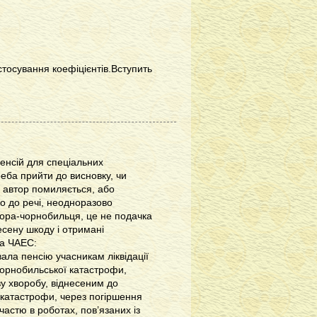
тосування коефіцієнтів.Вступить
енсій для спеціальних
треба прийти до висновку, чи
о автор помиляється, або
о до речі, неодноразово
атора-чорнобильця, це не подачка
есену шкоду і отримані
на ЧАЕС:
ала пенсію учасникам ліквідації
 Чорнобильської катастрофи,
у хворобу, віднесеним до
ї катастрофи, через погіршення
частю в роботах, пов’язаних із