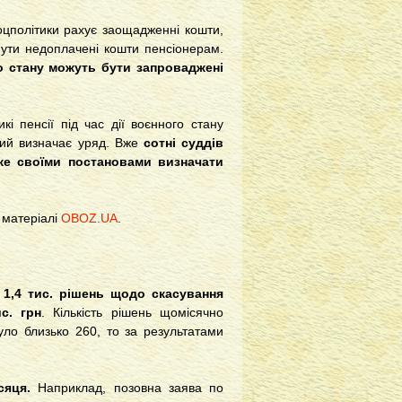
оцполітики рахує заощадженні кошти,
ути недоплачені кошти пенсіонерам.
о стану можуть бути запроваджені
і пенсії під час дії воєнного стану
який визначає уряд. Вже
сотні суддів
же своїми постановами визначати
 матеріалі
OBOZ.UA
.
е
1,4 тис. рішень щодо скасування
с. грн
. Кількість рішень щомісячно
уло близько 260, то за результатами
сяця.
Наприклад, позовна заява по