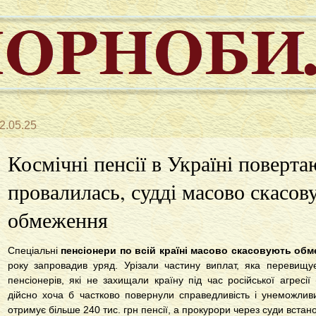
2.05.25
Космічні пенсії в Україні поверта
провалилась, судді масово скасов
обмеження
Спеціальні
пенсіонери по всій країні масово скасовують обм
року запровадив уряд. Урізали частину виплат, яка перевищує
пенсіонерів, які не захищали країну під час російської агресі
дійсно хоча б частково повернули справедливість і унеможлив
отримує більше 240 тис. грн пенсії, а прокурори через суди встано