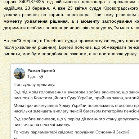
справі 340/1876/25 від військового пенсіонера з проханням с
надійшла 23 березня. А вже 23 квітня суддя Кіровоградськог
ухвалив рішення на користь пенсіонера. При тому рішенням
моменту ухвалення рішення, а з моменту застосування кое
дотримали особливі пенсіонери через рішення уряду, їм мають п
На своїй сторінці в Facebook суддя прокоментував судову практ
після ухвалення рішення). Брегей пояснив, що обмежувати пенсі
виплати, має бути передбачено законом, а не постановою уряду.