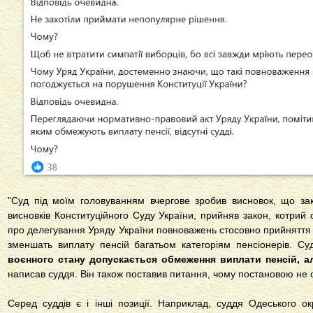
"Суд під моїм головуванням вчергове зробив висновок, що за
висновків Конституційного Суду України, прийняв закон, котрий 
про делегування Уряду України повноважень стосовно прийняття 
зменшать виплату пенсій багатьом категоріям пенсіонерів. С
воєнного стану допускається обмеження виплати пенсій, ал
написав суддя. Він також поставив питання, чому постановою не 
Серед суддів є і інші позиції. Наприклад, суддя Одеського ок