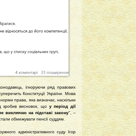
конодавець, ігноруючи ряд правових
суперечить Конституції України. Мова
норми права, яка визначає, наскільки
уд зробив висновок, що
у період дії
е виключно на підставі закону
", –
стали обмежувати пенсії суддям.
ружного адміністративного суду Ігор