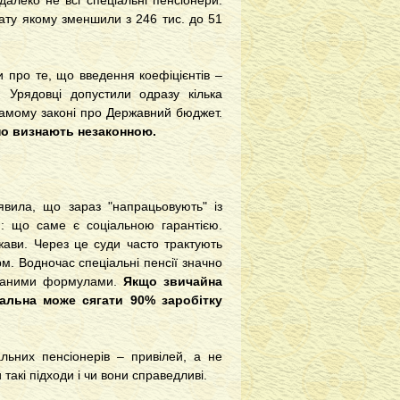
алеко не всі спеціальні пенсіонери.
ату якому зменшили з 246 тис. до 51
и про те, що введення коефіцієнтів –
. Урядовці допустили одразу кілька
самому законі про Державний бюджет.
но визнають незаконною.
явила, що зараз "напрацьовують" із
я: що саме є соціальною гарантією.
жави. Через це суди часто трактують
м. Водночас спеціальні пенсії значно
йованими формулами.
Якщо звичайна
іальна може сягати 90% заробітку
льних пенсіонерів – привілей, а не
 такі підходи і чи вони справедливі.