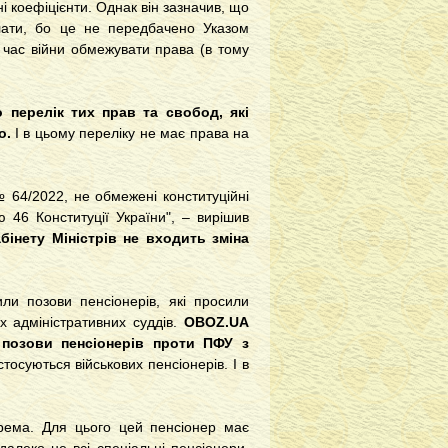
і коефіцієнти. Однак він зазначив, що
плати, бо це не передбачено Указом
 час війни обмежувати права (в тому
о перелік тих прав та свобод, які
о.
І в цьому переліку не має права на
№ 64/2022, не обмежені конституційні
 46 Конституції України", – вирішив
бінету Міністрів не входить зміна
ли позови пенсіонерів, які просили
іх адміністративних суддів.
OBOZ.UA
 позови пенсіонерів проти ПФУ з
тосуються військових пенсіонерів. І в
рема. Для цього цей пенсіонер має