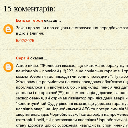
15 коментарів:
Батько героя
сказав...
Закон про зміни про соціальне страхування передбачає зас
в дію з 1липня.
5/02/2025
Сергій
сказав...
Автор пише: "Жолнович вважає, що система перерахунку п
пенсіонерів – привілей (!!!)???, а не соціальна гарантія. І 
можна зберегти такі підходи і чи вони справедливі". Тут аб
Жолнович не розуміється на своїх посадових обов'язках (щ
проглядалося в її виступах), бо , наприклад, пенсія ліквід
держави і не привілей(!!!), це компенсація держави, за нан
захворювання, які отримав ліквідатор при ліквідації аварії 
"Конституційний Суд у рішенні вказав, що держава гарантув
наслідків аварії на Чорнобильській АЕС та потерпілим від
хворим внаслідок Чорнобильської катастрофи на променев
категорії 1 осіб, які постраждали внаслідок Чорнобильсько
стану здоров’я цих осіб, зокрема інвалідність, спричинену у