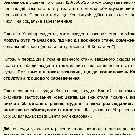
Завальнюк в рішенні по справі 420/5586/25 також скасував пенсійн
під час дії воєнного стану взагалі не можна обмежувати ви
президента. Справа в тому, що Конституція дійсно дозволяє під
числі і на соціальне забезпечення).
Однак в Указі президента, яким введено воєнний стан,
є чітк
можуть бути тимчасово, під час дії воєнного стану, обмежен
соціальний захист (воно гарантуються ст 46 Конституції).
"Отже, у період дії в Україні воєнного стану, введеного Указом 
права і свободи людини і громадянина, які встановлені статтею
суддя. При тому
він також зазначив, що до повноважень Ка
структури грошового забезпечення.
Однак зрештою і суддя Завальнюк, і суддя Брегей задовільни
скасувати застосування коефіцієнтів. Це вже стала практика вс
вивчив 50 останніх рішень суддів, в яких розглядались
вимогою не обмежувати їх виплати.
Що цікаво, всі 50 рішень с
усіх 50 випадках коефіцієнти були скасовані.
Дійсно, суди ухвалюють рішення щодо кожного пенсіонера ок