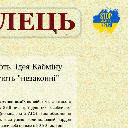
ють: ідея Кабміну
ують "незаконні"
еження своїх пенсій
, які в січні цього
 23,6 тис. грн для тих "особливих"
ї (починаючи з АТО). Такі обмеження
или ситуацію, коли колишній нардеп
вили собі пенсію в 80-90 тис. грн.