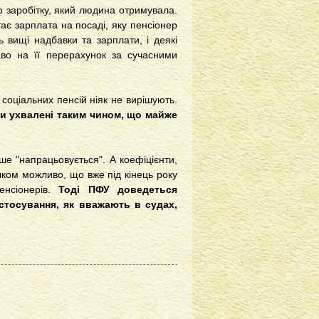
о заробітку, який людина отримувала.
ає зарплата на посаді, яку пенсіонер
 вищі надбавки та зарплати, і деякі
аво на її перерахунок за сучасними
соціальних пенсій ніяк не вирішують.
ни ухвалені таким чином, що майже
е "напрацьовується". А коефіцієнти,
лком можливо, що вже під кінець року
енсіонерів.
Тоді ПФУ доведеться
астосування, як вважають в судах,