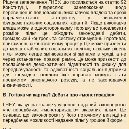
Рішуче заперечення ГНЕУ, що посилається на статтю 92
Конституції
, підкреслює занепокоєння щодо
перевищення повноважень виконавчою владою та ерозії
парламентського авторитету у визначенні
фундаментальних соціальних гарантій. Якщо виконавча
влада може в односторонньому порядку встановлювати
розміри пільг, це обходить законодавчі дебати,
громадський контроль та систему стримувань і противаг,
притаманні законотворчому процесу. Це може призвести
до менш стабільних соціальних політик, оскільки рівень
пільг може легше змінюватися зі змінами в уряді, а не
через встановлені правові рамки. Це може призвести до
послаблення демократичної підзвітності та ризику для
передбачуваності та адекватності соціальної підтримки
для громадян, оскільки їхні «права» можуть стати
предметом виконавчого розсуду, а не законодавчої
визначеності.
В. Готівка чи картка? Дебати про «монетизацію»
ГНЕУ вказує на значне упущення: поданий законопроєкт
«не передбачає «монетаризацію» вказаних пільг».
Це
означає, що законопроєкт у його поточному вигляді не
передбачає можливості надання пільг у грошовій формі.