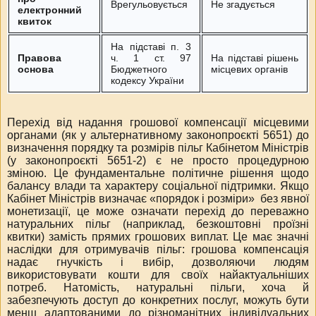
Врегульовується
Не згадується
електронний
квиток
На підставі п. 3
Правова
ч. 1 ст. 97
На підставі рішень
основа
Бюджетного
місцевих органів
кодексу України
Перехід від надання грошової компенсації місцевими
органами (як у альтернативному законопроєкті 5651) до
визначення порядку та розмірів пільг Кабінетом Міністрів
(у законопроєкті 5651-2) є не просто процедурною
зміною. Це фундаментальне політичне рішення щодо
балансу влади та характеру соціальної підтримки. Якщо
Кабінет Міністрів визначає «порядок і розміри»
без явної
монетизації, це може означати перехід до переважно
натуральних пільг (наприклад, безкоштовні проїзні
квитки) замість прямих грошових виплат. Це має значні
наслідки для отримувачів пільг: грошова компенсація
надає гнучкість і вибір, дозволяючи людям
використовувати кошти для своїх найактуальніших
потреб. Натомість, натуральні пільги, хоча й
забезпечують доступ до конкретних послуг, можуть бути
менш адаптованими до різноманітних індивідуальних