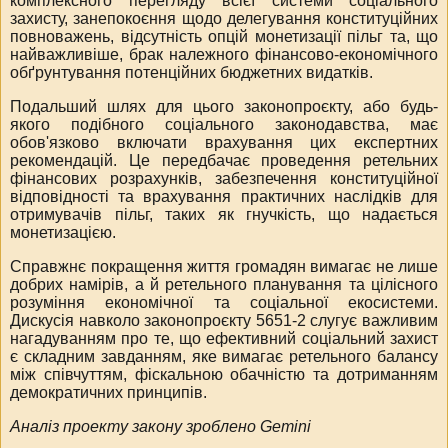
комплексного перегляду всієї системи соціального
захисту, занепокоєння щодо делегування конституційних
повноважень, відсутність опцій монетизації пільг та, що
найважливіше, брак належного фінансово-економічного
обґрунтування потенційних бюджетних видатків.
Подальший шлях для цього законопроєкту, або будь-
якого подібного соціального законодавства, має
обов'язково включати врахування цих експертних
рекомендацій. Це передбачає проведення ретельних
фінансових розрахунків, забезпечення конституційної
відповідності та врахування практичних наслідків для
отримувачів пільг, таких як гнучкість, що надається
монетизацією.
Справжнє покращення життя громадян вимагає не лише
добрих намірів, а й ретельного планування та цілісного
розуміння економічної та соціальної екосистеми.
Дискусія навколо законопроєкту 5651-2 слугує важливим
нагадуванням про те, що ефективний соціальний захист
є складним завданням, яке вимагає ретельного балансу
між співчуттям, фіскальною обачністю та дотриманням
демократичних принципів.
Аналіз проекту закону зроблено Gemini