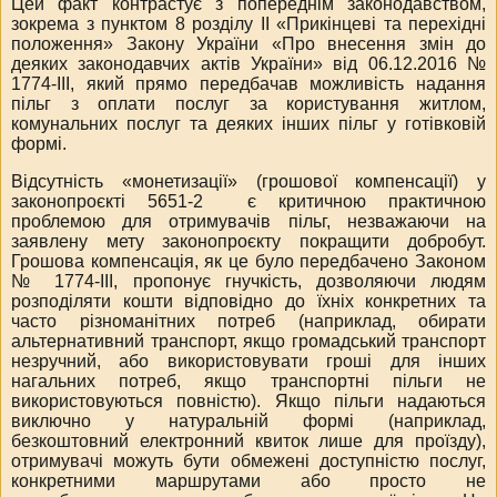
Цей факт контрастує з попереднім законодавством,
зокрема з пунктом 8 розділу ІІ «Прикінцеві та перехідні
положення» Закону України «Про внесення змін до
деяких законодавчих актів України» від 06.12.2016 №
1774-III, який прямо передбачав можливість надання
пільг з оплати послуг за користування житлом,
комунальних послуг та деяких інших пільг у готівковій
формі.
Відсутність «монетизації» (грошової компенсації) у
законопроєкті 5651-2
є критичною практичною
проблемою для отримувачів пільг, незважаючи на
заявлену мету законопроєкту покращити добробут.
Грошова компенсація, як це було передбачено Законом
№ 1774-III, пропонує гнучкість, дозволяючи людям
розподіляти кошти відповідно до їхніх конкретних та
часто різноманітних потреб (наприклад, обирати
альтернативний транспорт, якщо громадський транспорт
незручний, або використовувати гроші для інших
нагальних потреб, якщо транспортні пільги не
використовуються повністю). Якщо пільги надаються
виключно у натуральній формі (наприклад,
безкоштовний електронний квиток лише для проїзду),
отримувачі можуть бути обмежені доступністю послуг,
конкретними маршрутами або просто не