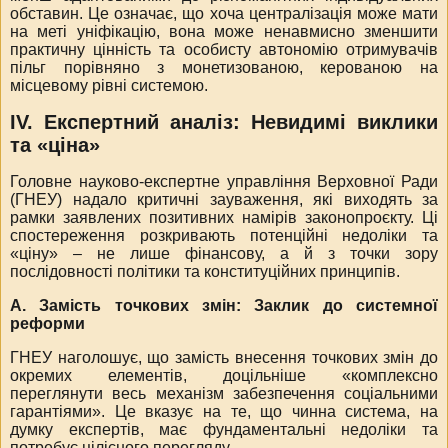
обставин. Це означає, що хоча централізація може мати
на меті уніфікацію, вона може ненавмисно зменшити
практичну цінність та особисту автономію отримувачів
пільг порівняно з монетизованою, керованою на
місцевому рівні системою.
ІV. Експертний аналіз: Невидимі виклики
та «ціна»
Головне науково-експертне управління Верховної Ради
(ГНЕУ) надало критичні зауваження, які виходять за
рамки заявлених позитивних намірів законопроєкту. Ці
спостереження розкривають потенційні недоліки та
«ціну» – не лише фінансову, а й з точки зору
послідовності політики та конституційних принципів.
А. Замість точкових змін: Заклик до системної
реформи
ГНЕУ наголошує, що замість внесення точкових змін до
окремих елементів, доцільніше «комплексно
переглянути весь механізм забезпечення соціальними
гарантіями».
Це вказує на те, що чинна система, на
думку експертів, має фундаментальні недоліки та
потребує цілісного перегляду.