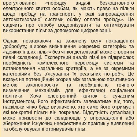
врегулювання «порядку видачі безкоштовного
електронного квитка особам, які мають право на пільги
щодо проїзду на транспорті, у разі запровадження
автоматизованої системи обліку оплати проїзду».
Це
свідчить про спробу модернізувати та оптимізувати
використання пільг за допомогою цифровізації.
Однак, незважаючи на заявлену мету покращення
добробуту, широке визначення «окремих категорій» та
«деяких інших пільг» без чіткої деталізації може створити
певні складнощі. Експертний аналіз пізніше підкреслює
необхідність комплексного перегляду системи та
встановлення «загальних критеріїв, а не за окремими
категоріями без з'ясування їх реальних потреб».
Це
вказує на потенційний розрив між загальною позитивною
метою законопроєкту та необхідністю точного
визначення механізмів для ефективної соціальної
політики. Хоча електронний квиток є сучасним
інструментом, його ефективність залежатиме від того,
наскільки чітко буде визначено, хто саме його отримує і
які конкретні пільги він покриває. Відсутність деталізації
може призвести до складнощів у впровадженні або
збереження існуючих неефективних практик у виявленні
та обслуговуванні отримувачів пільг.