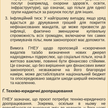
послуг (наприклад, охорони здоров'я, освіти,
інфраструктури), що означає, що пільги для однієї
групи надаються за рахунок послуг для інших.
Інфляційний тиск: У найгіршому випадку, якщо уряд
вдасться до друкування грошей для покриття
нефінансованих мандатів, це може призвести до
інфляції, фактично зменшуючи купівельну
спроможність всіх громадян, включаючи тих самих
отримувачів пільг, яким законопроєкт має допомогти.
Вимога ГНЕУ щодо пропозицій «скорочення
видатків та/або визначення нових джерел
надходжень» підкреслює, що соціальні пільги, хоча й
життєво важливі, повинні бути фінансово стійкими.
Це означає, що без вирішення цих фінансових вимог
законопроєкт, незважаючи на його благородні
наміри, може дестабілізувати національний бюджет
та опосередковано завдати шкоди ширшій економіці
та населенню.
Ґ. Техніко-юридичні доопрацювання
ГНЕУ зазначає, що проєкт потребує техніко-юридичного
доопрацювання. Зокрема, оскільки в ньому не
передбачається внесення змін до кодексів, у його назві