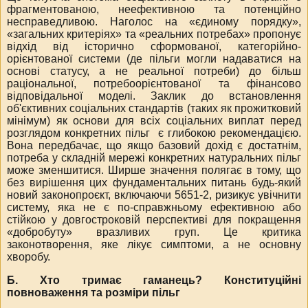
фрагментованою, неефективною та потенційно
несправедливою. Наголос на «єдиному порядку»,
«загальних критеріях» та «реальних потребах» пропонує
відхід від історично сформованої, категорійно-
орієнтованої системи (де пільги могли надаватися на
основі статусу, а не реальної потреби) до більш
раціональної, потребоорієнтованої та фінансово
відповідальної моделі. Заклик до встановлення
об'єктивних соціальних стандартів (таких як прожитковий
мінімум) як основи для всіх соціальних виплат перед
розглядом конкретних пільг
є глибокою рекомендацією.
Вона передбачає, що якщо базовий дохід є достатнім,
потреба у складній мережі конкретних натуральних пільг
може зменшитися. Ширше значення полягає в тому, що
без вирішення цих фундаментальних питань будь-який
новий законопроєкт, включаючи 5651-2, ризикує увічнити
систему, яка не є по-справжньому ефективною або
стійкою у довгостроковій перспективі для покращення
«добробуту» вразливих груп. Це критика
законотворення, яке лікує симптоми, а не основну
хворобу.
Б. Хто тримає гаманець? Конституційні
повноваження та розміри пільг