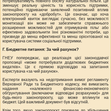
потребуватимуть повного обсягу натуральної пільги. Це
зменшує реальну цінність та корисність підтримки,
потенційно підриваючи заявлений позитивний вплив
законопроєкту на «добробут». Це означає, що хоча
електронний квиток виглядає сучасно, без можливості
монетизації він може не забезпечити справжнього
розширення можливостей для отримувачів пільг або
ефективно задовольнити їхні різноманітні потреби, що
призведе до менш ефективної та менш орієнтованої на
користувача системи соціальної підтримки.
Г. Бюджетне питання: За чий рахунок?
ГНЕУ попереджає, що реалізація цієї законодавчої
пропозиції «може потребувати додаткових бюджетних
видатків».
Це є прямою відповіддю на запитання
користувача «за чий рахунок».
Експерти вказують на недотримання вимог регламенту
Верховної Ради та Бюджетного кодексу, які вимагають
надання «належного фінансово-економічного
обґрунтування (включаючи відповідні розрахунки)» для
будь-якого законопроєкту, що може вплинути на
бюджет.
Цей важливий документ був відсутній.
Крім того, якщо законопроєкт призведе до збільшення