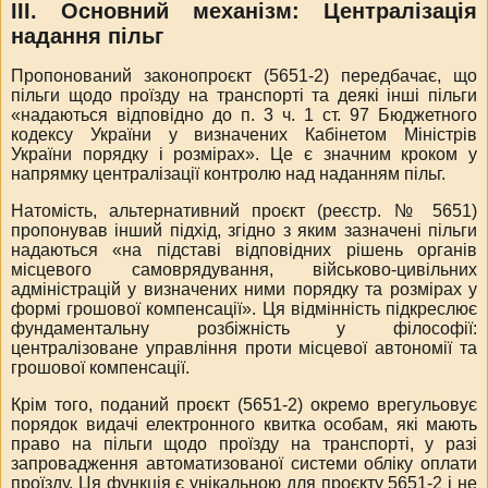
ІІІ. Основний механізм: Централізація
надання пільг
Пропонований законопроєкт (5651-2) передбачає, що
пільги щодо проїзду на транспорті та деякі інші пільги
«надаються відповідно до п. 3 ч. 1 ст. 97 Бюджетного
кодексу України у визначених Кабінетом Міністрів
України порядку і розмірах».
Це є значним кроком у
напрямку централізації контролю над наданням пільг.
Натомість, альтернативний проєкт (реєстр. № 5651)
пропонував інший підхід, згідно з яким зазначені пільги
надаються «на підставі відповідних рішень органів
місцевого самоврядування, військово-цивільних
адміністрацій у визначених ними порядку та розмірах у
формі грошової компенсації».
Ця відмінність підкреслює
фундаментальну розбіжність у філософії:
централізоване управління проти місцевої автономії та
грошової компенсації.
Крім того, поданий проєкт (5651-2) окремо врегульовує
порядок видачі електронного квитка особам, які мають
право на пільги щодо проїзду на транспорті, у разі
запровадження автоматизованої системи обліку оплати
проїзду.
Ця функція є унікальною для проєкту 5651-2 і не