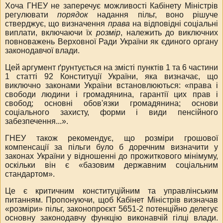
Хоча ГНЕУ не заперечує можливості Кабінету Міністрів
регулювати
порядок
надання пільг, воно рішуче
стверджує, що визначення
права
на відповідні соціальні
виплати, включаючи їх
розмір
, належить до виключних
повноважень Верховної Ради України як єдиного органу
законодавчої влади.
Цей аргумент ґрунтується на змісті пунктів 1 та 6 частини
1 статті 92 Конституції України, яка визначає, що
виключно законами України встановлюються: «права і
свободи людини і громадянина, гарантії цих прав і
свобод; основні обов'язки громадянина; основи
соціального захисту, форми і види пенсійного
забезпечення...».
ГНЕУ також рекомендує, що розміри грошової
компенсації за пільги було б доречним визначити у
законах України у відношенні до прожиткового мінімуму,
оскільки він є «базовим державним соціальним
стандартом».
Це є критичним конституційним та управлінським
питанням. Пропонуючи, щоб Кабінет Міністрів визначав
«розміри» пільг
, законопроєкт 5651-2 потенційно делегує
основну законодавчу функцію виконавчій гілці влади.