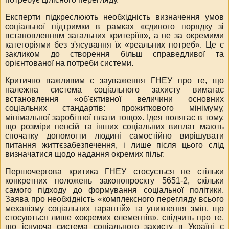
Експерти підкреслюють необхідність визначення умов
соціальної підтримки в рамках «єдиного порядку зі
встановленням загальних критеріїв», а не за окремими
категоріями без з'ясування їх «реальних потреб».
Це є
закликом до створення більш справедливої та
орієнтованої на потреби системи.
Критично важливим є зауваження ГНЕУ про те, що
належна система соціального захисту вимагає
встановлення «об'єктивної величини основних
соціальних стандартів: прожиткового мінімуму,
мінімальної заробітної плати тощо».
Ідея полягає в тому,
що розміри пенсій та інших соціальних виплат мають
спочатку допомогти людині самостійно вирішувати
питання життєзабезпечення, і лише після цього слід
визначатися щодо надання окремих пільг.
Першочергова критика ГНЕУ стосується не стільки
конкретних положень законопроєкту 5651-2, скільки
самого підходу до формування соціальної політики.
Заява про необхідність «комплексного перегляду всього
механізму соціальних гарантій» та уникнення змін, що
стосуються лише «окремих елементів», свідчить про те,
що існуюча система соціального захисту в Україні є