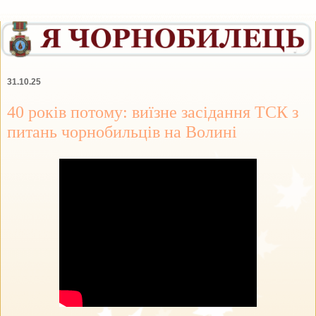
31.10.25
40 років потому: виїзне засідання ТСК з
питань чорнобильців на Волині