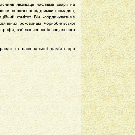
иків ліквідації наслідків аварії на
лення державної підтримки громадян,
аційний комітет. Він координуватиме
исвячених роковинам Чорнобильської
строфи, забезпеченню їх соціального
равди та національної пам’яті про