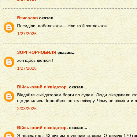
Вячеслав
сказав...
Посиділи, побалакали--- сіли та й заплакали.
1/27/2026
ЗОРІ ЧОРНОБИЛЯ
сказав...
хоч щось діється !
1/27/2026
Військовий ліквідатор.
сказав...
Віддайте ліквідаторам борги по судам. Люди ліквідували ка
що дивились Чорнобиль по телевізору. Чому не відмінити лж
2/03/2026
Військовий ліквідатор.
сказав...
Я ліквідатор з 43 річним трудовим стажем. Отримую 170 гр