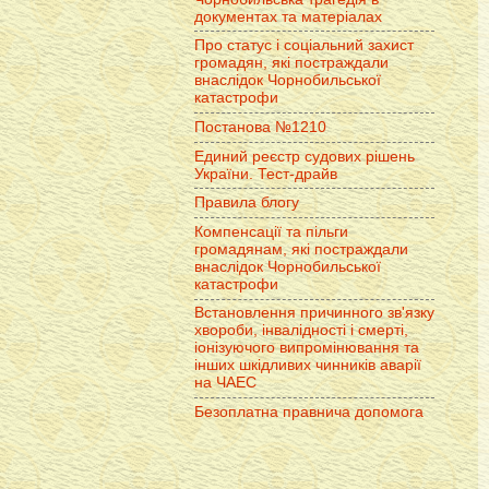
документах та матеріалах
Про статус і соціальний захист
громадян, які постраждали
внаслідок Чорнобильської
катастрофи
Постанова №1210
Единий реєстр судових рішень
України. Тест-драйв
Правила блогу
Компенсації та пільги
громадянам, які постраждали
внаслідок Чорнобильської
катастрофи
Встановлення причинного зв'язку
хвороби, інвалідності і смерті,
іонізуючого випромінювання та
інших шкідливих чинників аварії
на ЧАЕС
Безоплатна правнича допомога