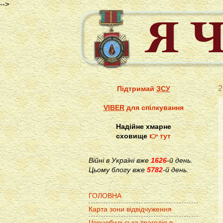
-->
2
Підтримай
ЗСУ
VIBER
для спілкування
Надійне хмарне
сховище
👉 тут
Війні в Україні вже
1626
-й день.
Цьому блогу вже
5782
-й день.
ГОЛОВНА
Карта зони відвідчуження
Чорнобильська трагедія в