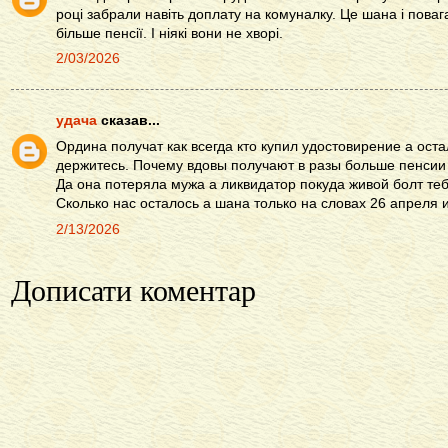
році забрали навіть доплату на комуналку. Це шана і повага
більше пенсії. І ніякі вони не хворі.
2/03/2026
удача
сказав...
Ордина получат как всегда кто купил удостовирение а ост
держитесь. Почему вдовы получают в разы больше пенсии 
Да она потеряла мужа а ликвидатор покуда живой болт те
Сколько нас осталось а шана только на словах 26 апреля и
2/13/2026
Дописати коментар