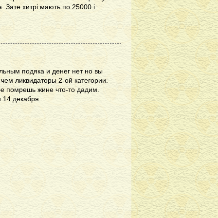
. Зате хитрі мають по 25000 і
альным подяка и денег нет но вы
чем ликвидаторы 2-ой категории.
бе помрешь жине что-то дадим.
 14 декабря .