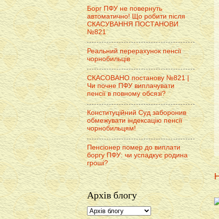
Борг ПФУ не повернуть
автоматично! Що робити після
СКАСУВАННЯ ПОСТАНОВИ
№821
Реальний перерахунок пенсії
чорнобильців
СКАСОВАНО постанову №821 |
Чи почне ПФУ виплачувати
пенсії в повному обсязі?
Конституційний Суд заборонив
обмежувати індексацію пенсії
чорнобильцям!
Пенсіонер помер до виплати
боргу ПФУ: чи успадкує родина
гроші?
Н
Архів блогу