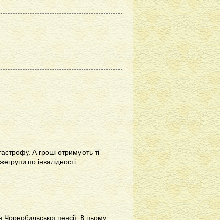
тастрофу. А гроші отримують ті
егрупи по інвалідності.
н Чорнобильської пенсії. В цьому