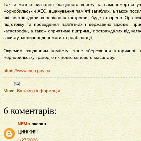
Так, з метою визнання безцінного внеску та самопожертви учасн
Чорнобильській АЕС, вшанування пам’яті загиблих, а також поси
які постраждали внаслідок катастрофи, буде створено Організ
підготовку та проведення пам’ятних і державних заходів, пр
катастрофи, а також сприятиме підтримці постраждалих від ката
захисту, медичної допомоги та реабілітації.
Окремим завданням комітету стане збереження історичної п
Чорнобильську трагедію як подію світового масштабу.
https://www.msp.gov.ua
Мітки:
Важлива інформація
6 коментарів:
NEMo
сказав...
ЦИНІКИ!!!
1/27/2026