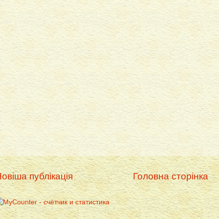
овіша публікація
Головна сторінка