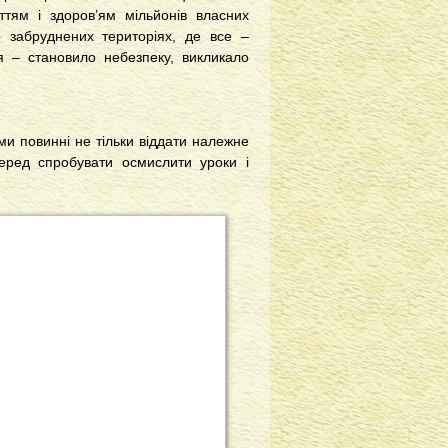
ттям і здоров’ям мільйонів власних
о забруднених територіях, де все –
я – становило небезпеку, викликало
, ми повинні не тільки віддати належне
еред спробувати осмислити уроки і