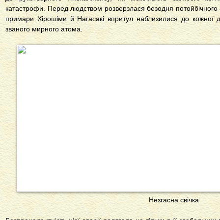
катастрофи. Перед людством розверзлася безодня потойбічного а
примари Хірошіми й Нагасакі впритул наблизилися до кожної д
званого мирного атома.
Незгасна свічка