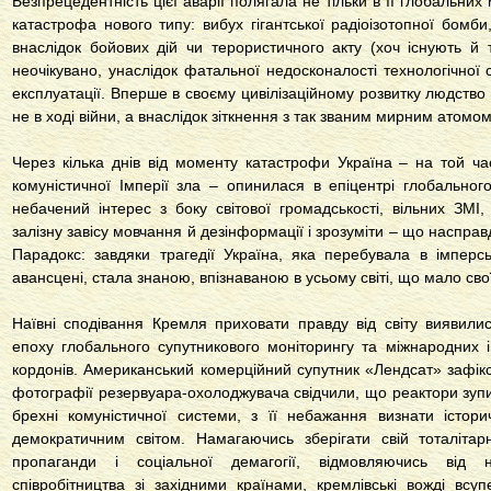
Безпрецедентність цієї аварії полягала не тільки в її глобальни
катастрофа нового типу: вибух гігантської радіоізотопної бомб
внаслідок бойових дій чи терористичного акту (хоч існують й т
неочікувано, унаслідок фатальної недосконалості технологічної
експлуатації. Вперше в своєму цивілізаційному розвитку людство
не в ході війни, а внаслідок зіткнення з так званим мирним атомом
Через кілька днів від моменту катастрофи Україна – на той ча
комуністичної Імперії зла – опинилася в епіцентрі глобально
небачений інтерес з боку світової громадськості, вільних ЗМІ
залізну завісу мовчання й дезінформації і зрозуміти – що наспра
Парадокс: завдяки трагедії Україна, яка перебувала в імперськ
авансцені, стала знаною, впізнаваною в усьому світі, що мало свої
Наївні сподівання Кремля приховати правду від світу виявил
епоху глобального супутникового моніторингу та міжнародних 
кордонів. Американський комерційний супутник «Лендсат» зафіксув
фотографії резервуара-охолоджувача свідчили, що реактори зупи
брехні комуністичної системи, з її небажання визнати істор
демократичним світом. Намагаючись зберігати свій тоталіта
пропаганди і соціальної демагогії, відмовляючись від на
співробітництва зі західними країнами, кремлівські вожді всу