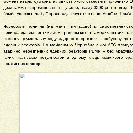
момент аварії, сумарна активність якого становить приблизно 1
дози гамма-випромінювання – у середньому 3300 рентген/год! То
бомба уповільненої дії продовжує існувати в серці України. Пам’я
Чорнобиль покінчив (на жаль, тимчасово) із самовпевненістю
невиправданим оптимізмом радянських і американських фізик
людству тріумфальну ходу ядерної енергетики – побудову до п
ядерних реакторів. На майданчику Чорнобильської АЕС планув
аварійно небезпечних ядерних реакторів РБМК – без урахуван
таких гігантських потужностей в одному місці, можливого б
негативних факторів.