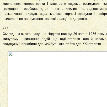
мислення», «перестройки і гласності» свідомо ризикували жи
громадян – особливо дітей, – які опинилися на радіоактивн
навколишня природа, вода, молоко, харчові продукти і повітр
психологічне напруження, панічні реакції та депресію.
* * *
Сьогодні, з висоти часу, що відділяє нас від 26 квітня 1986 року
минулому – вивченню подій, що тоді сталися, але й насамп
спадщину Чорнобиля для майбутнього, тобто для ХХІ століття.