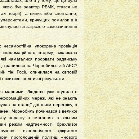
х масштабах, але й у тому, що це була
и, якою був реактор РБМК, стався не
акі теорії), а виник ніби спонтанно,
 суперсистеми, кричущих помилок в її
 зіткнулося зі загрозою самознищення
.
с несамостійна, упокорена провінція
го інформаційного шторму, викликала
, які намагалися прорвати радянську
вді трапилося на Чорнобильській АЕС?
ій тіні Росії, опинилася на світовій
 позитивні політичні результати.
ися марними. Людство уже ступило в
інформаційних мереж, які не знають
ав на станції дві точки перегріву, а
нені. Чорнобиль починався з великої
ичну поразку в змаганнях з вільним
рний режим надтаємності, брехливої
уково- технологічного відкритого
переч проголошеній політиці «нового