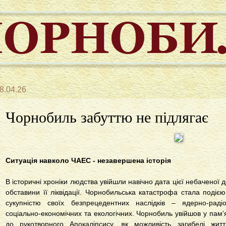
8.04.26
Чорнобиль забуттю не підлягає
Ситуація навколо ЧАЕС - незавершена історія
В історичні хроніки людства увійшли навічно дата цієї небаченої 
обставини її ліквідації. Чорнобильська катастрофа стала поді
сукупністю своїх безпрецедентних наслідків – ядерно-радіо
соціально-економічних та екологічних. Чорнобиль увійшов у пам
до рукотворного Апокаліпсису, як можливість загибелі жит