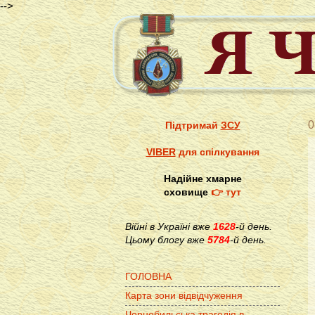
-->
0
Підтримай
ЗСУ
VIBER
для спілкування
Надійне хмарне
сховище
👉 тут
Війні в Україні вже
1628
-й день.
Цьому блогу вже
5784
-й день.
ГОЛОВНА
Карта зони відвідчуження
Чорнобильська трагедія в