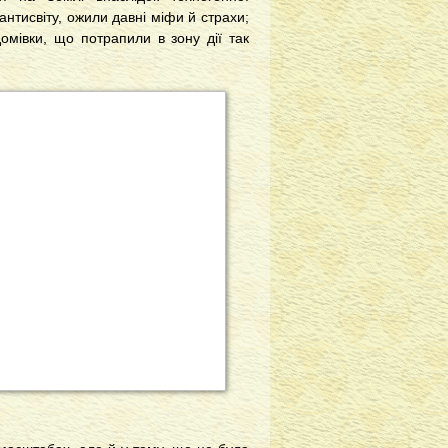
нтисвіту, ожили давні міфи й страхи;
омівки, що потрапили в зону дії так