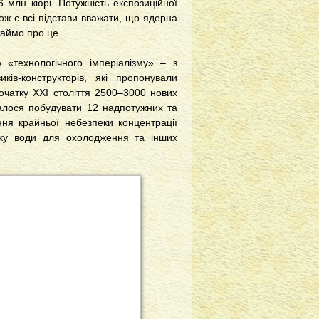
6 млн кюрі. Потужність експозиційної
ж є всі підстави вважати, що ядерна
таймо про це.
 «технологічного імперіалізму» – з
ів-конструкторів, які пропонували
очатку ХХІ століття 2500–3000 нових
алося побудувати 12 надпотужних та
ня крайньої небезпеки концентрації
раку води для охолодження та інших