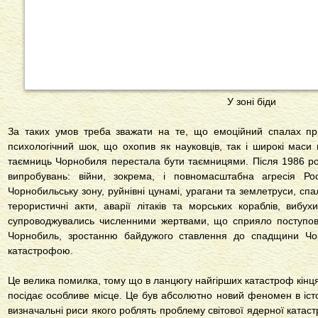
У зоні біди
За таких умов треба зважати на те, що емоційний спалах пр
психологічний шок, що охопив як науковців, так і широкі маси
таємниць Чорнобиля перестала бути таємницями. Після 1986 року
випробувань: війни, зокрема, і повномасштабна агресія Ро
Чорнобильську зону, руйнівні цунамі, урагани та землетруси, сп
терористичні акти, аварії літаків та морських кораблів, вибу
супроводжувались численними жертвами, що сприяло поступов
Чорнобиль, зростанню байдужого ставлення до спадщини Чор
катастрофою.
Це велика помилка, тому що в ланцюгу найгірших катастроф кінця
посідає особливе місце. Це був абсолютно новий феномен в історі
визначальні риси якого роблять проблему світової ядерної катастр