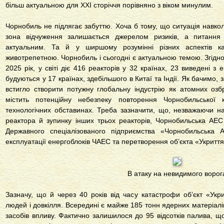
більш актуальною для ХХІ сторіччя порівняно з віком минулим.
Чорнобиль не підлягає забуттю. Хоча б тому, що ситуація навко
зона відчуження залишається джерелом ризиків, а питання у
актуальним. Та й у ширшому розумінні різних аспектів 
животрепетною. Чорнобиль і сьогодні є актуальною темою. Згідн
2025 рік, у світі діє 416 реакторів у 32 країнах, 23 виведені з 
будуються у 17 країнах, здебільшого в Китаї та Індії. Як бачимо,
встигло створити потужну глобальну індустрію як атомних озб
містить потенційну небезпеку повторення Чорнобильської
технологічних обставинах. Треба зазначити, що, незважаючи н
реактора й зупинку інших трьох реакторів, Чорнобильська АЕС 
Державного спеціалізованого підприємства «Чорнобильська 
експлуатації енергоблоків ЧАЕС та перетворення об’єкта «Укриття
В атаку на невидимого ворог
Зазначу, що й через 40 років від часу катастрофи об’єкт «Укри
людей і довкілля. Всередині є майже 185 тонн ядерних матеріалів
засобів впливу. Фактично залишилося до 95 відсотків палива, щ