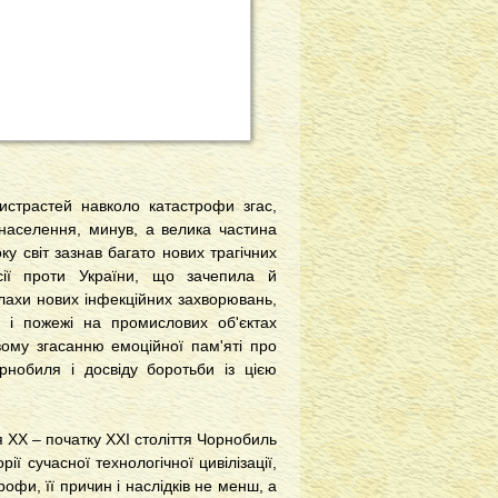
истрастей навколо катастрофи згас,
 населення, минув, а велика частина
 світ зазнав багато нових трагічних
сії проти України, що зачепила й
алахи нових інфекційних захворювань,
хи і пожежі на промислових об'єктах
ому згасанню емоційної пам'яті про
нобиля і досвіду боротьби із цією
 ХХ – початку ХХІ століття Чорнобиль
ї сучасної технологічної цивілізації,
офи, її причин і наслідків не менш, а