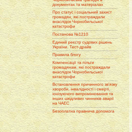
документах та матеріалах
Про статус і соціальний захист
громадян, які постраждали
внаслідок Чорнобильської
катастрофи
Постанова №1210
Единий реєстр судових рішень
України. Тест-драйв
Правила блогу
Компенсації та пільги
громадянам, які постраждали
внаслідок Чорнобильської
катастрофи
Встановлення причинного зв'язку
хвороби, інвалідності і смерті,
іонізуючого випромінювання та
інших шкідливих чинників аварії
на ЧАЕС
Безоплатна правнича допомога