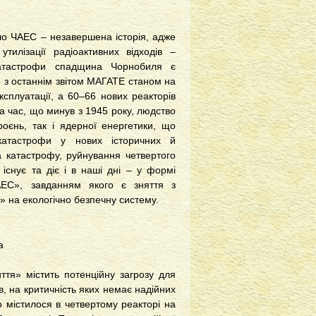
ло ЧАЕС – незавершена історія, адже
тилізації радіоактивних відходів –
катастрофи спадщина Чорнобиля є
о з останнім звітом МАГАТЕ станом на
експлуатації, а 60–66 нових реакторів
 за час, що минув з 1945 року, людство
роєнь, так і ядерної енергетики, що
 катастрофи у нових історичних й
а катастрофу, руйнування четвертого
існує та діє і в наші дні – у формі
АЕС», завданням якого є зняття з
» на екологічно безпечну систему.
а
ття» містить потенційну загрозу для
, на критичність яких немає надійних
о містилося в четвертому реакторі на