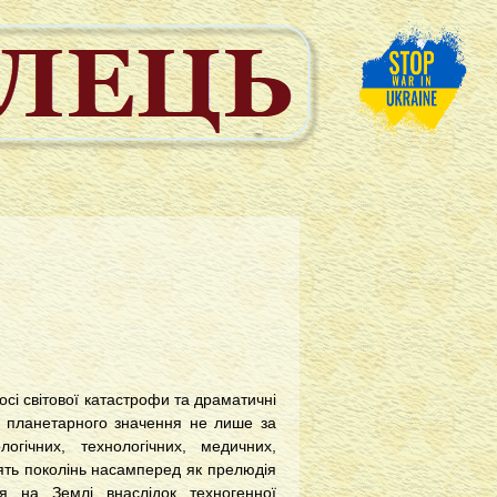
досі світової катастрофи та драматичні
єю планетарного значення не лише за
логічних, технологічних, медичних,
’ять поколінь насамперед як прелюдія
тя на Землі внаслідок техногенної