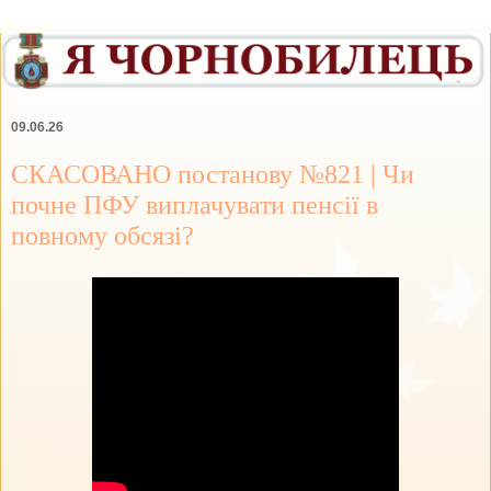
09.06.26
СКАСОВАНО постанову №821 | Чи
почне ПФУ виплачувати пенсії в
повному обсязі?