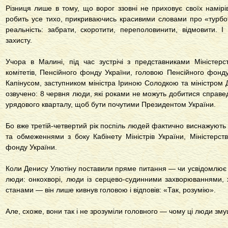
Різниця лише в тому, що ворог ззовні не приховує своїх намірів
робить усе тихо, прикриваючись красивими словами про «турб
реальність: забрати, скоротити, переполовинити, відмовити. 
захисту.
Учора в Малині, під час зустрічі з представниками Міністерс
комітетів, Пенсійного фонду України, головою Пенсійного фон
Капінусом, заступником міністра Іриною Солодкою та міністром 
озвучено: 8 червня люди, які роками не можуть добитися справедл
урядового кварталу, щоб бути почутими Президентом України.
Бо вже третій-четвертий рік поспіль людей фактично виснажуют
та обмеженнями з боку Кабінету Міністрів України, Міністерств
фонду України.
Коли Денису Улютіну поставили пряме питання — чи усвідомлює в
люди: онкохворі, люди із серцево-судинними захворюваннями, 
станами — він лише кивнув головою і відповів: «Так, розумію».
Але, схоже, вони так і не зрозуміли головного — чому ці люди зму