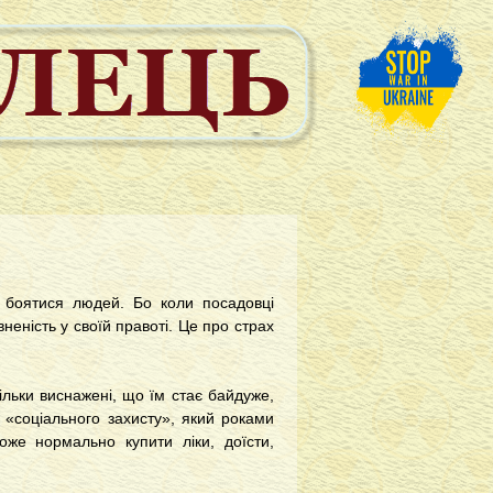
а боятися людей. Бо коли посадовці
неність у своїй правоті. Це про страх
ільки виснажені, що їм стає байдуже,
 «соціального захисту», який роками
е нормально купити ліки, доїсти,