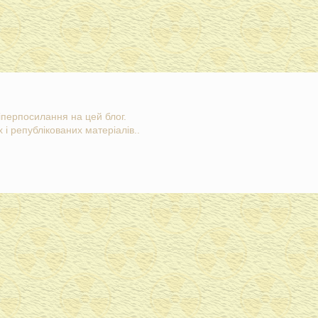
гіперпосилання на цей блог.
 і републікованих матеріалів..