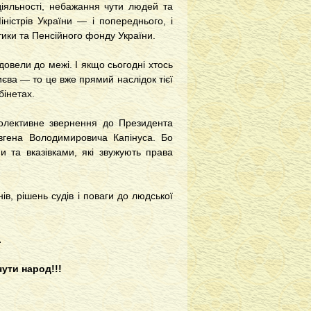
діяльності, небажання чути людей та
ністрів України — і попереднього, і
тики та Пенсійного фонду України.
 довели до межі. І якщо сьогодні хтось
єва — то це вже прямий наслідок тієї
бінетах.
колективне звернення до Президента
вгена Володимировича Капінуса. Бо
 та вказівками, які звужують права
, рішень судів і поваги до людської
.
ути народ!!!