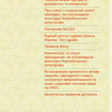
документах та матеріалах
Про статус і соціальний захист
громадян, які постраждали
внаслідок Чорнобильської
катастрофи
Постанова №1210
Единий реєстр судових рішень
України. Тест-драйв
Правила блогу
Компенсації та пільги
громадянам, які постраждали
внаслідок Чорнобильської
катастрофи
Встановлення причинного зв'язку
хвороби, інвалідності і смерті,
іонізуючого випромінювання та
інших шкідливих чинників аварії
на ЧАЕС
Безоплатна правнича допомога