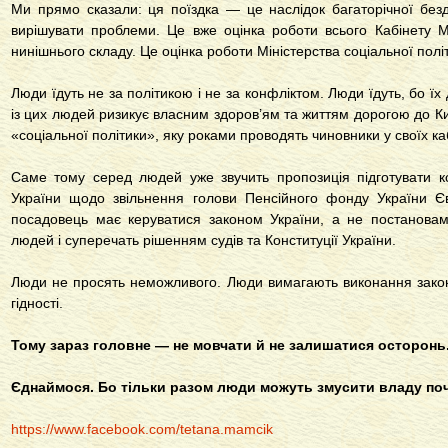
Ми прямо сказали: ця поїздка — це наслідок багаторічної без
вирішувати проблеми. Це вже оцінка роботи всього Кабінету Мі
нинішнього складу. Це оцінка роботи Міністерства соціальної полі
Люди їдуть не за політикою і не за конфліктом. Люди їдуть, бо їх
із цих людей ризикує власним здоров’ям та життям дорогою до Ки
«соціальної політики», яку роками проводять чиновники у своїх ка
Саме тому серед людей уже звучить пропозиція підготувати 
України щодо звільнення голови Пенсійного фонду України Є
посадовець має керуватися законом України, а не постановами
людей і суперечать рішенням судів та Конституції України.
Люди не просять неможливого. Люди вимагають виконання законів
гідності.
Тому зараз головне — не мовчати й не залишатися осторонь
Єднаймося. Бо тільки разом люди можуть змусити владу поч
https://www.facebook.com/tetana.mamcik