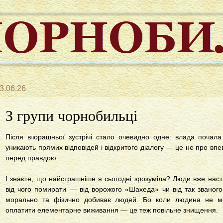
3.06.26
З групи чорнобильці
Після вчорашньої зустрічі стало очевидно одне: влада почал
уникають прямих відповідей і відкритого діалогу — це не про впев
перед правдою.
І знаєте, що найстрашніше я сьогодні зрозуміла? Люди вже наст
від чого помирати — від ворожого «Шахеда» чи від так званого
морально та фізично добиває людей. Бо коли людина не мож
оплатити елементарне виживання — це теж повільне знищення.