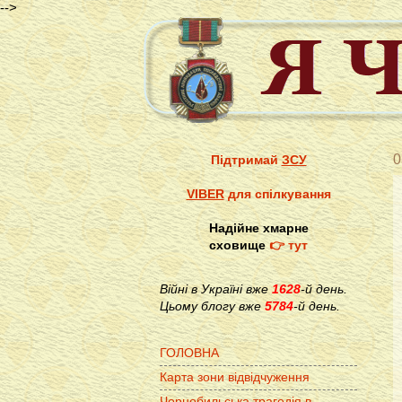
-->
0
Підтримай
ЗСУ
VIBER
для спілкування
Надійне хмарне
сховище
👉 тут
Війні в Україні вже
1628
-й день.
Цьому блогу вже
5784
-й день.
ГОЛОВНА
Карта зони відвідчуження
Чорнобильська трагедія в