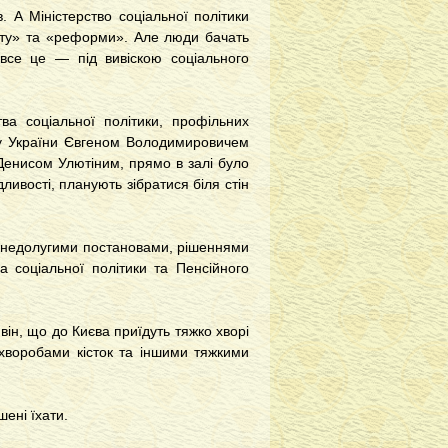
. А Міністерство соціальної політики
оту» та «реформи». Але люди бачать
І все це — під вивіскою соціального
тва соціальної політики, профільних
ду України Євгеном Володимировичем
Денисом Улютіним, прямо в залі було
ивості, планують зібратися біля стін
ь недолугими постановами, рішеннями
а соціальної політики та Пенсійного
ін, що до Києва приїдуть тяжко хворі
хворобами кісток та іншими тяжкими
шені їхати.