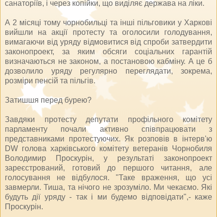
санаторіїв, і через копійки, що виділяє держава на ліки.
А 2 місяці тому чорнобильці та інші пільговики у Харкові
вийшли на акції протесту та оголосили голодування,
вимагаючи від уряду відмовитися від спроби затвердити
законопроект, за яким обсяги соціальних гарантій
визначаються не законом, а постановою кабміну. А це б
дозволило уряду регулярно переглядати, зокрема,
розміри пенсій та пільгів.
Затишшя перед бурею?
Завдяки протесту депутати профільного комітету
парламенту почали активно співпрацювати з
представниками протестуючих. Як розповів в інтерв'ю
DW голова харківського комітету ветеранів Чорнобиля
Володимир Проскурін, у результаті законопроект
зареєстрований, готовий до першого читання, але
голосування не відбулося. "Таке враження, що усі
завмерли. Тиша, та нічого не зрозуміло. Ми чекаємо. Які
будуть дії уряду - так і ми будемо відповідати",- каже
Проскурін.