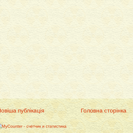
овіша публікація
Головна сторінка