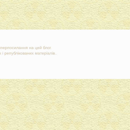
гіперпосилання на цей блог.
 і републікованих матеріалів..