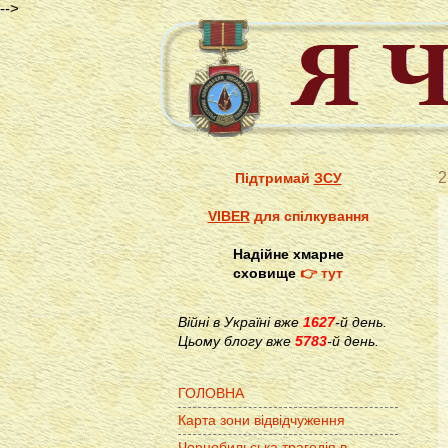
-->
2
Підтримай
ЗСУ
VIBER
для спілкування
Надійне хмарне
сховище
👉 тут
Війні в Україні вже
1627
-й день.
Цьому блогу вже
5783
-й день.
ГОЛОВНА
Карта зони відвідчуження
Чорнобильська трагедія в