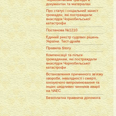
документах та матеріалах
Про статус і соціальний захист
громадян, які постраждали
внаслідок Чорнобильської
катастрофи
Постанова №1210
Единий реєстр судових рішень
України. Тест-драйв
Правила блогу
Компенсації та пільги
громадянам, які постраждали
внаслідок Чорнобильської
катастрофи
Встановлення причинного зв'язку
хвороби, інвалідності і смерті,
іонізуючого випромінювання та
інших шкідливих чинників аварії
на ЧАЕС
Безоплатна правнича допомога