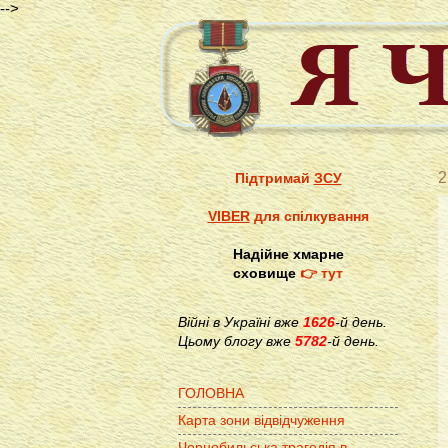
-->
2
Підтримай
ЗСУ
VIBER
для спілкування
Надійне хмарне
сховище
👉 тут
Війні в Україні вже
1626
-й день.
Цьому блогу вже
5782
-й день.
ГОЛОВНА
Карта зони відвідчуження
Чорнобильська трагедія в