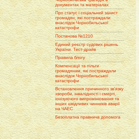
документах та матеріалах
Про статус і соціальний захист
громадян, які постраждали
внаслідок Чорнобильської
катастрофи
Постанова №1210
Единий реєстр судових рішень
України. Тест-драйв
Правила блогу
Компенсації та пільги
громадянам, які постраждали
внаслідок Чорнобильської
катастрофи
Встановлення причинного зв'язку
хвороби, інвалідності і смерті,
іонізуючого випромінювання та
інших шкідливих чинників аварії
на ЧАЕС
Безоплатна правнича допомога