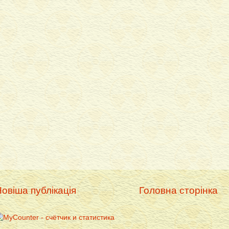
овіша публікація
Головна сторінка