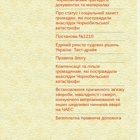
документах та матеріалах
Про статус і соціальний захист
громадян, які постраждали
внаслідок Чорнобильської
катастрофи
Постанова №1210
Единий реєстр судових рішень
України. Тест-драйв
Правила блогу
Компенсації та пільги
громадянам, які постраждали
внаслідок Чорнобильської
катастрофи
Встановлення причинного зв'язку
хвороби, інвалідності і смерті,
іонізуючого випромінювання та
інших шкідливих чинників аварії
на ЧАЕС
Безоплатна правнича допомога