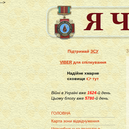
-->
3
Підтримай
ЗСУ
VIBER
для спілкування
Надійне хмарне
сховище
👉 тут
Війні в Україні вже
1624
-й день.
Цьому блогу вже
5780
-й день.
ГОЛОВНА
Карта зони відвідчуження
Чорнобильська трагедія в