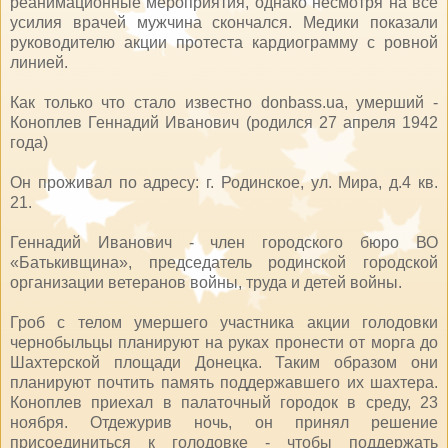
реанимационные мероприятия, однако несмотря на все
усилия врачей мужчина скончался. Медики показали
руководителю акции протеста кардиограмму с ровной
линией.
Как только что стало известно donbass.ua, умерший -
Коноплев Геннадий Иванович (родился 27 апреля 1942
года)
Он проживал по адресу: г. Родинское, ул. Мира, д.4 кв.
21.
Геннадий Иванович - член городского бюро ВО
«Батькивщина», председатель родинской городской
организации ветеранов войны, труда и детей войны.
Гроб с телом умершего участника акции голодовки
чернобыльцы планируют на руках пронести от морга до
Шахтерской площади Донецка. Таким образом они
планируют почтить память поддержавшего их шахтера.
Коноплев приехал в палаточный городок в среду, 23
ноября. Отдежурив ночь, он принял решение
присоединиться к голодовке - чтобы поддержать