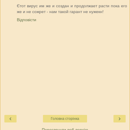
Єтот вирус им же и создан и продолжает расти пока его
же и не сожрет - нам такой гарант не нужекн!
Відповісти
‹
›
Головна сторінка
Переглянути веб-версію