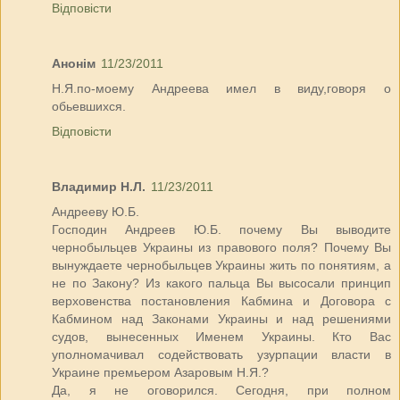
Відповісти
Анонім
11/23/2011
Н.Я.по-моему Андреева имел в виду,говоря о
обьевшихся.
Відповісти
Владимир Н.Л.
11/23/2011
Андрееву Ю.Б.
Господин Андреев Ю.Б. почему Вы выводите
чернобыльцев Украины из правового поля? Почему Вы
вынуждаете чернобыльцев Украины жить по понятиям, а
не по Закону? Из какого пальца Вы высосали принцип
верховенства постановления Кабмина и Договора с
Кабмином над Законами Украины и над решениями
судов, вынесенных Именем Украины. Кто Вас
уполномачивал содействовать узурпации власти в
Украине премьером Азаровым Н.Я.?
Да, я не оговорился. Сегодня, при полном