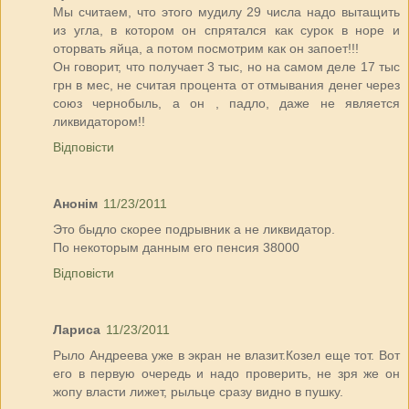
Мы считаем, что этого мудилу 29 числа надо вытащить
из угла, в котором он спрятался как сурок в норе и
оторвать яйца, а потом посмотрим как он запоет!!!
Он говорит, что получает 3 тыс, но на самом деле 17 тыс
грн в мес, не считая процента от отмывания денег через
союз чернобыль, а он , падло, даже не является
ликвидатором!!
Відповісти
Анонім
11/23/2011
Это быдло скорее подрывник а не ликвидатор.
По некоторым данным его пенсия 38000
Відповісти
Лариса
11/23/2011
Рыло Андреева уже в экран не влазит.Козел еще тот. Вот
его в первую очередь и надо проверить, не зря же он
жопу власти лижет, рыльце сразу видно в пушку.