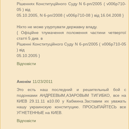
Рішеннях Конституційного Суду N 6-рп/2005 ( v006p710-
05 ) від
05.10.2005, N 6-рп/2008 ( v006p710-08 ) від 16.04.2008 }
Ніхто не може узурпувати державну владу.
{ Офіційне тлумачення положення частини четвертої
статті 5 див. в
Рішенні Конституційного Суду N 6-рп/2005 ( v006p710-05
) від
05.10.2005 }
Відповісти
Анонім
11/23/2011
Это есть наш последний и решительный бой с
подонками АНДРЕЕВЫМ,АЗАРОВЫМ ТИГИБКО, все на
КИЕВ 29.11.11 в10.00 у Кабмина.Заставим их уважать
нашу украинскую конституцию. ПРОСЫПАЙТЕСЬ все
УГНЕТЕННЫЕ на КИЕВ.
Відповісти