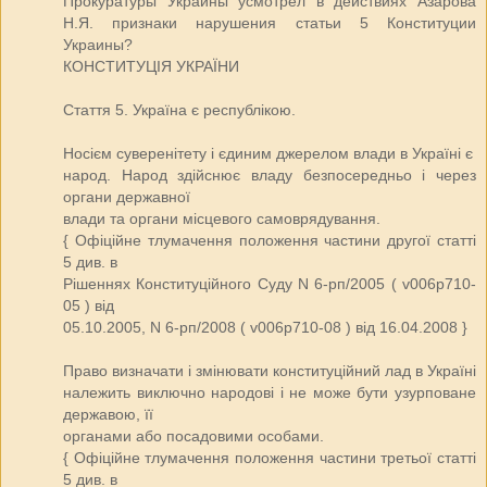
Прокуратуры Украины усмотрел в действиях Азарова
Н.Я. признаки нарушения статьи 5 Конституции
Украины?
КОНСТИТУЦІЯ УКРАЇНИ
Стаття 5. Україна є республікою.
Носієм суверенітету і єдиним джерелом влади в Україні є
народ. Народ здійснює владу безпосередньо і через
органи державної
влади та органи місцевого самоврядування.
{ Офіційне тлумачення положення частини другої статті
5 див. в
Рішеннях Конституційного Суду N 6-рп/2005 ( v006p710-
05 ) від
05.10.2005, N 6-рп/2008 ( v006p710-08 ) від 16.04.2008 }
Право визначати і змінювати конституційний лад в Україні
належить виключно народові і не може бути узурповане
державою, її
органами або посадовими особами.
{ Офіційне тлумачення положення частини третьої статті
5 див. в