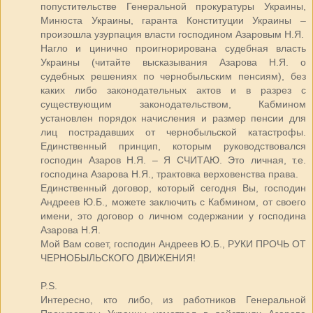
попустительстве Генеральной прокуратуры Украины,
Минюста Украины, гаранта Конституции Украины –
произошла узурпация власти господином Азаровым Н.Я.
Нагло и цинично проигнорирована судебная власть
Украины (читайте высказывания Азарова Н.Я. о
судебных решениях по чернобыльским пенсиям), без
каких либо законодательных актов и в разрез с
существующим законодательством, Кабмином
установлен порядок начисления и размер пенсии для
лиц пострадавших от чернобыльской катастрофы.
Единственный принцип, которым руководствовался
господин Азаров Н.Я. – Я СЧИТАЮ. Это личная, т.е.
господина Азарова Н.Я., трактовка верховенства права.
Единственный договор, который сегодня Вы, господин
Андреев Ю.Б., можете заключить с Кабмином, от своего
имени, это договор о личном содержании у господина
Азарова Н.Я.
Мой Вам совет, господин Андреев Ю.Б., РУКИ ПРОЧЬ ОТ
ЧЕРНОБЫЛЬСКОГО ДВИЖЕНИЯ!
P.S.
Интересно, кто либо, из работников Генеральной