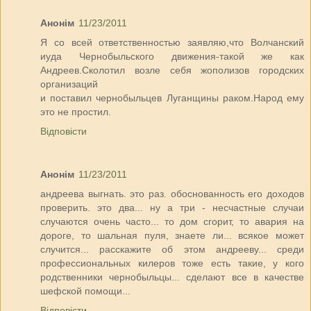
Анонім
11/23/2011
Я со всей ответственностью заявляю,что Волчанский
иуда Чернобыльского движения-такой же как
Андреев.Сколотил возле себя жополизов городских
организаций
и поставил чернобыльцев Луганщины раком.Народ ему
это не простил.
Відповісти
Анонім
11/23/2011
андреева выгнать. это раз. обоснованность его доходов
проверить. это два... ну а три - несчастные случаи
случаются очень часто... то дом сгорит, то авария на
дороге, то шальная пуля, знаете ли... всякое может
случится... расскажите об этом андрееву... среди
профессиональных килеров тоже есть такие, у кого
родственники чернобыльцы... сделают все в качестве
шефской помощи...
Відповісти