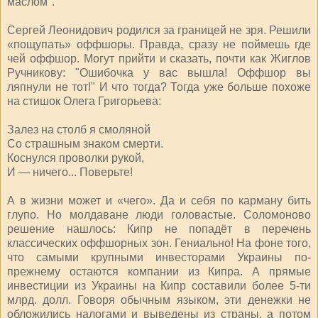
маслом".
Сергей Леонидович родился за границей не зря. Решили
«пощупать» оффшоры. Правда, сразу не поймешь где
чей оффшор. Могут прийти и сказать, почти как Жиглов
Ручникову: "Ошибочка у вас вышла! Оффшор вы
ляпнули не тот!" И что тогда? Тогда уже больше похоже
на стишок Олега Григорьева:
Залез на столб я смоляной
Со страшным знаком смерти.
Коснулся проволки рукой,
И — ничего... Поверьте!
А в жизни может и «чего». Да и себя по карману бить
глупо. Но молдаване люди головастые. Соломоново
решение нашлось: Кипр не попадёт в перечень
классических оффшорных зон. Гениально! На фоне того,
что самыми крупными инвесторами Украины по-
прежнему остаются компании из Кипра. А прямые
инвестиции из Украины на Кипр составили более 5-ти
млрд. долл. Говоря обычным языком, эти денежки не
обложились налогами и выведены из страны, а потом