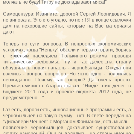
молчать не буду! Тигру не докладывают мяса!"
Самоцензура: Извините, дорогой Сергей Леонидович. Я
не виновата. Это кто угодно, но не я! Я в конце ссылочки
дам на нехорошие сайты, которые на Вас материалы
дают.
Теперь по сути вопроса. В непростых экономических
условиях, когда "Неньку" обсели и терзают враги, борясь
с тяжёлым наследием Тюлькиного режима, проводя
титанические реформы... ну и так далее...на страну
обрушилась новая напасть - чернобыльцы. Откуда они
взялись - вопрос вопросов. Но ясно одно - появились
неожиданно. Почему так говорю? Да очень просто.
Премьер-министр Азаров сказал: "Нигде этих денег, в
бюджете 2011 года и проекте бюджета 2012 года, не
предусмотрено…".
Газ есть, дороги есть, инновационные программы есть, а
чернобыльцев на такую сумму - нет. В свете передач на
"Дискавери Ченнел" с Морганом Фриманом, есть мысль -
появление чернобыльцев доказывает существование
других измерений. Они вывалились на страну именно