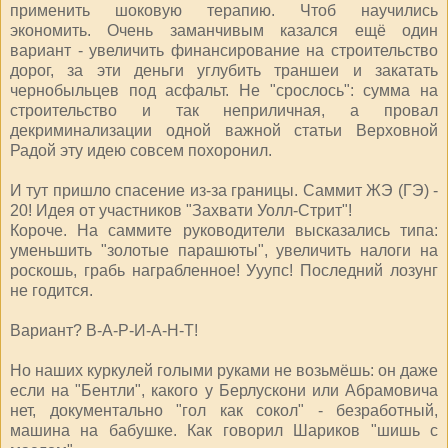
применить шоковую терапию. Чтоб научились
экономить. Очень заманчивым казался ещё один
вариант - увеличить финансирование на строительство
дорог, за эти деньги углубить траншеи и закатать
чернобыльцев под асфальт. Не "срослось": сумма на
строительство и так неприличная, а провал
декриминализации одной важной статьи Верховной
Радой эту идею совсем похоронил.
И тут пришло спасение из-за границы. Саммит ЖЭ (ГЭ) -
20! Идея от участников "Захвати Уолл-Стрит"!
Короче. На саммите руководители высказались типа:
уменьшить "золотые парашюты", увеличить налоги на
роскошь, грабь награбленное! Ууупс! Последний лозунг
не годится.
Вариант? В-А-Р-И-А-Н-Т!
Но наших куркулей голыми руками не возьмёшь: он даже
если на "Бентли", какого у Берлускони или Абрамовича
нет, документально "гол как сокол" - безработный,
машина на бабушке. Как говорил Шариков "шишь с