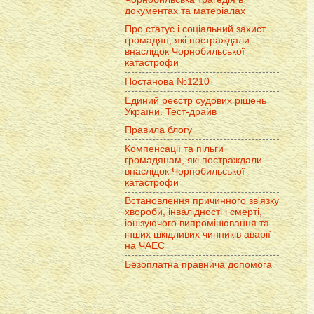
документах та матеріалах
Про статус і соціальний захист
громадян, які постраждали
внаслідок Чорнобильської
катастрофи
Постанова №1210
Единий реєстр судових рішень
України. Тест-драйв
Правила блогу
Компенсації та пільги
громадянам, які постраждали
внаслідок Чорнобильської
катастрофи
Встановлення причинного зв'язку
хвороби, інвалідності і смерті,
іонізуючого випромінювання та
інших шкідливих чинників аварії
на ЧАЕС
Безоплатна правнича допомога