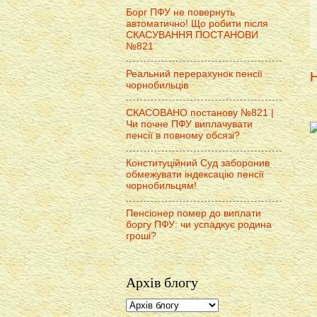
Борг ПФУ не повернуть
автоматично! Що робити після
СКАСУВАННЯ ПОСТАНОВИ
№821
Реальний перерахунок пенсії
Н
чорнобильців
СКАСОВАНО постанову №821 |
Чи почне ПФУ виплачувати
пенсії в повному обсязі?
Конституційний Суд заборонив
обмежувати індексацію пенсії
чорнобильцям!
Пенсіонер помер до виплати
боргу ПФУ: чи успадкує родина
гроші?
Архів блогу