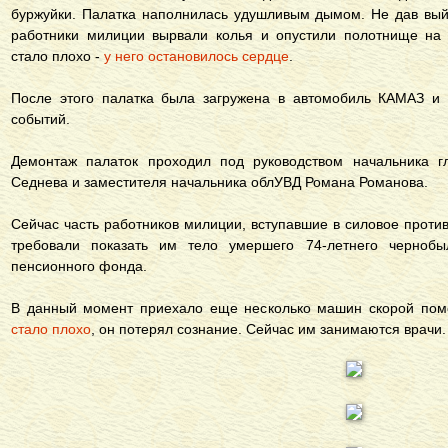
буржуйки. Палатка наполнилась удушливым дымом. Не дав вый
работники милиции вырвали колья и опустили полотнище на 
стало плохо -
у него остановилось сердце
.
После этого палатка была загружена в автомобиль КАМАЗ и 
событий.
Демонтаж палаток проходил под руководством начальника 
Седнева и заместителя начальника облУВД Романа Романова.
Сейчас часть работников милиции, вступавшие в силовое проти
требовали показать им тело умершего 74-летнего чернобы
пенсионного фонда.
В данный момент приехало еще несколько машин скорой по
стало плохо
, он потерял сознание. Сейчас им занимаются врачи.