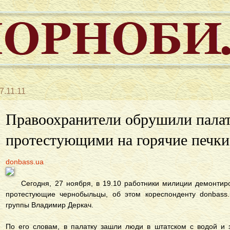
7.11.11
Правоохранители обрушили палат
протестующими на горячие печк
donbass.ua
Cегодня, 27 ноября, в 19.10 работники милиции демонтиро
протестующие чернобыльцы, об этом кореспонденту donbass.
группы Владимир Деркач.
По его словам, в палатку зашли люди в штатском с водой и