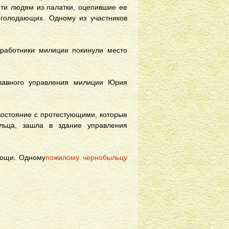
ти людям из палатки, оцепившие ее
голодающих. Одному из участников
работники милиции покинули место
главного управления милиции Юрия
востояние с протестующими, которые
льца, зашла в здание управления
мощи. Одному
пожилому чернобыльцу