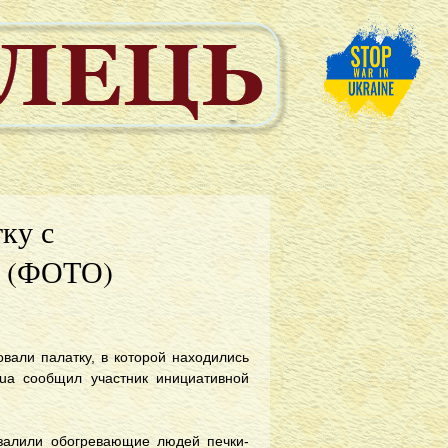
ку с
и (ФОТО)
вали палатку, в которой находились
ua сообщил участник инициативной
 залили обогревающие людей печки-