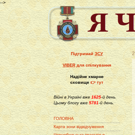
-->
2
Підтримай
ЗСУ
VIBER
для спілкування
Надійне хмарне
сховище
👉 тут
Війні в Україні вже
1625
-й день.
Цьому блогу вже
5781
-й день.
ГОЛОВНА
Карта зони відвідчуження
Чорнобильська трагедія в