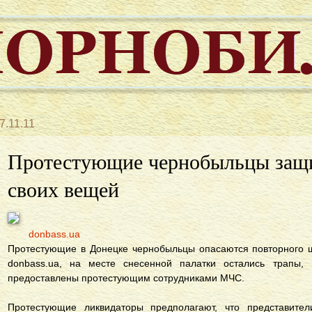
7.11.11
Протестующие чернобыльцы защ
своих вещей
donbass.ua
Протестующие в Донецке чернобыльцы опасаются повторного ш
donbass.ua, на месте снесенной палатки остались трапы,
предоставлены протестующим сотрудниками МЧС.
Протестующие ликвидаторы предполагают, что представител