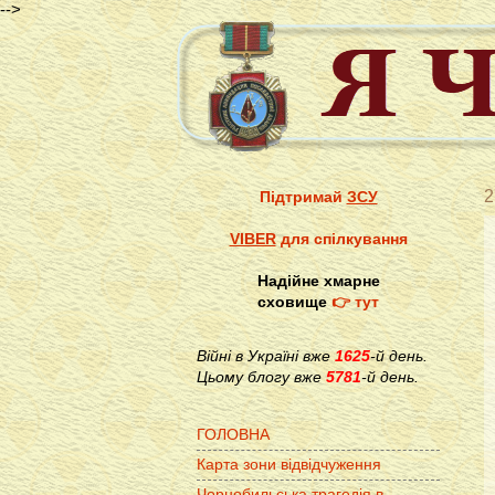
-->
2
Підтримай
ЗСУ
VIBER
для спілкування
Надійне хмарне
сховище
👉 тут
Війні в Україні вже
1625
-й день.
Цьому блогу вже
5781
-й день.
ГОЛОВНА
Карта зони відвідчуження
Чорнобильська трагедія в