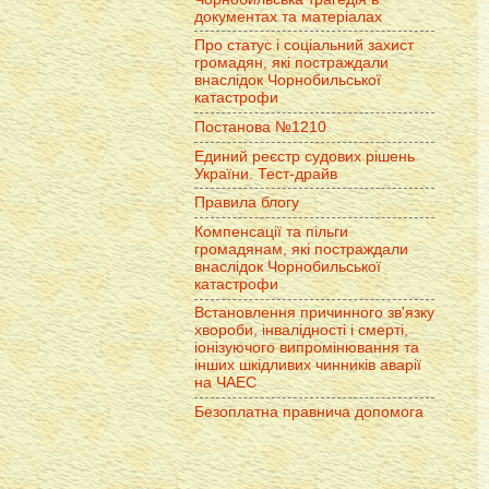
документах та матеріалах
Про статус і соціальний захист
громадян, які постраждали
внаслідок Чорнобильської
катастрофи
Постанова №1210
Единий реєстр судових рішень
України. Тест-драйв
Правила блогу
Компенсації та пільги
громадянам, які постраждали
внаслідок Чорнобильської
катастрофи
Встановлення причинного зв'язку
хвороби, інвалідності і смерті,
іонізуючого випромінювання та
інших шкідливих чинників аварії
на ЧАЕС
Безоплатна правнича допомога