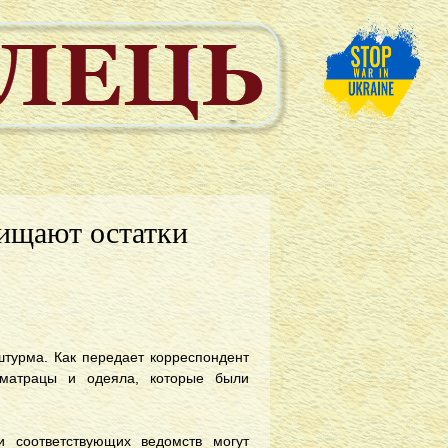
ищают остатки
турма. Как передает корреспондент
 матрацы и одеяла, которые были
и соответствующих ведомств могут