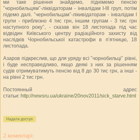
ми таке рішення знайдемо, піднімемо пенсію
"чорнобильцям"-ліквідаторам - інвалідам I-III груп, потім
підемо далі. "чернобильцам"-лікивідаторам - інвалідам I
групи - приблизно 4 тис грн, іншим групам - 3 тис грн
наступного року", - сказав він 18 листопада під час
відвідин Київського центру радіаційного захисту від
наслідків Чорнобильської катастрофи в п'ятницю, 18
листопада.
Азаров підкреслив, що для уряду всі "чорнобильці" рівні,
і буде несправедливо, якщо деякі з них за рішенням
судів отримуватимуть пенсію від 8 до 30 тис грн, а інші -
на рівні 2 тис грн.
Постоянный адрес
статьи:
http://newsru.ua/ukraine/20nov2011/sick_starve.html
Надати доступ
2 коментарі: