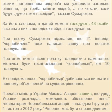
різким погіршенням здоров'я ми ухвалили загальне
рішення, що треба міняти людей, а не чекати, коли
будуть дуже тяжкі наслідки", - сказав Сумароков.
За його словами, в даний момент
голодують 43 особи
,
частина з них в понеділок вийде з голодування.
При цьому Сумароков відзначив, що 21 інвалід-
"чорнобилець" вже написав заяву про початок
голодування.
Протягом тижня після початку голодовки з наметового
містечка були госпіталізовані "чорнобильці", які 10
голодують.
Як повідомлялося, "чорнобильці" добиваються виплати в
повному об'ємі пенсій по судових рішеннях.
Прем'єр-міністр України Микола Азаров
заявив
, що уряд
України розглядає можливість збільшення пенсії
ліквідаторам Чорнобильської аварії - інвалідам I групи до
4 тис грн з 2012 року. "Рішення має бути справедливим, і