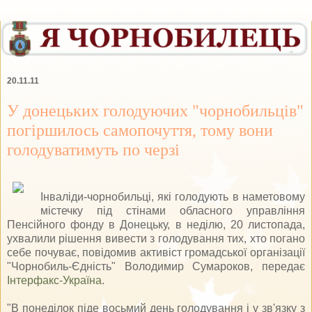
20.11.11
У донецьких голодуючих "чорнобильців"
погіршилось самопочуття, тому вони
голодуватимуть по черзі
Інваліди-чорнобильці, які голодують в наметовому
містечку під стінами обласного управління
Пенсійного фонду в Донецьку, в неділю, 20 листопада,
ухвалили рішення вивести з голодування тих, хто погано
себе почуває, повідомив активіст громадської організації
"Чорнобиль-Єдність" Володимир Сумароков, передає
Iнтерфакс-Україна
.
"В понеділок піде восьмий день голодування і у зв'язку з