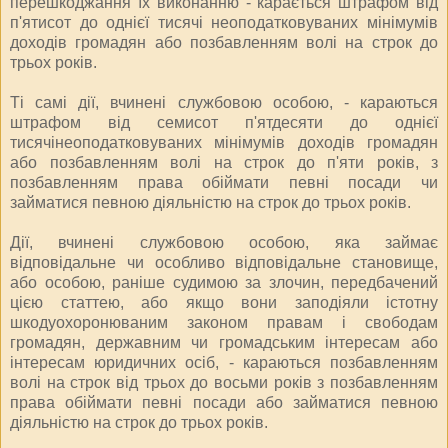
перешкоджання їх виконанню - карається штрафом від
п'ятисот до однієї тисячі неоподатковуваних мінімумів
доходів громадян або позбавленням волі на строк до
трьох років.
Ті самі дії, вчинені службовою особою, - караються
штрафом від семисот п'ятдесяти до однієї
тисячінеоподатковуваних мінімумів доходів громадян
або позбавленням волі на строк до п'яти років, з
позбавленням права обіймати певні посади чи
займатися певною діяльністю на строк до трьох років.
Дії, вчинені службовою особою, яка займає
відповідальне чи особливо відповідальне становище,
або особою, раніше судимою за злочин, передбачений
цією статтею, або якщо вони заподіяли істотну
шкодуохоронюваним законом правам і свободам
громадян, державним чи громадським інтересам або
інтересам юридичних осіб, - караються позбавленням
волі на строк від трьох до восьми років з позбавленням
права обіймати певні посади або займатися певною
діяльністю на строк до трьох років.