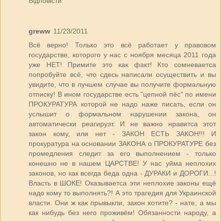
Відповісти
greww
11/23/2011
Всё верно! Только это всё работает у правовом
государстве, которого у нас с ноября месяца 2011 года
уже НЕТ! Примите это как факт! Кто сомневаетса
попробуйте всё, что сдесь написали осуществить и вы
увидите, что в лучшем случае вы получите формальную
отписку! В ином государстве есть "цепной пёс" по имени
ПРОКУРАТУРА которой не надо наже писать, если он
услышит о формальном нарушении закона, он
автоматически реагируэт. И не важно нравитса этот
закон кому, или нет - ЗАКОН ЕСТЬ ЗАКОН!!! И
прокуратура на основании ЗАКОНА о ПРОКУРАТУРЕ без
промедления следит за его выполнением - только
конешно не в нашем ЦАРСТВЕ! У нас уйма неплохих
законов, но как всегда беда одна - ДУРАКИ и ДОРОГИ...!
Власть в ШОКЕ! Оказываетса эти неплохие законы ещё
надо кому то выполнять?! А это трагедия для Украинской
власти. Они ж как прывыкли, закон хотите? - нате, а мы
как нибудь без него проживём! Обязанности народу, а