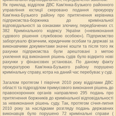
Як приклад, відділом ДВС Кам'янка-Бузького районного
управління юстиції скеровано подання прокурору
Кам'янка-Бузького району про притягнення керівника
підприємства-боржника до кримінальної
відповідальності за ознаками злочину, передбачених ст.
382 Кримінального кодексу України («невиконання
судового рішення службовою особою»). Підприємство
заборгувало фізичним, юридичним особам та державі за
виконавчими документами значні кошти та після того як
рахунки підприємства були арештовані з метою
ухилення від виконання рішень судів було відкрито нові
рахунки у фінансових установах. По даному факту
прокуратурою Кам'янка-Бузького району порушено
кримінальну справу, котра на даний час перебуває у суді.
Загалом протягом І півріччя 2010 року відділами ДВС
області та підрозділом примусового виконання рішень до
правоохоронних органів направлено 295 подань про
притягнення боржників до кримінальної відповідальності
за невиконання рішень суду. Так, протягом січня-липня
2010 року за наслідками розгляду подань державних
виконавців було порушено 72 кримінальні справи (