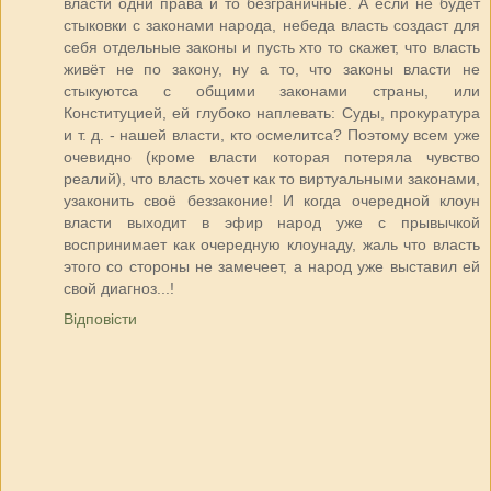
власти одни права и то безграничные. А если не будет
стыковки с законами народа, небеда власть создаст для
себя отдельные законы и пусть хто то скажет, что власть
живёт не по закону, ну а то, что законы власти не
стыкуютса с общими законами страны, или
Конституцией, ей глубоко наплевать: Суды, прокуратура
и т. д. - нашей власти, кто осмелитса? Поэтому всем уже
очевидно (кроме власти которая потеряла чувство
реалий), что власть хочет как то виртуальными законами,
узаконить своё беззаконие! И когда очередной клоун
власти выходит в эфир народ уже с прывычкой
воспринимает как очередную клоунаду, жаль что власть
этого со стороны не замечеет, а народ уже выставил ей
свой диагноз...!
Відповісти