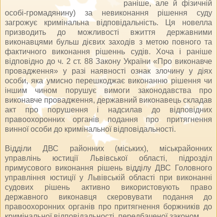
раніше, але й фізичній
особі-громадянину) за невиконання рішення суду
загрожує кримінальна відповідальність. Ця новелла
призводить до можливості вжиття державними
виконавцями бульш дієвих заходів з метою повного та
фактичного виконання рішеннь судів. Хоча і раніше
відповідно до ч. 2 ст. 88 Закону України «Про виконавче
провадження» у разі наявності ознак злочину у діях
особи, яка умисно перешкоджає виконанню рішення чи
іншим чином порушує вимоги законодавства про
виконавче провадження, державний виконавець складав
акт про порушення і надсилав до відповідних
правоохоронних органів подання про притягнення
винної особи до кримінальної відповідальності.
Відділи ДВС районних (міських), міськрайонних
управлінь юстиції Львівської області, підрозділ
примусового виконання рішень відділу ДВС Головного
управління юстиції у Львівській області при виконанні
судових рішень активно використовують право
державного виконавця скеровувати подання до
правоохоронних органів про притягнення боржників до
кримінальної відповідальності, передбаченої законом.