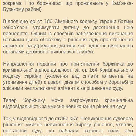
зокрема і по боржниках, що проживають у Кам'янка-
Бузькому районі)
Відповідно до ст. 180 Сімейного кодексу України батьки
зобов'язані утримувати дитину до досягнення нею
повноліття. Одним із способів забезпечення виконання
батьками цього обов’язку є рішення суду про стягнення
аліментів на утримання дитини, яке підлягає виконанню
органами державної виконавчої служби.
Направлення подання про притягнення боржника до
кримінальної відповідальності за ст. 164 Кримінального
кодексу України (ухилення від сплати аліментів на
утримання дітей) є доволі дієвим способом у боротьбі із
злісними неплатниками аліментів за рішеннями суду.
Тепер боржнику може загрожувати кримінальна
відповідальність за умисне невиконання рішення суду.
Так, у відповідності до ст.382 ККУ "Невиконання судового
рішення" умисне невиконання вироку, рішення, ухвали,
постанови суду, що набрали законної сили, або