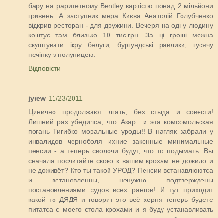
бару на раритетному Bentley вартістю понад 2 мільйони
гривень. А заступник мера Києва Анатолій Голубченко
відкрив ресторан - для дружини. Вечеря на одну людину
коштує там близько 10 тис.грн. За ці гроші можна
скуштувати ікру белуги, бургундські равлики, гусячу
печінку з полуницею.
Відповісти
jyrew
11/23/2011
Цинично продолжают лгать, без стыда и совести!
Лишний раз убедилса, что Азар.. и эта комсомольская
погань Тигибко моральные уроды!! В нагляк забрали у
инвалидов черноболя ихние законные минимальные
пенсии - а теперь сволочи будут, что то подымать. Вы
сначала посчитайте скоко к вашим крохам не дожило и
не доживёт? Кто ты такой УРОД? Пенсии встанавлюютса
и встановленны, ненужно подтверждены
постановлениями судов всех рангов! И тут приходит
какой то ДЯДЯ и говорит это всё херня теперь будете
питатса с моего стола крохами и я буду устанавливать