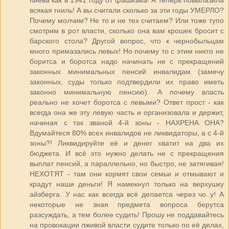
Киева как в 1941 году от фашизма! А теперь повылазила
всякая гниль! А вы считали сколько за эти годы УМЕРЛО?
Почему молчим? Не то и не тех считаем? Или тоже тупо
смотрим в рот власти, сколько она вам крошек бросит с
барского стола? Другой вопрос, что к чернобыльцам
много примазались левых! Но почему то с этим никто не
боритса и боротса надо начинать не с прекращений
законных минимальных пенсий инвалидам (замечу
законных, суды только подтвердили их право иметь
законно минимальную пенсию). А почему власть
реально не хочет боротса с левыми? Ответ прост - как
всегда она же эту левую часть и организовала и держит,
начиная с так званой 4-й зоны - НАХРЕНА ОНА?
Вдумайтеся 80% всех инвалидов не ликвидаторы, а с 4-й
зоны?! Ликвидируйте её и денег хватит на два их
бюджета. И всё это нужно делать не с прекращения
выплат пенсий, а параллельно, но быстро, не затягивая!
НЕХОТЯТ - там они кормят свои семьи и отмывают и
крадут наши деньги! Я намекнул только на верхушку
айзберга. У нас как всегда всё делаетса через чо..у! А
некоторые не зная предмета вопроса берутса
разсуждать, а тем более судить! Прошу не поддавайтесь
на провокации лживой власти судите только по её делах,