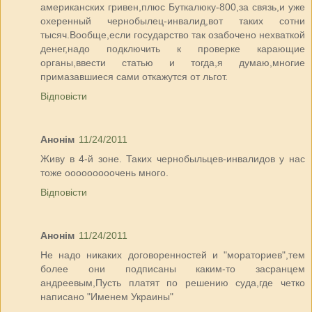
американских гривен,плюс Буткалюку-800,за связь,и уже
охеренный чернобылец-инвалид,вот таких сотни
тысяч.Вообще,если государство так озабочено нехваткой
денег,надо подключить к проверке карающие
органы,ввести статью и тогда,я думаю,многие
примазавшиеся сами откажутся от льгот.
Відповісти
Анонім
11/24/2011
Живу в 4-й зоне. Таких чернобыльцев-инвалидов у нас
тоже ооооооооочень много.
Відповісти
Анонім
11/24/2011
Не надо никаких договоренностей и "мораториев",тем
более они подписаны каким-то засранцем
андреевым,Пусть платят по решению суда,где четко
написано "Именем Украины"