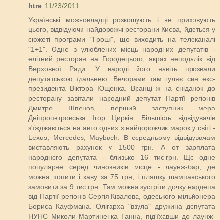
htre
11/23/2011
Українські можновладці розкошують і не приховують
цього, відвідуючи найдорожчі ресторани Києва, йдеться у
сюжеті програми "Гроші", що виходить на телеканалі
"1+1". Одне з улюблених місць народних депутатів -
елітний ресторан на Городецього, якраз неподалік від
Верховної Ради. У народі його навіть прозвали
депутатською їдальнею. Вечорами там гуляє син екс-
президента Віктора Ющенка. Вранці ж на сніданок до
ресторану завітали народний депутат Партії регіонів
Дмитро Шпенов, перший заступник мера
Дніпропетровська Ігор Циркін. Більшість відвідувачів
з'їжджаються на авто одних з найдорожчик марок у світі -
Lexus, Mercedes, Maybach. В середньому відвідувачам
виставляють рахунок у 1500 грн. А от зарплата
народного депутата - близько 16 тис.грн. Ще одне
популярне серед чиновників місце - лаунж-бар, де
можна попити і каву за 75 грн, і пляшку шампанського
замовити за 9 тис.грн. Там можна зустріти дочку нардепа
від Партії регіонів Сергія Ківалова, одеського мільйонера
Бориса Кауфмана. Олігарха "взула" дружина депутата
НУНС Миколи Мартиненка Ганна, під'їхавши до лаунж-