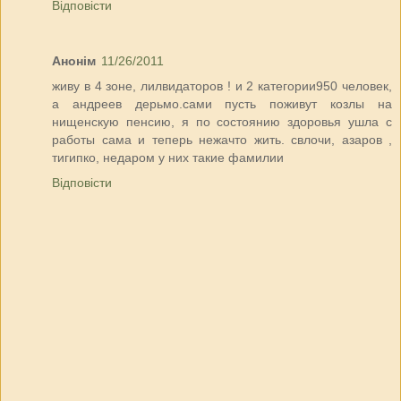
Відповісти
Анонім
11/26/2011
живу в 4 зоне, лилвидаторов ! и 2 категории950 человек,
а андреев дерьмо.сами пусть поживут козлы на
нищенскую пенсию, я по состоянию здоровья ушла с
работы сама и теперь нежачто жить. свлочи, азаров ,
тигипко, недаром у них такие фамилии
Відповісти