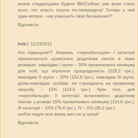
иначе следующими будете ВЫ!Сейчас уже всем стало
ясно, что власть пошла по-пезпределу! Теперь у неё
один вопрос - как узаконить своё беззаконие?!
Відповісти
hnk;/
11/23/2011
Ага підвищили?! Зокрема, «чорнобильцям» I категорії
призначається щомісячна додаткова пенсія в таких
розмірах: інвалідам I групи – 30% прожиткового мінімуму
для осіб, що втратили працездатність (229,2 грн.),
інвалідам II групи – 20% (152,8 грн.), інвалідам III групи,
дітям-інвалідам, особам, які страждають на променеву
хворобу, - 15% (114,6 грн.). Крім того, для
«чорнобильців» II категорії встановлено додаткову
пенсію у розмірі 15% прожиткового мінімуму (114,6 грн.),
III категорії – 10% (76,4 грн.), IV – 5% (38,2 грн.).
шобти падло всю жизнь жил на ці гроші!
Відповісти