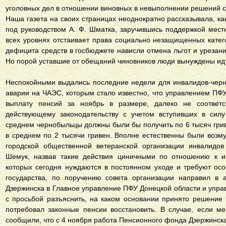
уголовных дел в отношении виновных в невыполнении решений с
Наша газета на своих страницах неоднократно рассказывала, ка
под руководством А. Ф. Шматка, заручившись поддержкой местн
всех уровнях отстаивает права социально незащищенных катег
дефицита средств в госбюджете нависли отмена льгот и урезан
Но порой уставшие от обещаний чиновников люди вынуждены и
Неспокойными выдались последние недели для инвалидов-черн
аварии на ЧАЭС, которым стало известно, что управлением ПФ
выплату пенсий за ноябрь в размере, далеко не соответс
действующему законодательству с учетом вступивших в силу
среднем чернобыльцы должны были бы получить по 6 тысяч гри
в среднем по 2 тысячи гривен. Вполне естественны были воз
городской общественной ветеранской организации инвалидо
Шемук, назвав такие действия циничными по отношению к и
которых сегодня нуждаются в постоянном уходе и требуют ос
государства, по поручению совета организации направил в а
Дзержинска в Главное управление ПФУ Донецкой области и упр
с просьбой разъяснить, на каком основании принято решение п
потребовал законные пенсии восстановить. В случае, если м
сообщили, что с 4 ноября работа Пенсионного фонда Дзержинска