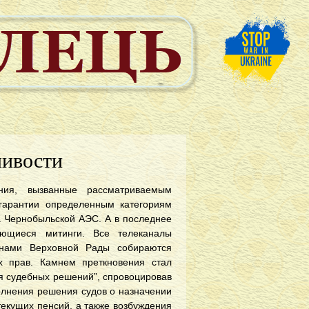
ливости
ия, вызванные рассматриваемым
гарантии определенным категориям
на Чернобыльской АЭС. А в последнее
ающиеся митинги. Все телеканалы
енами Верховной Рады собираются
 прав. Камнем преткновения стал
ия судебных решений”, спровоцировав
олнения решения судов о назначении
екущих пенсий, а также возбуждения