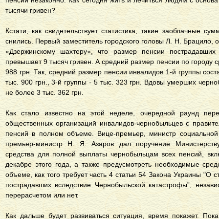
пенсии незаконно. Как сегодня жить и лечиться людям с основ
тысячи гривен?
Кстати, как свидетельствует статистика, такие заоблачные с
снились. Первый заместитель городского головы Л. Н. Брацило
«Дзержинскому шахтеру», что размер пенсии пострадавших
превышает 9 тысяч гривен. А средний размер пенсии по городу с
988 грн. Так, средний размер пенсии инвалидов 1-й группы состав
тыс. 900 грн., 3-й группы - 5 тыс. 323 грн. Вдовы умерших чер
не более 3 тыс. 362 грн.
Как стало известно на этой неделе, очередной раунд пере
общественных организаций инвалидов-чернобыльцев с правите
пенсий в полном объеме. Вице-премьер, министр социальной 
премьер-министр Н. Я. Азаров дал поручение Министерств
средства для полной выплаты чернобыльцам всех пенсий, вк
декабре этого года, а также предусмотреть необходимые сре
объеме, как того требует часть 4 статьи 54 Закона Украины "О 
пострадавших вследствие Чернобыльской катастрофы”, незави
перерасчетом или нет.
Как дальше будет развиваться ситуация, время покажет. Пок