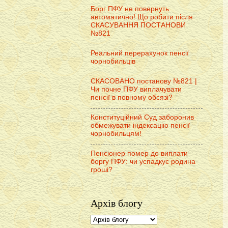
Борг ПФУ не повернуть
автоматично! Що робити після
СКАСУВАННЯ ПОСТАНОВИ
№821
Реальний перерахунок пенсії
чорнобильців
СКАСОВАНО постанову №821 |
Чи почне ПФУ виплачувати
пенсії в повному обсязі?
Конституційний Суд заборонив
обмежувати індексацію пенсії
чорнобильцям!
Пенсіонер помер до виплати
боргу ПФУ: чи успадкує родина
гроші?
Архів блогу