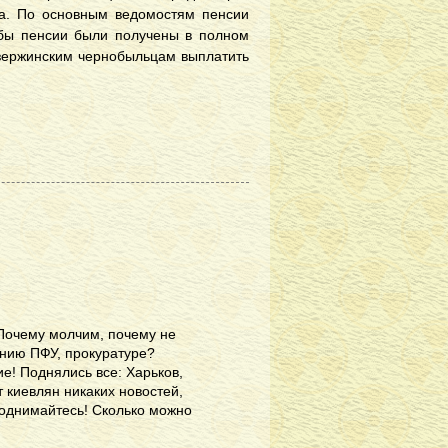
ста. По основным ведомостям пенсии
бы пенсии были получены в полном
зержинским чернобыльцам выплатить
 Почему молчим, почему не
нию ПФУ, прокуратуре?
е! Поднялись все: Харьков,
т киевлян никаких новостей,
поднимайтесь! Сколько можно