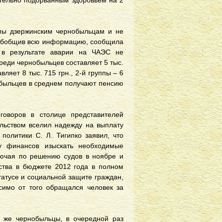
ательно подорванным здоровьем на 2
уммы дзержинским чернобыльцам и не
, обобщив всю информацию, сообщила
 в результате аварии на ЧАЭС не
реди чернобыльцев составляет 5 тыс.
ляет 8 тыс. 715 грн., 2-й группы – 6
нобыльцев в среднем получают пенсию
говоров в столице представителей
льством вселил надежду на выплату
политики С. Л. Тигипко заявил, что
у финансов изыскать необходимые
лючая по решению судов в ноябре и
дства в бюджете 2012 года в полном
статусе и социальной защите граждан,
симо от того обращался человек за
а же чернобыльцы, в очередной раз