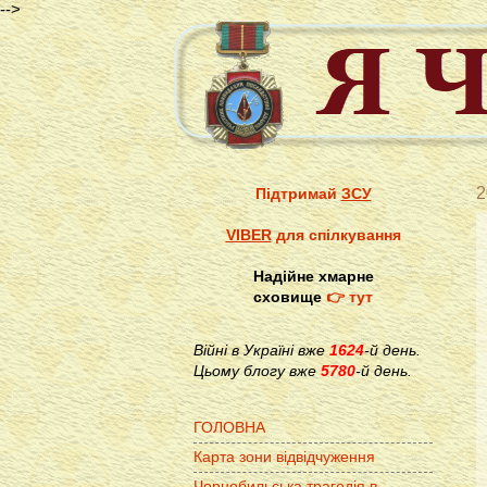
-->
2
Підтримай
ЗСУ
VIBER
для спілкування
Надійне хмарне
сховище
👉 тут
Війні в Україні вже
1624
-й день.
Цьому блогу вже
5780
-й день.
ГОЛОВНА
Карта зони відвідчуження
Чорнобильська трагедія в