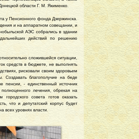
онецкой области Г. М. Якименко.
та у Пенсионного фонда Дзержинска.
дения и на аппаратном совещании, и
рнобыльской АЭС собрались в здании
я дальнейших действий по решению
 относительно сложившейся ситуации,
ток средств в бюджете, не выполнять
дствиях, рисковали своим здоровьем
. Создавать благополучие на беде
ые пенсии, - единственный источник
 полноценного лечения, обрекая на
 городского совета готов оказать
ть, что и депутатский корпус будет
а всех уровнях власти.