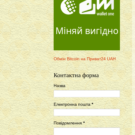
Міняй вигідно
Обмін Bitcoin на Приват24 UAH
Контактна форма
Назва
Електронна пошта
*
Повідомлення
*