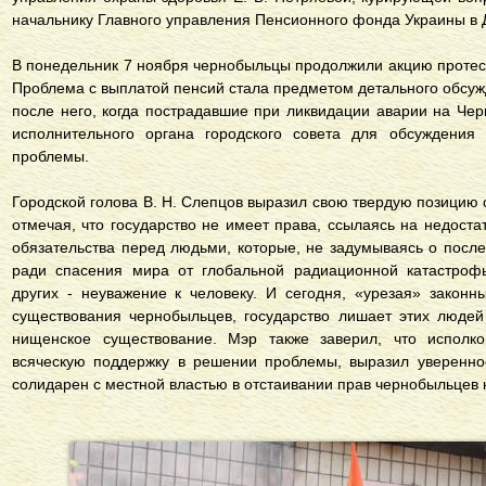
начальнику Главного управления Пенсионного фонда Украины в Д
В понедельник 7 ноября чернобыльцы продолжили акцию протес
Проблема с выплатой пенсий стала предметом детального обсуж
после него, когда пострадавшие при ликвидации аварии на Че
исполнительного органа городского совета для обсуждени
проблемы.
Городской голова В. Н. Слепцов выразил свою твердую позицию
отмечая, что государство не имеет права, ссылаясь на недоста
обязательства перед людьми, которые, не задумываясь о после
ради спасения мира от глобальной радиационной катастрофы
других - неуважение к человеку. И сегодня, «урезая» законн
существования чернобыльцев, государство лишает этих людей
нищенское существование. Мэр также заверил, что исполком
всяческую поддержку в решении проблемы, выразил увереннос
солидарен с местной властью в отстаивании прав чернобыльцев н