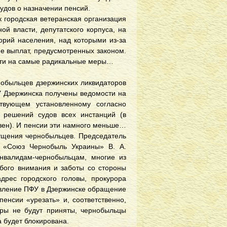
удов о назначении пенсий.
к городская ветеранская организация
ой власти, депутатского корпуса, на
орий населения, над которыми из-за
ие выплат, предусмотренных законом.
дти на самые радикальные меры…
обыльцев дзержинских ликвидаторов
У Дзержинска получены ведомости на
твующем установленному согласно
 решений судов всех инстанций (в
вен). И пенсии эти намного меньше…
мущения чернобыльцев. Председатель
в «Союз Чернобыль Украины» В. А.
нвалидам-чернобыльцам, многие из
обого внимания и заботы со стороны
дрес городского головы, прокурора
авление ПФУ в Дзержинске обращение
енсии «урезать» и, соответственно,
еры не будут приняты, чернобыльцы
 будет блокирована.