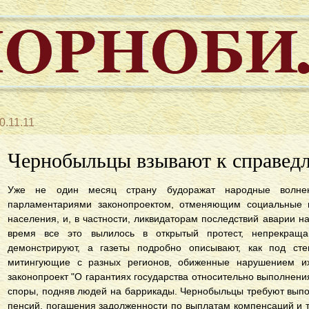
0.11.11
Чернобыльцы взывают к справед
Уже не один месяц страну будоражат народные волнен
парламентариями законопроектом, отменяющим социальные 
населения, и, в частности, ликвидаторам последствий аварии 
время все это вылилось в открытый протест, непрекращ
демонстрируют, а газеты подробно описывают, как под ст
митингующие с разных регионов, обиженные нарушением их
законопроект "О гарантиях государства относительно выполнен
споры, подняв людей на баррикады. Чернобыльцы требуют вып
пенсий, погашения задолженности по выплатам компенсаций и т