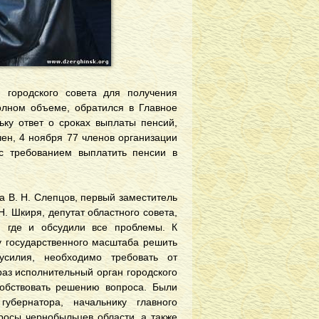
 городского совета для получения
лном объеме, обратился в Главное
ьку ответ о сроках выплаты пенсий,
ен, 4 ноября 77 членов организации
с требованием выплатить пенсии в
а В. Н. Слепцов, первый заместитель
Н. Шкиря, депутат областного совета,
, где и обсудили все проблемы. К
у государственного масштаба решить
усилия, необходимо требовать от
раз исполнительный орган городского
обствовать решению вопроса. Были
убернатора, начальнику главного
росы чернобыльцев области, а также