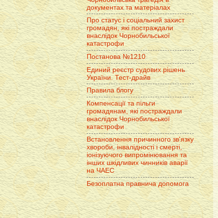
документах та матеріалах
Про статус і соціальний захист
громадян, які постраждали
внаслідок Чорнобильської
катастрофи
Постанова №1210
Единий реєстр судових рішень
України. Тест-драйв
Правила блогу
Компенсації та пільги
громадянам, які постраждали
внаслідок Чорнобильської
катастрофи
Встановлення причинного зв'язку
хвороби, інвалідності і смерті,
іонізуючого випромінювання та
інших шкідливих чинників аварії
на ЧАЕС
Безоплатна правнича допомога