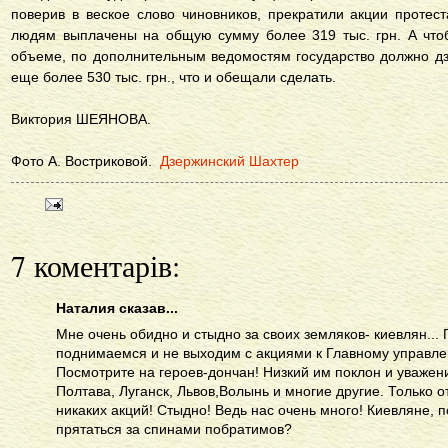
поверив в веское слово чиновников, прекратили акции проте
людям выплачены на общую сумму более 319 тыс. грн. А что
объеме, по дополнительным ведомостям государство должно д
еще более 530 тыс. грн., что и обещали сделать.
Виктория ШЕЯНОВА.
Фото А. Востриковой.
Дзержинский Шахтер
7 коментарів:
Наталия сказав...
Мне очень обидно и стыдно за своих земляков- киевлян...
поднимаемся и не выходим с акциями к Главному управле
Посмотрите на героев-дончан! Низкий им поклон и уважени
Полтава, Луганск, Львов,Волынь и многие другие. Только о
никаких акций! Стыдно! Ведь нас очень много! Киевляне, 
прятаться за спинами побратимов?