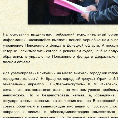
На основании выдвинутых требований исполнительный орган
информации, касающейся выплаты пенсий чернобыльцам в по
управление Пенсионного фонда в Донецкой области. А поскол
которые насчитывались согласно решениям судов, не был получ
обратились в управление Пенсионного фонда в Дзержинске 
полном объёме.
Для урегулирования ситуации на место выехали городской голов
городского головы Л. Н. Брацило, народный депутат Украины И. 
генеральный директор ГП «Дзержинскуголь» Д. М. Житленок
сожалению, как показывает жизнь, на местном уровне проблем
невозможно. Но и бездействовать нельзя, а, объединив 
государственных чиновников выполнения законов. В очередной 
совета обратился в вышестоящие инстанции с просьбой спос
направлены письма в обл­госадминистрацию заместителю г
управления охраны здоровья Е. Б. Петряевой, курирующей воп