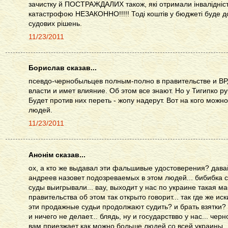
зачистку й ПОСТРАЖДАЛИХ також, які отримали інвалідніс
катастрофою НЕЗАКОННО!!!!! Тоді коштів у бюджеті буде д
судових рішень.
11/23/2011
Борислав сказав...
псевдо-чернобыльцев полным-полно в правительстве и ВР
власти и имет влияние. Об этом все знают. Но у Тигипко ру
Будет против них переть - жопу надерут. Вот на кого можно
людей.
11/23/2011
Анонім сказав...
ох, а кто же выдавал эти фальшивые удостоверения? давайт
андреев назовет подозреваемых в этом людей... бибибка с
суды выигрывали... вау, выходит у нас по украине такая м
правительства об этом так открыто говорит... так где же и
эти продажные судьи продолжают судить? и брать взятки? б
и ничего не делает... блядь, ну и государствво у нас... чер
вам приезжает как можно больше людей со всей украины... 