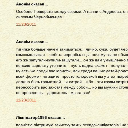
Анонім сказав...
Особено Пошерсты между своими. А начни с Андреева, он
липовым Чернобыльцам.
11/23/2011
Анонім сказав...
тигипке больше нечем заниматься... лично, сука, будет че
комсомольская... ребята чернобыльцы! почему вы не обьяв
его же запугали-купили-зашугали... он же вам умышленно па
пенсию-зарплату уточните... пусть падла скажет - получал 
ну есть же среди вас юристы, или среди ваших детей-родст
всей форме - не ждите, просто голодовкой вы у этих тваре
должна быть грамотной... и хитрой... ибо - эти козлы хитри
перессорить вас захотят между собой... но вы мужики сто
не проведешь... держитесь - мы за вас!
11/23/2011
Ліквідатор1986 сказав...
повністю підтримую зачистку таких псевдо-ліквідаторів і не 