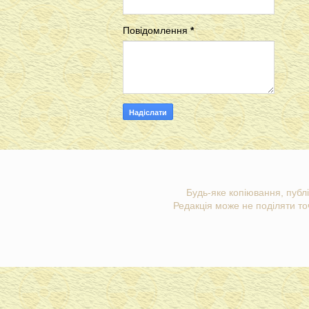
Повідомлення
*
Будь-яке копіювання, публі
Редакція може не поділяти точ