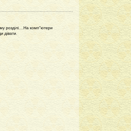
ому розділі....На комп"ютери
и дівати.