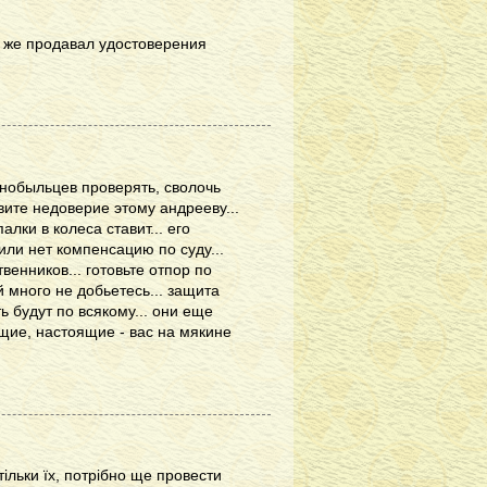
 же продавал удостоверения
рнобыльцев проверять, сволочь
ите недоверие этому андрееву...
лки в колеса ставит... его
или нет компенсацию по суду...
венников... готовьте отпор по
й много не добьетесь... защита
ть будут по всякому... они еще
ящие, настоящие - вас на мякине
тільки їх, потрібно ще провести