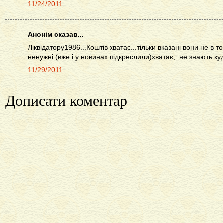
11/24/2011
Анонім сказав...
Ліквідатору1986...Коштів хватає...тільки вказані вони не в т
ненужні (вже і у новинах підкреслили)хватає,..не знають куд
11/29/2011
Дописати коментар