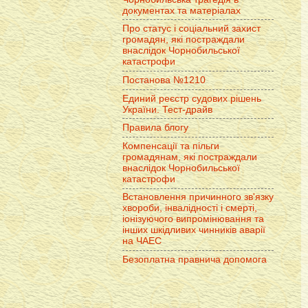
документах та матеріалах
Про статус і соціальний захист
громадян, які постраждали
внаслідок Чорнобильської
катастрофи
Постанова №1210
Единий реєстр судових рішень
України. Тест-драйв
Правила блогу
Компенсації та пільги
громадянам, які постраждали
внаслідок Чорнобильської
катастрофи
Встановлення причинного зв'язку
хвороби, інвалідності і смерті,
іонізуючого випромінювання та
інших шкідливих чинників аварії
на ЧАЕС
Безоплатна правнича допомога