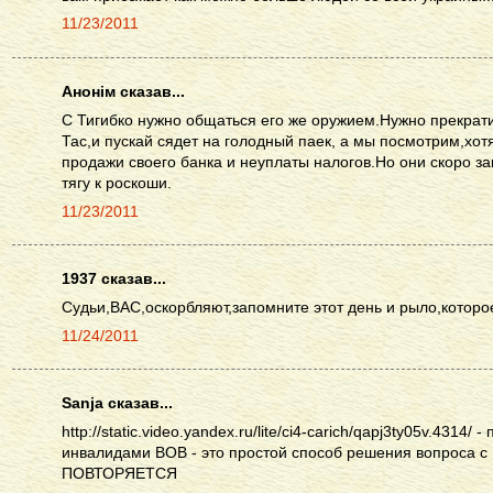
11/23/2011
Анонім сказав...
С Тигибко нужно общаться его же оружием.Нужно прекрати
Тас,и пускай сядет на голодный паек, а мы посмотрим,хот
продажи своего банка и неуплаты налогов.Но они скоро з
тягу к роскоши.
11/23/2011
1937 сказав...
Судьи,ВАС,оскорбляют,запомните этот день и рыло,которо
11/24/2011
Sanja сказав...
http://static.video.yandex.ru/lite/ci4-carich/qapj3ty05v.4314/
инвалидами ВОВ - это простой способ решения вопрос
ПОВТОРЯЕТСЯ