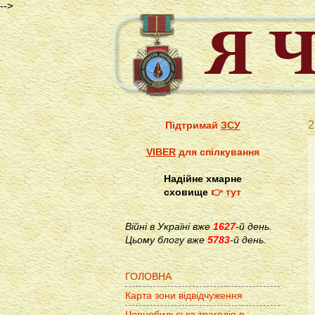
-->
2
Підтримай
ЗСУ
VIBER
для спілкування
Надійне хмарне
сховище
👉 тут
Війні в Україні вже
1627
-й день.
Цьому блогу вже
5783
-й день.
ГОЛОВНА
Карта зони відвідчуження
Чорнобильська трагедія в