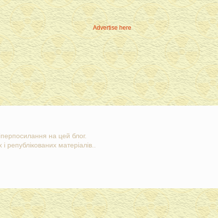
Advertise here
гіперпосилання на цей блог.
 і републікованих матеріалів..