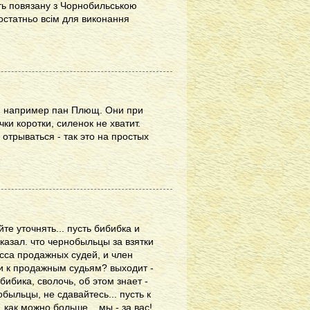
ть повязану з Чорнобильською
остатньо всім для виконання
, например пан Плющ. Они при
чки коротки, силенок не хватит.
 отрываться - так это на простых
е уточнять... пусть бибибка и
казал. что чернобыльцы за взятки
асса продажных судей, и член
ски к продажным судьям? выходит -
ибика, сволочь, об этом знает -
нобыльцы, не сдавайтесь... пусть к
как можно больше... мы - за вас!