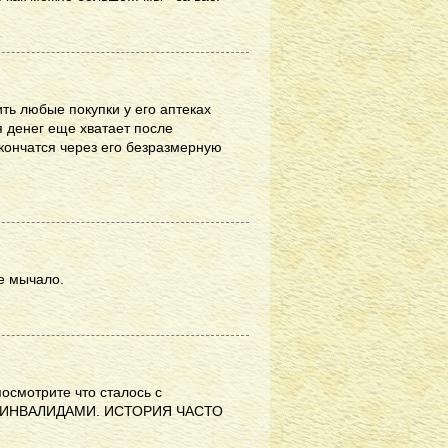
ть любые покупки у его аптеках
я денег еще хватает после
акончатся через его безразмерную
е мычало.
 - посмотрите что сталось с
а с ИНВАЛИДАМИ. ИСТОРИЯ ЧАСТО