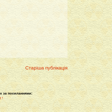
Старіша публікація
х за посиланнями: