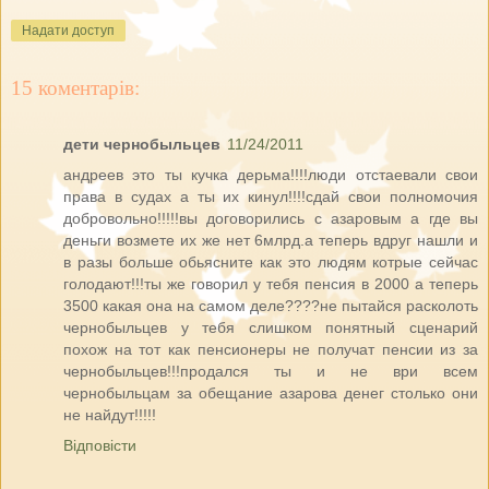
Надати доступ
15 коментарів:
дети чернобыльцев
11/24/2011
андреев это ты кучка дерьма!!!!люди отстаевали свои
права в судах а ты их кинул!!!!сдай свои полномочия
добровольно!!!!!вы договорились с азаровым а где вы
деньги возмете их же нет 6млрд.а теперь вдруг нашли и
в разы больше обьясните как это людям котрые сейчас
голодают!!!ты же говорил у тебя пенсия в 2000 а теперь
3500 какая она на самом деле????не пытайся расколоть
чернобыльцев у тебя слишком понятный сценарий
похож на тот как пенсионеры не получат пенсии из за
чернобыльцев!!!продался ты и не ври всем
чернобыльцам за обещание азарова денег столько они
не найдут!!!!!
Відповісти