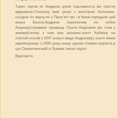
Таких героїв як Андреєв цілий парламент,а він просто
відмивала.Спочатку мив гроші з міністром Холошею-
сусідом по верху,як у Прип'яті так і в Києві,передали цей
мішок Балозі,Андреєв перескочив на лобок
Азарову(справжнє прізвище Пахло-Азаровим він став у
заміжжі)тепер з ним миє грошики,агент Кабміну на
платній основі з 2007 року,я жида Андреєва(у нього мама
єврейка)знаю з 1990 року-скажу одним словом мерзота,а
ще Смеречинській зі Львова,також падло
Відповісти