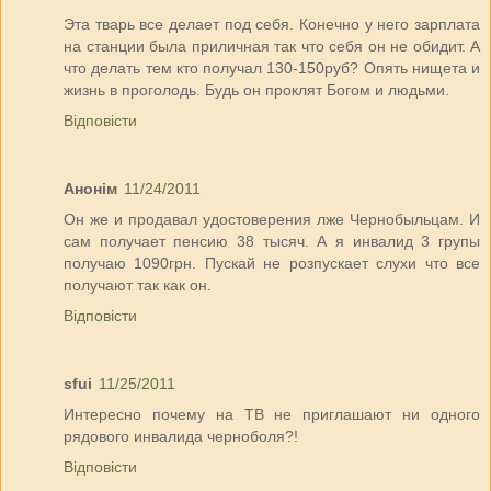
Эта тварь все делает под себя. Конечно у него зарплата
на станции была приличная так что себя он не обидит. А
что делать тем кто получал 130-150руб? Опять нищета и
жизнь в проголодь. Будь он проклят Богом и людьми.
Відповісти
Анонім
11/24/2011
Он же и продавал удостоверения лже Чернобыльцам. И
сам получает пенсию 38 тысяч. А я инвалид 3 групы
получаю 1090грн. Пускай не розпускает слухи что все
получают так как он.
Відповісти
sfui
11/25/2011
Интересно почему на ТВ не приглашают ни одного
рядового инвалида черноболя?!
Відповісти