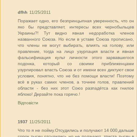
dfhh
11/25/2011
Поражает одно, его безпринцыпная уверенность, что он
яко бы представляет, интересы всех чернобыльцев
Украины?! Тут видно явная недоработка членов
названного Союза. Но если в уставе Союза прописано,
что члены не могут выбирать, влиять на голову, или
правление, тогда на лицо узурпация власти и явная
фальсификация культ личности этого зарвавшегося
подонка, который со своими приближенцами
узурпировал власть Союза и от имени всех диктуют свои
условия, понятно, что не без помощи власти! Поэтому
всё в руках самих членов, а точнее голов, правлений
области - без них этот Союз разпадётса как гнилое
яблоко! Дерзайте пока горячо.!
Відповісти
1937
11/25/2011
Что то я не пойму.Отсудились и получают 14 000,дальше
сорок тысяч отсудились но не полачуют ,триста тысяч в