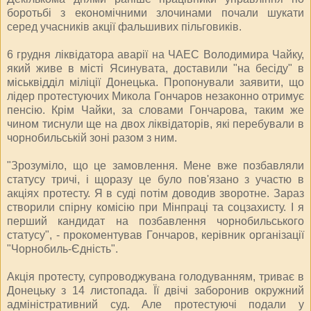
боротьбі з економічними злочинами почали шукати
серед учасників акції фальшивих пільговиків.
6 грудня ліквідатора аварії на ЧАЕС Володимира Чайку,
який живе в місті Ясинувата, доставили "на бесіду" в
міськвідділ міліції Донецька. Пропонували заявити, що
лідер протестуючих Микола Гончаров незаконно отримує
пенсію. Крім Чайки, за словами Гончарова, таким же
чином тиснули ще на двох ліквідаторів, які перебували в
чорнобильській зоні разом з ним.
"Зрозуміло, що це замовлення. Мене вже позбавляли
статусу тричі, і щоразу це було пов'язано з участю в
акціях протесту. Я в суді потім доводив зворотне. Зараз
створили спірну комісію при Мінпраці та соцзахисту. І я
перший кандидат на позбавлення чорнобильського
статусу", - прокоментував Гончаров, керівник організації
"Чорнобиль-Єдність".
Акція протесту, супроводжувана голодуванням, триває в
Донецьку з 14 листопада. Її двічі заборонив окружний
адміністративний суд. Але протестуючі подали у