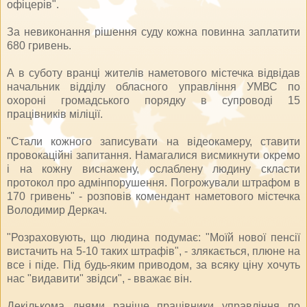
офіцерів".
За невиконання рішення суду кожна повинна заплатити
680 гривень.
А в суботу вранці жителів наметового містечка відвідав
начальник відділу обласного управління УМВС по
охороні громадського порядку в супроводі 15
працівників міліції.
"Стали кожного записувати на відеокамеру, ставити
провокаційні запитання. Намагалися висмикнути окремо
і на кожну виснажену, ослаблену людину скласти
протокол про адмінпорушення. Погрожували штрафом в
170 гривень" - розповів комендант наметового містечка
Володимир Деркач.
"Розраховують, що людина подумає: "Моїй нової пенсії
вистачить на 5-10 таких штрафів", - злякається, плюне на
все і піде. Під будь-яким приводом, за всяку ціну хочуть
нас "видавити" звідси", - вважає він.
Декількома днями раніше працівники управління по