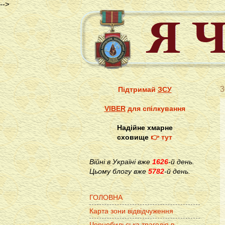
-->
3
Підтримай
ЗСУ
VIBER
для спілкування
Надійне хмарне
сховище
👉 тут
Війні в Україні вже
1626
-й день.
Цьому блогу вже
5782
-й день.
ГОЛОВНА
Карта зони відвідчуження
Чорнобильська трагедія в