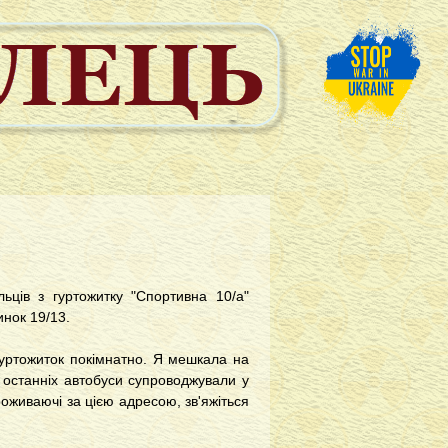
ьців з гуртожитку "Спортивна 10/а"
инок 19/13.
гуртожиток покімнатно. Я мешкала на
ва останніх автобуси супроводжували у
проживаючі за цією адресою, зв'яжіться