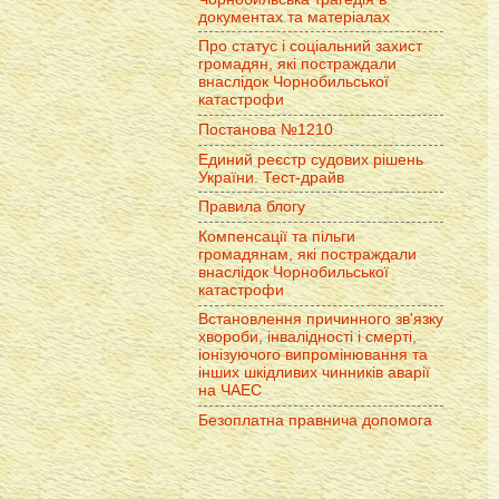
документах та матеріалах
Про статус і соціальний захист
громадян, які постраждали
внаслідок Чорнобильської
катастрофи
Постанова №1210
Единий реєстр судових рішень
України. Тест-драйв
Правила блогу
Компенсації та пільги
громадянам, які постраждали
внаслідок Чорнобильської
катастрофи
Встановлення причинного зв'язку
хвороби, інвалідності і смерті,
іонізуючого випромінювання та
інших шкідливих чинників аварії
на ЧАЕС
Безоплатна правнича допомога