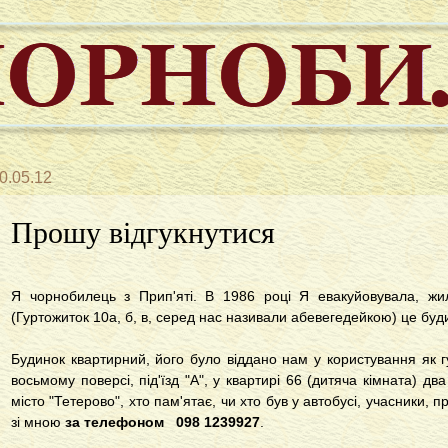
0.05.12
Прошу відгукнутися
Я чорнобилець з Прип'яті. В 1986 році Я евакуйовувала, жил
(Гуртожиток 10а, б, в, серед нас називали абевегедейкою) це буд
Будинок квартирний, його було віддано нам у користування як 
восьмому поверсі, під'їзд "А", у квартирі 66 (дитяча кімната) д
місто "Тетерово", хто пам'ятає, чи хто був у автобусі, учасники, 
зі мною
за телефоном 098 1239927
.