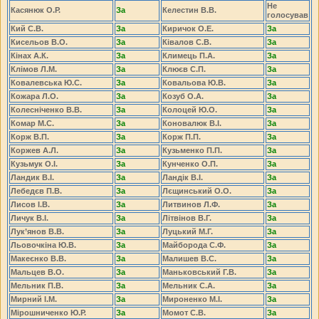
Не
Касянюк О.Р.
За
Келестин В.В.
голосував
Кий С.В.
За
Киричок О.Е.
За
Кисельов В.О.
За
Ківалов С.В.
За
Кінах А.К.
За
Климець П.А.
За
Клімов Л.М.
За
Клюєв С.П.
За
Ковалевська Ю.С.
За
Ковальова Ю.В.
За
Кожара Л.О.
За
Козуб О.А.
За
Колесніченко В.В.
За
Колоцей Ю.О.
За
Комар М.С.
За
Коновалюк В.І.
За
Корж В.П.
За
Корж П.П.
За
Коржев А.Л.
За
Кузьменко П.П.
За
Кузьмук О.І.
За
Кунченко О.П.
За
Ландик В.І.
За
Ландік В.І.
За
Лебедєв П.В.
За
Лєщинський О.О.
За
Лисов І.В.
За
Литвинов Л.Ф.
За
Личук В.І.
За
Літвінов В.Г.
За
Лук’янов В.В.
За
Луцький М.Г.
За
Льовочкіна Ю.В.
За
Майборода С.Ф.
За
Макеєнко В.В.
За
Малишев В.С.
За
Мальцев В.О.
За
Маньковський Г.В.
За
Мельник П.В.
За
Мельник С.А.
За
Мирний І.М.
За
Мироненко М.І.
За
Мірошниченко Ю.Р.
За
Момот С.В.
За