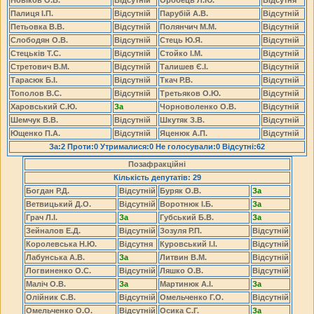
Палиця І.П.
Відсутній
Парубій А.В.
Відсутній
Петьовка В.В.
Відсутній
Полянчич М.М.
Відсутній
Слободян О.В.
Відсутній
Стець Ю.Я.
Відсутній
Стецьків Т.С.
Відсутній
Стойко І.М.
Відсутній
Стретович В.М.
Відсутній
Талишев Є.І.
Відсутній
Тарасюк Б.І.
Відсутній
Ткач Р.В.
Відсутній
Тополов В.С.
Відсутній
Третьяков О.Ю.
Відсутній
Харовський С.Ю.
За
Чорноволенко О.В.
Відсутній
Шемчук В.В.
Відсутній
Шкутяк З.В.
Відсутній
Ющенко П.А.
Відсутній
Яценюк А.П.
Відсутній
За:2 Проти:0 Утрималися:0 Не голосували:0 Відсутні:62
Позафракційні
Кількість депутатів: 29
Богдан Р.Д.
Відсутній
Буряк О.В.
За
Ветвицький Д.О.
Відсутній
Воротнюк І.Б.
За
Грач Л.І.
За
Губський Б.В.
За
Зейналов Е.Д.
Відсутній
Зозуля Р.П.
Відсутній
Королевська Н.Ю.
Відсутня
Куровський І.І.
Відсутній
Лабунська А.В.
За
Литвин В.М.
Відсутній
Логвиненко О.С.
Відсутній
Ляшко О.В.
Відсутній
Маліч О.В.
За
Мартинюк А.І.
За
Олійник С.В.
Відсутній
Омельченко Г.О.
Відсутній
Омельченко О.О.
Відсутній
Осика С.Г.
За