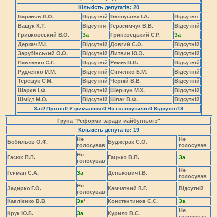
Кількість депутатів: 20
Баранов В.О.
Відсутній
Белоусова І.А.
Відсутня
Ващук К.Т.
Відсутня
Герасимчук В.В.
Відсутній
Гривковський В.О.
За
Гриневецький С.Р.
За
Деркач М.І.
Відсутній
Довгий С.О.
Відсутній
Зарубінський О.О.
Відсутній
Литвин Ю.О.
Відсутній
Павленко С.Г.
Відсутній
Ремез В.В.
Відсутній
Рудченко М.М.
Відсутній
Сінченко В.М.
Відсутній
Терещук С.М.
Відсутній
Черній В.В.
Відсутній
Шаров І.Ф.
Відсутній
Шершун М.Х.
Відсутній
Шмідт М.О.
Відсутній
Шпак В.Ф.
Відсутній
За:2 Проти:0 Утрималися:0 Не голосували:0 Відсутні:18
Група "Реформи заради майбутнього"
Кількість депутатів: 19
Не
Не
Бобильов О.Ф.
Буджерак О.О.
голосував
голосував
Не
Гасюк П.П.
Гацько В.П.
За
голосував
Не
Гейман О.А.
За
Денькович І.В.
голосував
Не
Задирко Г.О.
Камчатний В.Г.
Відсутній
голосував
Каплієнко В.В.
За
*
Константинов Є.С.
За
Не
Крук Ю.Б.
За
Курило В.С.
голосував