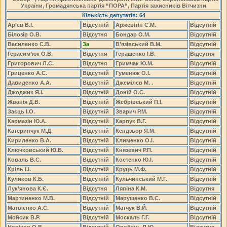
України, Громадянська партія “ПОРА”, Партія захисників Вітчизни
Кількість депутатів: 64
Ар’єв В.І.
Відсутній
Аржевітін С.М.
Відсутній
Білозір О.В.
Відсутня
Бондар О.М.
Відсутній
Василенко С.В.
За
В’язівський В.М.
Відсутній
Герасим’юк О.В.
Відсутня
Геращенко І.В.
Відсутня
Григорович Л.С.
Відсутня
Гримчак Ю.М.
Відсутній
Гриценко А.С.
Відсутній
Гуменюк О.І.
Відсутній
Давиденко А.А.
Відсутній
Джемілєв М. .
Відсутній
Джоджик Я.І.
Відсутній
Доній О.С.
Відсутній
Жванія Д.В.
Відсутній
Жебрівський П.І.
Відсутній
Заєць І.О.
Відсутній
Зварич Р.М.
Відсутній
Кармазін Ю.А.
Відсутній
Карпук В.Г.
Відсутній
Катеринчук М.Д.
Відсутній
Кендзьор Я.М.
Відсутній
Кириленко В.А.
Відсутній
Клименко О.І.
Відсутній
Ключковський Ю.Б.
Відсутній
Князевич Р.П.
Відсутній
Коваль В.С.
Відсутній
Костенко Ю.І.
Відсутній
Кріль І.І.
Відсутній
Круць М.Ф.
Відсутній
Куликов К.Б.
Відсутній
Кульчинський М.Г.
Відсутній
Лук’янова К.Є.
Відсутня
Ляпіна К.М.
Відсутня
Мартиненко М.В.
Відсутній
Марущенко В.С.
Відсутній
Матвієнко А.С.
Відсутній
Матчук В.Й.
Відсутній
Мойсик В.Р.
Відсутній
Москаль Г.Г.
Відсутній
Новіков О.В.
Відсутній
Оробець Л.Ю.
Відсутня