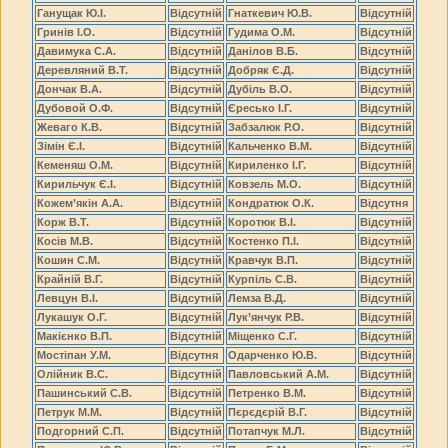
Ганущак Ю.І.
Відсутній
Гнаткевич Ю.В.
Відсутній
Гринів І.О.
Відсутній
Гудима О.М.
Відсутній
Давимука С.А.
Відсутній
Данілов В.Б.
Відсутній
Деревляний В.Т.
Відсутній
Добряк Є.Д.
Відсутній
Дончак В.А.
Відсутній
Дубіль В.О.
Відсутній
Дубовой О.Ф.
Відсутній
Єресько І.Г.
Відсутній
Жеваго К.В.
Відсутній
Забзалюк Р.О.
Відсутній
Зімін Є.І.
Відсутній
Кальченко В.М.
Відсутній
Кеменяш О.М.
Відсутній
Кириленко І.Г.
Відсутній
Кирильчук Є.І.
Відсутній
Ковзель М.О.
Відсутній
Кожем’якін А.А.
Відсутній
Кондратюк О.К.
Відсутня
Корж В.Т.
Відсутній
Коротюк В.І.
Відсутній
Косів М.В.
Відсутній
Костенко П.І.
Відсутній
Кошин С.М.
Відсутній
Кравчук В.П.
Відсутній
Крайній В.Г.
Відсутній
Курпіль С.В.
Відсутній
Левцун В.І.
Відсутній
Лемза В.Д.
Відсутній
Лукашук О.Г.
Відсутній
Лук’янчук Р.В.
Відсутній
Макієнко В.П.
Відсутній
Міщенко С.Г.
Відсутній
Мостіпан У.М.
Відсутня
Одарченко Ю.В.
Відсутній
Олійник В.С.
Відсутній
Павловський А.М.
Відсутній
Пашинський С.В.
Відсутній
Петренко В.М.
Відсутній
Петрук М.М.
Відсутній
Пєрєдєрій В.Г.
Відсутній
Подгорний С.П.
Відсутній
Потапчук М.Л.
Відсутній