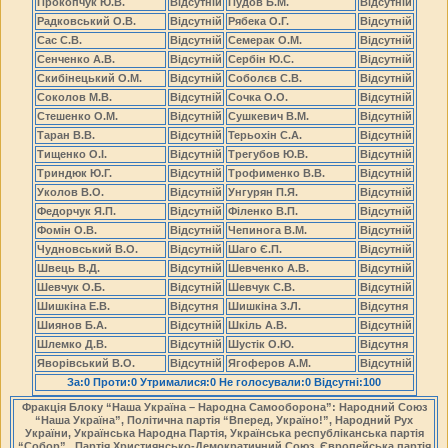
Прокопчук Ю.В.
Відсутній
Пудов Б.М.
Відсутній
Радковський О.В.
Відсутній
Рябека О.Г.
Відсутній
Сас С.В.
Відсутній
Семерак О.М.
Відсутній
Сенченко А.В.
Відсутній
Сербін Ю.С.
Відсутній
Скибінецький О.М.
Відсутній
Соболєв С.В.
Відсутній
Соколов М.В.
Відсутній
Сочка О.О.
Відсутній
Стешенко О.М.
Відсутній
Сушкевич В.М.
Відсутній
Таран В.В.
Відсутній
Терьохін С.А.
Відсутній
Тищенко О.І.
Відсутній
Трегубов Ю.В.
Відсутній
Триндюк Ю.Г.
Відсутній
Трофименко В.В.
Відсутній
Уколов В.О.
Відсутній
Унгурян П.Я.
Відсутній
Федорчук Я.П.
Відсутній
Філенко В.П.
Відсутній
Фомін О.В.
Відсутній
Чепинога В.М.
Відсутній
Чудновський В.О.
Відсутній
Шаго Є.П.
Відсутній
Швець В.Д.
Відсутній
Шевченко А.В.
Відсутній
Шевчук О.Б.
Відсутній
Шевчук С.В.
Відсутній
Шишкіна Е.В.
Відсутня
Шишкіна З.Л.
Відсутня
Шиянов Б.А.
Відсутній
Шкіль А.В.
Відсутній
Шлемко Д.В.
Відсутній
Шустік О.Ю.
Відсутня
Яворівський В.О.
Відсутній
Ягоферов А.М.
Відсутній
За:0 Проти:0 Утрималися:0 Не голосували:0 Відсутні:100
Фракція Блоку “Наша Україна – Народна Самооборона”: Народний Союз
“Наша Україна”, Політична партія “Вперед, Україно!”, Народний Рух
України, Українська Народна Партія, Українська республіканська партія
“Собор” , Партія Християнсько-Демократичний Союз, Європейська партія