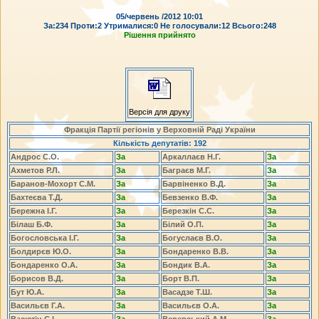
05/червень /2012 10:01
За:234 Проти:2 Утрималися:0 Не голосували:12 Всього:248
Рішення прийнято
Версія для друку
Фракція Партії регіонів у Верховній Раді України
Кількість депутатів: 192
Андрос С.О.
За
Аркаллаєв Н.Г.
За
Ахметов Р.Л.
За
Баграєв М.Г.
За
Баранов-Мохорт С.М.
За
Барвіненко В.Д.
За
Бахтеєва Т.Д.
За
Бевзенко В.Ф.
За
Бережна І.Г.
За
Березкін С.С.
За
Білаш Б.Ф.
За
Білий О.П.
За
Богословська І.Г.
За
Богуслаєв В.О.
За
Болдирєв Ю.О.
За
Бондаренко В.В.
За
Бондаренко О.А.
За
Бондик В.А.
За
Борисов В.Д.
За
Борт В.П.
За
Бут Ю.А.
За
Васадзе Т.Ш.
За
Васильєв Г.А.
За
Васильєв О.А.
За
Васютін С.І.
За
Веревський А.М.
За