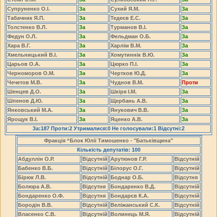
Супруненко О.І.
За
Сухий Я.М.
За
Табачник Я.П.
За
Тедеєв Е.С.
За
Толстенко В.Л.
За
Турманов В.І.
За
Федун О.Л.
За
Фельдман О.Б.
За
Хара В.Г.
За
Харлім В.М.
За
Хмельницький В.І.
За
Хомутиннік В.Ю.
За
Царьов О.А.
За
Цюрко П.І.
За
Черноморов О.М.
За
Чертков Ю.Д.
За
Чечетов М.В.
За
Чуднов В.М.
Проти
Шенцев Д.О.
За
Шкіря І.М.
За
Шпенов Д.Ю.
За
Щербань А.В.
За
Янковський М.А.
За
Янукович В.В.
За
Ярощук В.І.
За
Яценко А.В.
За
За:187 Проти:2 Утрималися:0 Не голосували:1 Відсутні:2
Фракція “Блок Юлії Тимошенко - "Батьківщина"
Кількість депутатів: 100
Абдуллін О.Р.
Відсутній
Арутюнов Г.Р.
Відсутній
Бабенко В.Б.
Відсутній
Білорус О.Г.
Відсутній
Бірюк Л.В.
Відсутній
Боднар О.Б.
Відсутня
Болюра А.В.
Відсутня
Бондаренко В.Д.
Відсутній
Бондаренко О.Ф.
Відсутня
Бондарєв К.А.
Відсутній
Бородін В.В.
Відсутній
Веліжанський С.К.
Відсутній
Власенко С.В.
Відсутній
Волинець М.Я.
Відсутній