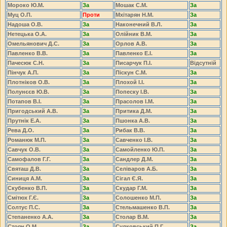
Мороко Ю.М.
За
Мошак С.М.
За
Муц О.П.
Проти
Мхітарян Н.М.
За
Надоша О.В.
За
Наконечний В.Л.
За
Нетецька О.А.
За
Олійник В.М.
За
Омельянович Д.С.
За
Орлов А.В.
За
Павленко В.В.
За
Павленко Е.І.
За
Пачесюк С.Н.
За
Писарчук П.І.
Відсутній
Пінчук А.П.
За
Піскун С.М.
За
Плотніков О.В.
За
Плохой І.І.
За
Полунєєв Ю.В.
За
Попеску І.В.
За
Потапов В.І.
За
Прасолов І.М.
За
Пригодський А.В.
За
Притика Д.М.
За
Прутнік Е.А.
За
Пшонка А.В.
За
Рева Д.О.
За
Рибак В.В.
За
Романюк М.П.
За
Савченко І.В.
За
Савчук О.В.
За
Самойленко Ю.П.
За
Самофалов Г.Г.
За
Сандлер Д.М.
За
Святаш Д.В.
За
Селіваров А.Б.
За
Синиця А.М.
За
Сігал Є.Я.
За
Скубенко В.П.
За
Скудар Г.М.
За
Смітюх Г.Є.
За
Солошенко М.П.
За
Солтус П.С.
За
Стельмашенко В.П.
За
Степаненко А.А.
За
Столар В.М.
За
Стоян О.М.
За
Сулковський П.Г.
За