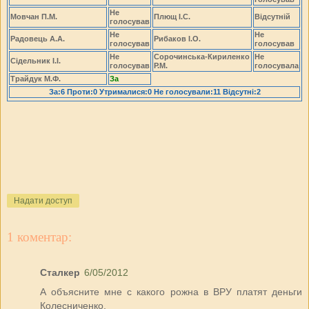
Не
Мовчан П.М.
Плющ І.С.
Відсутній
голосував
Не
Не
Радовець А.А.
Рибаков І.О.
голосував
голосував
Не
Сорочинська-Кириленко
Не
Сідельник І.І.
голосував
Р.М.
голосувала
Трайдук М.Ф.
За
За:6 Проти:0 Утрималися:0 Не голосували:11 Відсутні:2
Надати доступ
1 коментар:
Сталкер
6/05/2012
А объясните мне с какого рожна в ВРУ платят деньги
Колесниченко,