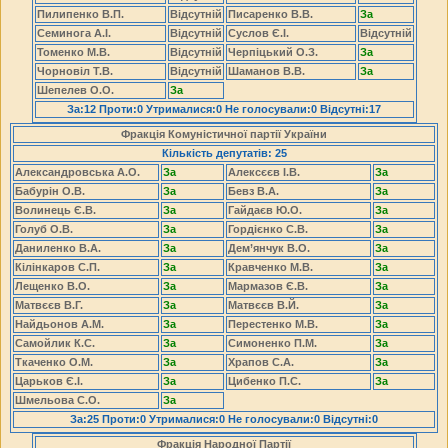
Пилипенко В.П.
Відсутній
Писаренко В.В.
За
Семинога А.І.
Відсутній
Суслов Є.І.
Відсутній
Томенко М.В.
Відсутній
Черпіцький О.З.
За
Чорновіл Т.В.
Відсутній
Шаманов В.В.
За
Шепелев О.О.
За
За:12 Проти:0 Утрималися:0 Не голосували:0 Відсутні:17
Фракція Комуністичної партії України
Кількість депутатів: 25
Александровська А.О.
За
Алексєєв І.В.
За
Бабурін О.В.
За
Бевз В.А.
За
Волинець Є.В.
За
Гайдаєв Ю.О.
За
Голуб О.В.
За
Гордієнко С.В.
За
Даниленко В.А.
За
Дем’янчук В.О.
За
Кілінкаров С.П.
За
Кравченко М.В.
За
Лещенко В.О.
За
Мармазов Є.В.
За
Матвєєв В.Г.
За
Матвєєв В.Й.
За
Найдьонов А.М.
За
Перестенко М.В.
За
Самойлик К.С.
За
Симоненко П.М.
За
Ткаченко О.М.
За
Храпов С.А.
За
Царьков Є.І.
За
Цибенко П.С.
За
Шмельова С.О.
За
За:25 Проти:0 Утрималися:0 Не голосували:0 Відсутні:0
Фракція Народної Партії