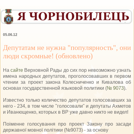
05.06.12
Депутатам не нужна "популярность", они
люди скромные! (обновлено)
На
сайте
Верховной Рады до сих пор невозможно узнать
имена народных депутатов, проголосовавших в первом
чтении за проект закона Колесниченко и Кивалова об
основах государственной языковой политики (
№ 9073
).
Известно только количество депутатов голосовавших за
него - 234, в том числе "голосовали" и депутаты Ахметов
и Иванющенко, которых в ВР уже давно никто не видел!
Поіменне голосування про проект Закону про засади
державної мовної політики (№9073) - за основу