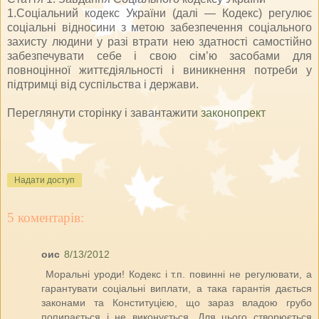
1.Соціальний кодекс України (далі — Кодекс) регулює
соціальні відносини з метою забезпечення соціального
захисту людини у разі втрати нею здатності самостійно
забезпечувати себе і свою сім’ю засобами для
повноцінної життєдіяльності і виникнення потреби у
підтримці від суспільства і держави.
Переглянути сторінку і завантажити
законопрект
Надати доступ
5 коментарів:
оис
8/13/2012
Моральні уроди! Кодекс і т.п. повинні не регулювати, а
гарантувати соціальні виплати, а така гарантія дається
законами та Конституцією, що зараз владою грубо
попирається і не виконується. Для цього створюється