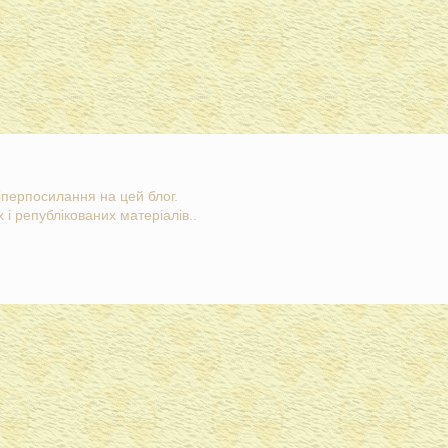
гіперпосилання на цей блог.
 і републікованих матеріалів..