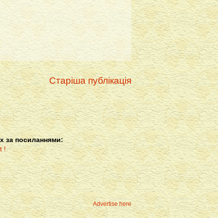
Старіша публікація
х за посиланнями:
Advertise here