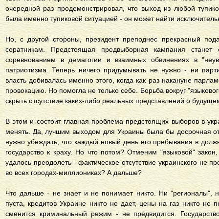
очередной раз продемонстрировал, что выход из любой тупико
была именно тупиковой ситуацией - он может найти исключитель
Но, с другой стороны, президент преподнес прекрасный под
соратникам. Предстоящая предвыборная кампания станет 
соревнованием в демагогии и взаимных обвинениях в "неува
патриотизма. Теперь ничего придумывать не нужно - ни парт
власть добивалась именно этого, когда как раз накануне парла
провокацию. Но помогла не только себе. Борьба вокруг "языково
скрыть отсутствие каких-либо реальных представлений о будуще
В этом и состоит главная проблема предстоящих выборов в укр
менять. Да, лучшим выходом для Украины была бы досрочная от
нужно убеждать, что каждый новый день его пребывания в долж
государство к краху. Но что потом? Отменим "языковой" закон,
удалось преодолеть - фактическое отсутствие украинского не пр
во всех городах-миллиониках? А дальше?
Что дальше - не знает и не понимает никто. Ни "регионалы", 
пуста, кредитов Украине никто не дает, цены на газ никто не п
сменится криминальный режим - не предвидится. Государств