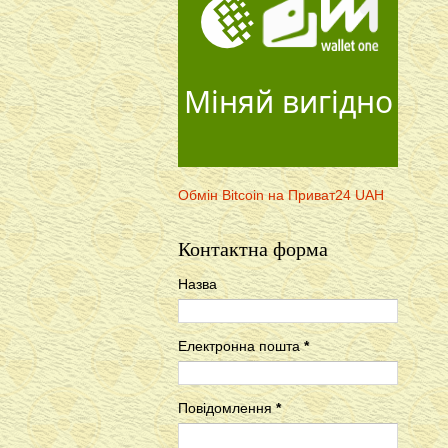
Міняй вигідно
Обмін Bitcoin на Приват24 UAH
Контактна форма
Назва
Електронна пошта
*
Повідомлення
*