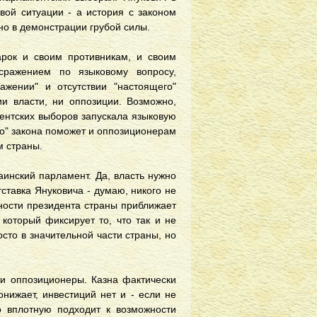
вой ситуации - а история с законом
но в демонстрации грубой силы.
арок и своим противникам, и своим
сражением по языковому вопросу,
жении" и отсутствии "настоящего"
ии власти, ни оппозиции. Возможно,
ментских выборов запускала языковую
го" закона поможет и оппозиционерам
м страны.
аинский парламент. Да, власть нужно
ставка Януковича - думаю, никого не
ности президента страны приближает
 который фиксирует то, что так и не
осто в значительной части страны, но
ни оппозиционеры. Казна фактически
онижает, инвестиций нет и - если не
о вплотную подходит к возможности