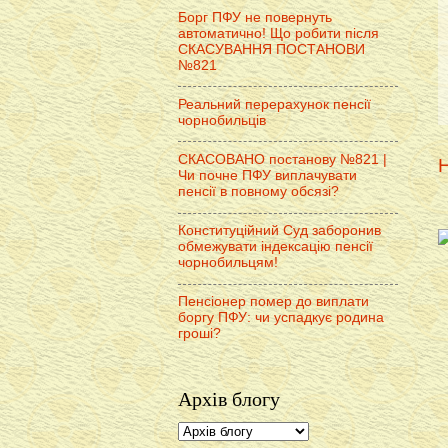
Борг ПФУ не повернуть
автоматично! Що робити після
СКАСУВАННЯ ПОСТАНОВИ
№821
Реальний перерахунок пенсії
чорнобильців
СКАСОВАНО постанову №821 |
Н
Чи почне ПФУ виплачувати
пенсії в повному обсязі?
Конституційний Суд заборонив
обмежувати індексацію пенсії
чорнобильцям!
Пенсіонер помер до виплати
боргу ПФУ: чи успадкує родина
гроші?
Архів блогу