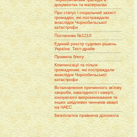
документах та матеріалах
Про статус і соціальний захист
громадян, які постраждали
внаслідок Чорнобильської
катастрофи
Постанова №1210
Единий реєстр судових рішень
України. Тест-драйв
Правила блогу
Компенсації та пільги
громадянам, які постраждали
внаслідок Чорнобильської
катастрофи
Встановлення причинного зв'язку
хвороби, інвалідності і смерті,
іонізуючого випромінювання та
інших шкідливих чинників аварії
на ЧАЕС
Безоплатна правнича допомога