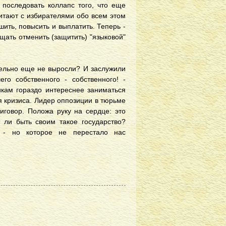
 последовать коллапс того, что еще
итают с избирателями обо всем этом
ить, повысить и выплатить. Теперь -
щать отменить (защитить) "языковой"
тельно еще не выросли? И заслужили
го собственного - собственного! -
икам гораздо интереснее заниматься
 кризиса. Лидер оппозиции в тюрьме
иговор. Положа руку на сердце: это
 ли быть своим такое государство?
ь - но которое не перестало нас