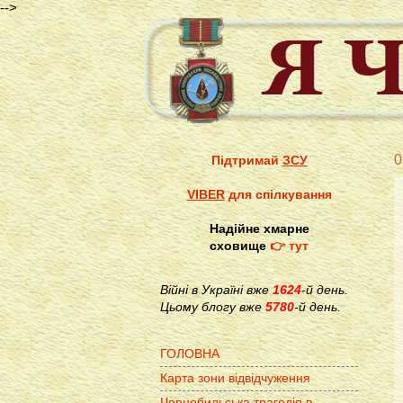
-->
0
Підтримай
ЗСУ
VIBER
для спілкування
Надійне хмарне
сховище
👉 тут
Війні в Україні вже
1624
-й день.
Цьому блогу вже
5780
-й день.
ГОЛОВНА
Карта зони відвідчуження
Чорнобильська трагедія в