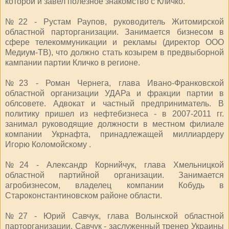
которой и завел полезное знакомство с Кличко.
№22 - Рустам Раупов, руководитель Житомирской
областной парторганизации. Занимается бизнесом в
сфере телекоммуникации и рекламы (директор ООО
Медиум-ТВ), что должно стать козырем в предвыборной
кампании партии Кличко в регионе.
№23 - Роман Чернега, глава Ивано-Франковской
областной организации УДАРа и фракции партии в
облсовете. Адвокат и частный предприниматель. В
политику пришел из нефтебизнеса - в 2007-2011 гг.
занимал руководящие должности в местном филиале
компании Укрнафта, принадлежащей миллиардеру
Игорю Коломойскому .
№24 - Александр Корнийчук, глава Хмельницкой
областной партийной организации. Занимается
агробизнесом, владелец компании Кобудь в
Староконстантиновском районе области.
№27 - Юрий Савчук, глава Волынской областной
парторганизации. Савчук - заслуженный тренер Украины