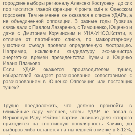
городские выборы регионалу Алексею Костусеву , до сих
пор числится главой фракции Фронта змін в Одесском
горсовете. Тем не менее, он оказался в списке УДАРа, а
не объединенной оппозиции. В разные годы Гурвица
связывали с Павлом Лазаренко, с Тимошенко, Ющенко и
даже с Дмитрием Корчинским и УНА-УНСО.Кстати, в
отличие от партийного списка, по мажоритарному
участники съезда провели определенную люстрацию.
Например, исключили кандидатуру экс-министра
энергетики времен президентства Кучмы и Ющенко
Ивана Плачкова.
Если УДАР окажется производителем тушек,
избирателей ожидает разочарование, сопоставимое с
разочарованием в Ющенко Оппозиция или поставщик
тушек?
Трудно предположить, что должно произойти в
ближайшие пару месяцев, чтобы УДАР не попал в
Верховную Раду. Рейтинг партии, львиная доля которого
приходится на спортивную популярность Кличко, до
выборов либо останется на нынешней отметке в 8-12%,