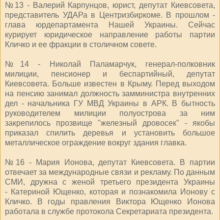
№13 - Валерий Карпунцов, юрист, депутат Киевсовета,
представитель УДАРа в Центризбиркоме. В прошлом -
глава юрдепартамента Нашей Украины. Сейчас
курирует юридическое направление работы партии
Кличко и ее фракции в столичном совете.
№14 - Николай Паламарчук, генерал-полковник
милиции, пенсионер и беспартийный, депутат
Киевсовета. Больше известен в Крыму. Перед выходом
на пенсию занимал должность замминистра внутренних
дел - начальника ГУ МВД Украины в АРК. В бытность
руководителем милиции полуострова за ним
закрепилось прозвище "железный дровосек" - якобы
приказал спилить деревья и установить большое
металлическое ограждение вокруг здания главка.
№16 - Мария Ионова, депутат Киевсовета. В партии
отвечает за международные связи и рекламу. По данным
СМИ, дружна с женой третьего президента Украины
- Катериной Ющенко, которая и познакомила Ионову с
Кличко. В годы правления Виктора Ющенко Ионова
работала в службе протокола Секретариата президента.