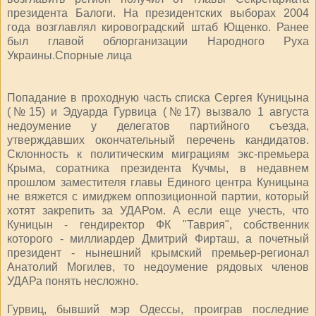
президента Балоги. На президентских выборах 2004
года возглавлял кировоградский штаб Ющенко. Ранее
был главой облорганизации Народного Руха
Украины.Спорные лица
Попадание в проходную часть списка Сергея Куницына
(№15) и Эдуарда Гурвица (№17) вызвало 1 августа
недоумение у делегатов партийного съезда,
утверждавших окончательный перечень кандидатов.
Склонность к политическим миграциям экс-премьера
Крыма, соратника президента Кучмы, в недавнем
прошлом заместителя главы Единого центра Куницына
не вяжется с имиджем оппозиционной партии, который
хотят закрепить за УДАРом. А если еще учесть, что
Куницын - гендиректор ФК "Таврия", собственник
которого - миллиардер Дмитрий Фирташ, а почетный
президент - нынешний крымский премьер-регионал
Анатолий Могилев, то недоумение рядовых членов
УДАРа понять несложно.
Гурвиц, бывший мэр Одессы, проиграв последние