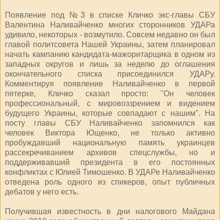
Появление под №3 в списке Кличко экс-главы СБУ
Валентина Наливайченко многих сторонников УДАРа
удивило, некоторых - возмутило. Совсем недавно он был
главой политсовета Нашей Украины, затем планировал
начать кампанию кандидата-мажоритарщика в одном из
западных округов и лишь за неделю до оглашения
окончательного списка присоединился УДАРу.
Комментируя появление Наливайченко в первой
пятерке, Кличко сказал просто: "Он человек
профессиональный, с мировоззрением и видением
будущего Украины, которые совпадают с нашим". На
посту главы СБУ Наливайченко запомнился как
человек Виктора Ющенко, не только активно
пробуждавший национальную память украинцев
рассекречиванием архивов спецслужбы, но и
поддерживавший президента в его постоянных
конфликтах с Юлией Тимошенко. В УДАРе Наливайченко
отведена роль одного из спикеров, опыт публичных
дебатов у него есть.
Получившая известность в дни налогового Майдана