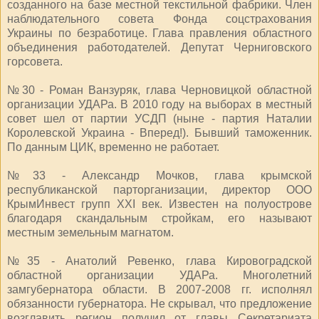
созданного на базе местной текстильной фабрики. Член
наблюдательного совета Фонда соцстрахования
Украины по безработице. Глава правления областного
объединения работодателей. Депутат Черниговского
горсовета.
№30 - Роман Ванзуряк, глава Черновицкой областной
организации УДАРа. В 2010 году на выборах в местный
совет шел от партии УСДП (ныне - партия Наталии
Королевской Украина - Вперед!). Бывший таможенник.
По данным ЦИК, временно не работает.
№33 - Александр Мочков, глава крымской
республиканской парторганизации, директор ООО
КрымИнвест групп XXI век. Известен на полуострове
благодаря скандальным стройкам, его называют
местным земельным магнатом.
№35 - Анатолий Ревенко, глава Кировоградской
областной организации УДАРа. Многолетний
замгубернатора области. В 2007-2008 гг. исполнял
обязанности губернатора. Не скрывал, что предложение
возглавить регион получил от главы Секретариата