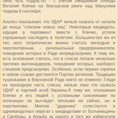
либо чуть подрастет - с учетом ожидаемой победы
Виталия Кличко на боксерском ринге над Мануэлем
Чарром 8 сентября.
Анализ показывает, что УДАР нельзя назвать от начала
до конца "списком новых лиц". Некоторые кандидаты,
идущие в парламент вместе с Кличко, успели
хорошенько наследить в политике. Большинство же из
тех, кого теоретически можно считать молодым и
перспективным, - региональные предприниматели,
поведение которых в Раде непредсказуемо. К тому же,
есть основания считать, что в список попали несколько
протеже миллиардеров, поведение которых, наоборот,
слишком предсказуемо. Особенно, если первая скрипка
в новом созыве достанется Партии регионов. Традицию
тушкования в Верховной Раде никто не отменял. Глядя
на проходную часть списка, нельзя пока что назвать
УДАР и партией всей Украины.К тому же, отношения
Кличко и его людей с условными союзниками по
оппозиции не выглядят теплыми ни сейчас, ни в
перспективе. Многие "ударники" схлестнутся в
одномандатных округах с кандидатами от Батькивщины
и Свободы, а борьба за одного и того же избирателя