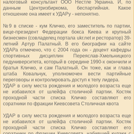
налоговый консультант ООО Нестле Украина. И, по
данным Центризбиркома, беспартийная. Какое
отношение она имеет к УДАРу - непонятно.
№9 в списке - кум Кличко, его заместитель по партии,
вице-президент Федерации бокса Киева и крупный
бизнесмен (совладелец портала ukr.net и ресторатор) 39-
летний Артур Палатный. В его биографии на сайте
УДАРа отмечено, что с 2004 года он - доцент кафедры
спортивных дисциплин Переяслав-Хмельницкого
педуниверситета, который в середине 1990-х окончили и
братья Кличко, и сам Палатный. Он тоже, как и глава
штаба Ковальчук, уполномочен вести партийные
переговоры и контролировать доступ к телу лидера.
УДАР в силу места рождения и молодого возраста еще
не избавился от шлейфа столичной партии. Костяк
проходной части списка Кличко составляют его
соратники по фракции Киевсовета Столичная квота
УДАР в силу места рождения и молодого возраста еще
не избавился от шлейфа столичной партии. Костяк
проходной части списка Кличко составляют его
соратники по фракции Киевсовета, набившей кулаки с