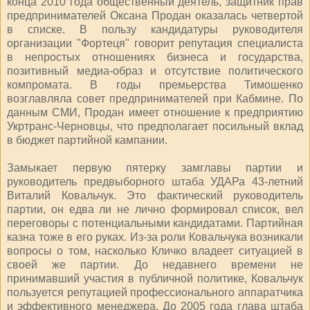
конца 2010 года общественный деятель, защитник прав
предпринимателей Оксана Продан оказалась четвертой
в списке. В пользу кандидатуры руководителя
организации "Фортеця" говорит репутация специалиста
в непростых отношениях бизнеса и государства,
позитивный медиа-образ и отсутствие политического
компромата. В годы премьерства Тимошенко
возглавляла совет предпринимателей при Кабмине. По
данным СМИ, Продан имеет отношение к предприятию
Укртранс-Черновцы, что предполагает посильный вклад
в бюджет партийной кампании.
Замыкает первую пятерку замглавы партии и
руководитель предвыборного штаба УДАРа 43-летний
Виталий Ковальчук. Это фактический руководитель
партии, он едва ли не лично формировал список, вел
переговоры с потенциальными кандидатами. Партийная
казна тоже в его руках. Из-за роли Ковальчука возникали
вопросы о том, насколько Кличко владеет ситуацией в
своей же партии. До недавнего времени не
принимавший участия в публичной политике, Ковальчук
пользуется репутацией профессионального аппаратчика
и эффективного менеджера. До 2005 года глава штаба