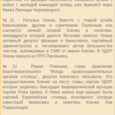
войне с молодой командой теперь уже бывшего мэра
Киева Леонида Черновецкого.
№11 - Наталья Новак. Вместе с главой штаба
Ковальчуком, другом и советником Палатным она
считается личной опорой Кличко в политике,
премудрости которой даются Виталию нелегко. Новак
активный депутат фракции в Киевсовете, партийный
администратор и, поговаривают, автор большинства
текстов, публикуемых в СМИ от имени Кличко. В УДАР
Новак пришла из ПРП Пинзеника.
№12 - Роман Романюк, глава правления
благотворительного "Фонда правоохранительных
органов столицы", депутат Киевского облсовета. Это
предшественник Кличко на посту главы партии УДАР,
которая родилась благодаря бюрократической мутации
партии Нова країна. А Нова країна еще раньше была
партией Европейская столица, возглавлял которую
известный бизнесмен и приятель Кличко Лев
Парцхаладзе.