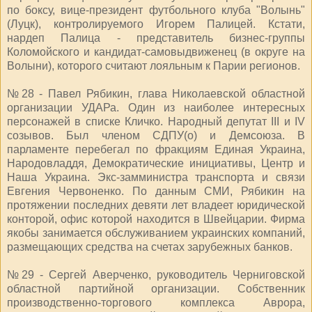
по боксу, вице-президент футбольного клуба "Волынь"
(Луцк), контролируемого Игорем Палицей. Кстати,
нардеп Палица - представитель бизнес-группы
Коломойского и кандидат-самовыдвиженец (в округе на
Волыни), которого считают лояльным к Парии регионов.
№28 - Павел Рябикин, глава Николаевской областной
организации УДАРа. Один из наиболее интересных
персонажей в списке Кличко. Народный депутат III и IV
созывов. Был членом СДПУ(о) и Демсоюза. В
парламенте перебегал по фракциям Единая Украина,
Народовладдя, Демократические инициативы, Центр и
Наша Украина. Экс-замминистра транспорта и связи
Евгения Червоненко. По данным СМИ, Рябикин на
протяжении последних девяти лет владеет юридической
конторой, офис которой находится в Швейцарии. Фирма
якобы занимается обслуживанием украинских компаний,
размещающих средства на счетах зарубежных банков.
№29 - Сергей Аверченко, руководитель Черниговской
областной партийной организации. Собственник
производственно-торгового комплекса Аврора,