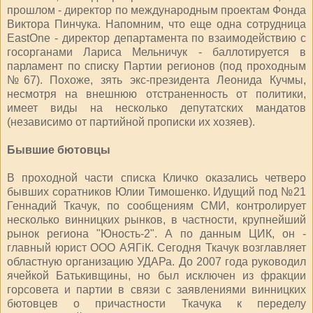
прошлом - директор по международным проектам Фонда
Виктора Пинчука. Напомним, что еще одна сотрудница
ЕastOne - директор департамента по взаимодействию с
госорганами Лариса Мельничук - баллотируется в
парламент по списку Партии регионов (под проходным
№67). Похоже, зять экс-президента Леонида Кучмы,
несмотря на внешнюю отстраненность от политики,
имеет виды на несколько депутатских мандатов
(независимо от партийной прописки их хозяев).
Бывшие бютовцы
В проходной части списка Кличко оказались четверо
бывших соратников Юлии Тимошенко. Идущий под №21
Геннадий Ткачук, по сообщениям СМИ, контролирует
несколько винницких рынков, в частности, крупнейший
рынок региона "Юность-2". А по данным ЦИК, он -
главный юрист ООО АЯГіК. Сегодня Ткачук возглавляет
областную организацию УДАРа. До 2007 года руководил
ячейкой Батькивщины, но был исключен из фракции
горсовета и партии в связи с заявлениями винницких
бютовцев о причастности Ткачука к переделу