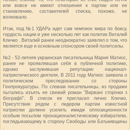
или вовсе не имеют отношения к партии или ее
становлению, составителей списка, похоже, не
волновало.
Итак, под №1 УДАРа идет сам чемпион мира по боксу,
гордость нации и уже несколько лет как политик Виталий
Кличко . Виталий ранее неоднократно заявлял о том, что
является еще и основным спонсором своей политсилы.
№2 - 52-летняя украинская писательница Мария Матиос,
ранее не проявлявшая себя в публичной политике,
однако заслужившая репутацию национал-
патриотического деятеля. В 2011 году Матиос заявила о
политическом преследовании со стороны
Генпрокуратуры. По словам писательницы, из продажи
пытались изъять ее свежий роман "Вирвані сторінки з
біографії". В список ее пригласил лично Кличко.
Присутствие рядом с лидером партии известной
патриотки должно усилить имидж оппозиционности
особым посылом пронационалистическому избирателю,
поглядывающему в сторону Свободы или Батькивщины
.