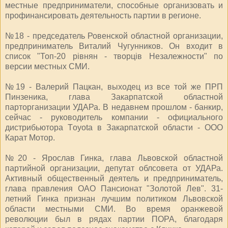
местные предприниматели, способные организовать и
профинансировать деятельность партии в регионе.
№18 - председатель Ровенской областной организации,
предприниматель Виталий Чугунников. Он входит в
список "Топ-20 рівнян - творців Незалежности" по
версии местных СМИ.
№19 - Валерий Пацкан, выходец из все той же ПРП
Пинзеника, глава Закарпатской областной
парторганизации УДАРа. В недавнем прошлом - банкир,
сейчас - руководитель компании - официального
дистрибьютора Тoyota в Закарпатской области - ООО
Карат Мотор.
№20 - Ярослав Гинка, глава Львовской областной
партийной организации, депутат облсовета от УДАРа.
Активный общественный деятель и предприниматель,
глава правления ОАО Пансионат "Золотой Лев". 31-
летний Гинка признан лучшим политиком Львовской
области местными СМИ. Во время оранжевой
революции был в рядах партии ПОРА, благодаря