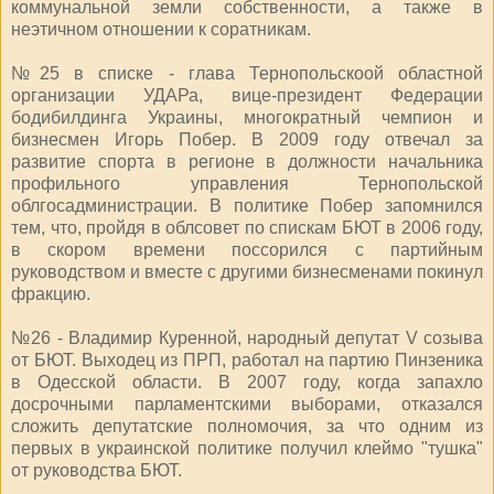
коммунальной земли собственности, а также в
неэтичном отношении к соратникам.
№25 в списке - глава Тернопольскоой областной
организации УДАРа, вице-президент Федерации
бодибилдинга Украины, многократный чемпион и
бизнесмен Игорь Побер. В 2009 году отвечал за
развитие спорта в регионе в должности начальника
профильного управления Тернопольской
облгосадминистрации. В политике Побер запомнился
тем, что, пройдя в облсовет по спискам БЮТ в 2006 году,
в скором времени поссорился с партийным
руководством и вместе с другими бизнесменами покинул
фракцию.
№26 - Владимир Куренной, народный депутат V созыва
от БЮТ. Выходец из ПРП, работал на партию Пинзеника
в Одесской области. В 2007 году, когда запахло
досрочными парламентскими выборами, отказался
сложить депутатские полномочия, за что одним из
первых в украинской политике получил клеймо "тушка"
от руководства БЮТ.