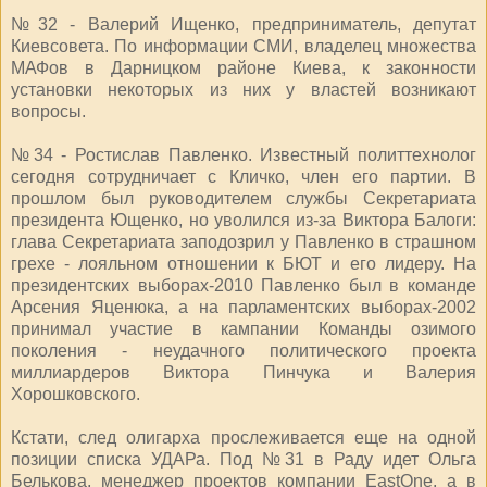
№32 - Валерий Ищенко, предприниматель, депутат
Киевсовета. По информации СМИ, владелец множества
МАФов в Дарницком районе Киева, к законности
установки некоторых из них у властей возникают
вопросы.
№34 - Ростислав Павленко. Известный политтехнолог
сегодня сотрудничает с Кличко, член его партии. В
прошлом был руководителем службы Секретариата
президента Ющенко, но уволился из-за Виктора Балоги:
глава Секретариата заподозрил у Павленко в страшном
грехе - лояльном отношении к БЮТ и его лидеру. На
президентских выборах-2010 Павленко был в команде
Арсения Яценюка, а на парламентских выборах-2002
принимал участие в кампании Команды озимого
поколения - неудачного политического проекта
миллиардеров Виктора Пинчука и Валерия
Хорошковского.
Кстати, след олигарха прослеживается еще на одной
позиции списка УДАРа. Под №31 в Раду идет Ольга
Белькова, менеджер проектов компании EastOne, а в