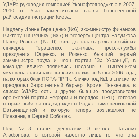
УДАРа руководил компанией Укрнафтопродукт, а в 2007-
2010 гг. был заместителем главы Голосеевской
райгосадминистрации Киева.
Нардепу Ирине Геращенко (№6), экс-министру финансов
Виктору Пинзенику (№7) и эксперту Центра Разумкова
Павлу Розенко (№10) тоже досталась роль партийных
спикеров. Геращенко, экс-глава пресс-службы
президента Ющенко, и Розенко, бывший первый
замминистра труда и член партии "За Украину!", в
команде Кличко появились недавно. С Пинзеником
чемпиона связывают парламентские выборы 2006 года,
на которых блок ПОРА-ПРП с Кличко под №1 в списке не
преодолел 3-процентный барьер. Кроме Пинзеника, в
списке УДАРа есть и другие бывшие представители
оранжевой партии Реформы и порядок (ПРП), которая
вторые выборы подряд идет в Раду с тимошенковской
Батькивщиной и которую теперь возглавляет не
Пинзеник, а Сергей Соболев.
Под №8 станет депутатом 31-летняя Наталья
Агафонова, о которой известно лишь то, что она