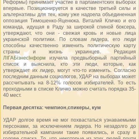
Реформы) принимает участие в парламентских выборах
впервые. Позиционируется в качестве третьей силы и
альтернативы для тех, кому уже надоела объединенная
оппозиция Тимошенко-Яценюка. Виталий Кличко и его
команда, идущая в Раду за широкой спиной боксера,
утверждают, что они - свежая кровь и новые лица
украинской политики. По словам лидера, его люди
способны качественно изменить политическую карту
страны и жизнь украинцев. Редакция
ЛІГАБізнесІнформ
изучила предвыборный партийный
список и выяснила, кто эти люди, которые, как
утверждает их лидер, могут что-то изменить. Согласно
последним данным социологов, УДАР на выборах может
рассчитывать на 8-12% голосов избирателей. То есть
проходными в списке Кличко можно считать порядка 35-
40 мест.
Первая десятка: чемпион,спикеры, кум
УДАР долгое время не мог похвастаться узнаваемыми
персонами, за исключением лидера. Но незадолго до
избирательной кампании такие появились, и сразу в
голове списка. То, что некоторые из этих людей почти