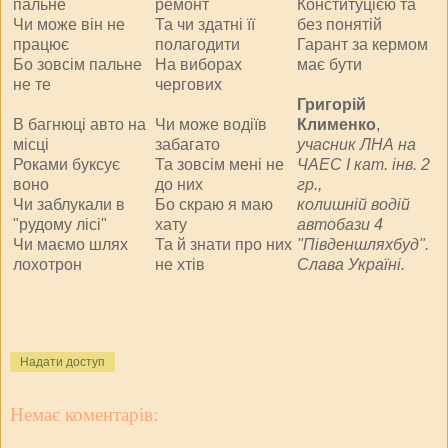
пальне
ремонт
Конституцією та
Чи може він не
Та чи здатні її
без понятій
працює
полагодити
Гарант за кермом
Бо зовсім пальне
На виборах
має бути
не те
чергових
Григорій
В багнюці авто на
Чи може водіїв
Клименко
,
місці
забагато
учасник ЛНА на
Роками буксує
Та зовсім мені не
ЧАЕС І кат. інв. 2
воно
до них
гр.,
Чи заблукали в
Бо скраю я маю
колишній водій
"рудому лісі"
хату
автобази 4
Чи маємо шлях
Та й знати про них
"Південшляхбуд".
лохотрон
не хтів
Слава Україні.
Надати доступ
Немає коментарів: