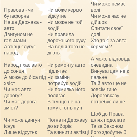
Чи може немає
Правова - чи
Чи може кермо
волі
бутафорна
відсутнє
Чи може час не
Наша Держава -
Чи може не той
дійшов
авто
водій
Спитати своєї
Двигуном не
Чи правила
долі
гальмами
дорожнього руху
Хто то є за авта
Автівці слугує
На водія того не
кермом ?
народ
діють
А може відповідь
Народ пхає авто
Чи ремонту авто
очевидна
до сонця
підлягає
Винуватцем не є
А може до біса під
Чи заміни
пальне
хвіст
потребує водій
Та й авто ще не
Чи має авто
Чи помилка його
зовсім гине
дорогу?
полягає
Дороговказу
Чи має дорога
В тім що не на
потребує лише
зміст?
тому стоїть путі
Щоб до Права
Чи може двигун
Погнати Державу
шлях подолати
існує
до виборів
Та за Законом
Лише відсутнє
Та вчинити автівці
його здобутиv З