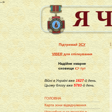
-->
1
Підтримай
ЗСУ
VIBER
для спілкування
Надійне хмарне
сховище
👉 тут
Війні в Україні вже
1627
-й день.
Цьому блогу вже
5783
-й день.
ГОЛОВНА
Карта зони відвідчуження
Чорнобильська трагедія в