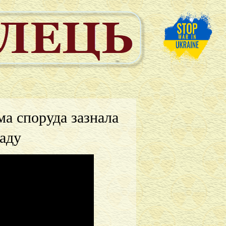
ма споруда зазнала
аду