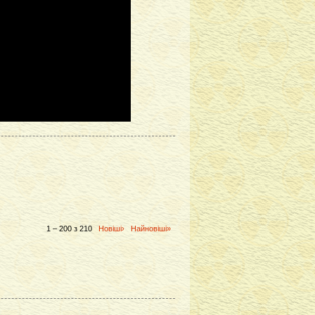
1 – 200 з 210
Новіші›
Найновіші»