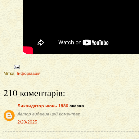
Мітки:
Інформація
210 коментарів:
Ликвидатор июнь 1986
сказав...
Автор видалив цей коментар.
2/20/2025