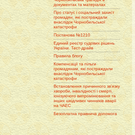
документах та матеріалах
Про статус і соціальний захист
громадян, які постраждали
внаслідок Чорнобильської
катастрофи
Постанова №1210
Единий реєстр судових рішень
України. Тест-драйв
Правила блогу
Компенсації та пільги
громадянам, які постраждали
внаслідок Чорнобильської
катастрофи
Встановлення причинного зв'язку
хвороби, інвалідності і смерті,
іонізуючого випромінювання та
інших шкідливих чинників аварії
на ЧАЕС
Безоплатна правнича допомога